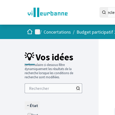
Accueil
Menu principal
/
Concertations
/
Budget participatif
Passer
L'élément
+
−
💡 Vos idées
Le formulaire ci-dessous filtre
dynamiquement les résultats de la
recherche lorsque les conditions de
recherche sont modifiées.
État