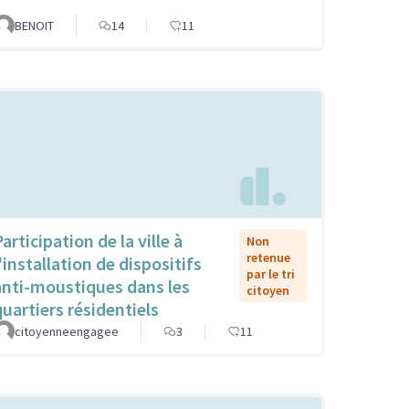
BENOIT
14
11
articipation de la ville à
Non
retenue
'installation de dispositifs
par le tri
anti-moustiques dans les
citoyen
quartiers résidentiels
citoyenneengagee
3
11