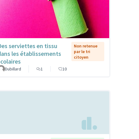
Des serviettes en tissu
Non retenue
par le tri
dans les établissements
citoyen
scolaires
Dubillard
1
10