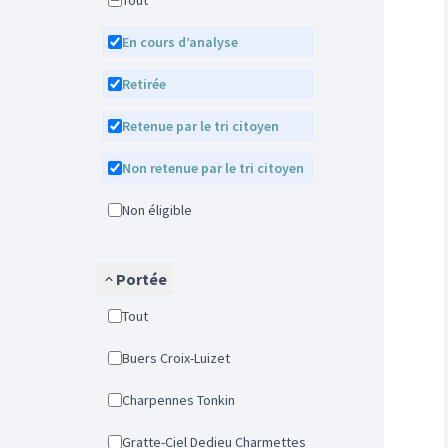
Tout
En cours d’analyse
Retirée
Retenue par le tri citoyen
Non retenue par le tri citoyen
Non éligible
Portée
Tout
Buers Croix-Luizet
Charpennes Tonkin
Gratte-Ciel Dedieu Charmettes