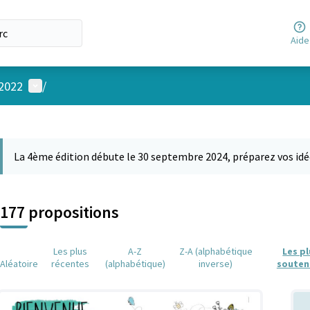
Aide
Menu utilisateur
 2022
/
 la carte
 suivant est une carte qui présente les éléments de cette page comm
La 4ème édition débute le 30 septembre 2024, préparez vos idé
177 propositions
Les plus
A-Z
Z-A (alphabétique
Les p
Aléatoire
récentes
(alphabétique)
inverse)
souten