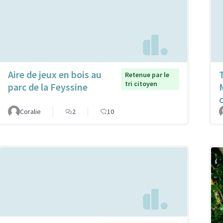
Aire de jeux en bois au
Retenue par le
tri citoyen
parc de la Feyssine
Coralie
2
10