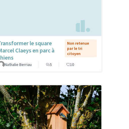
Transformer le square
Non retenue
par le tri
Marcel Claeys en parc à
citoyen
chiens
Nathalie Berriau
5
10