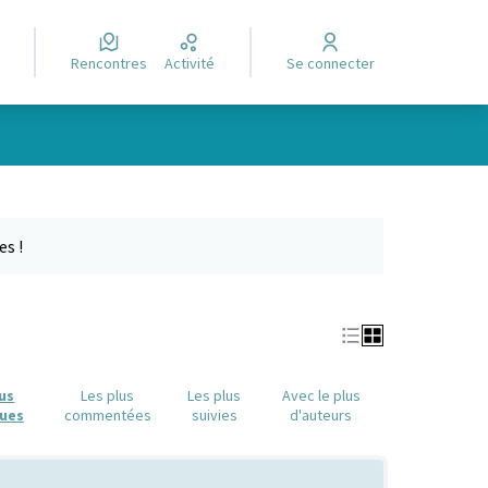
Rencontres
Activité
Se connecter
Leaflet
|
©
OpenStreetMap
contributors
e des points de carte. L'élément peut être utilisé avec un lecteur
es !
lus
Les plus
Les plus
Avec le plus
ues
commentées
suivies
d'auteurs