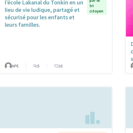
par le
l’école Lakanal du Tonkin en un
tri
lieu de vie ludique, partagé et
citoyen
sécurisé pour les enfants et
leurs familles.
APE
5
10