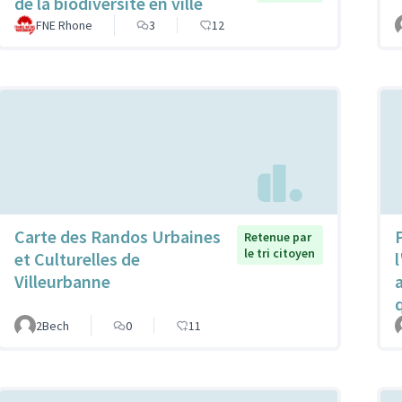
de la biodiversité en ville
FNE Rhone
3
12
Carte des Randos Urbaines
P
Retenue par
le tri citoyen
et Culturelles de
l
Villeurbanne
2Bech
0
11