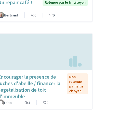
Un repair café !
Retenue par le tri citoyen
Bertrand
6
9
Encourager la presence de
Non
retenue
uches d'abeille / financer la
par le tri
vegetalisation de toit
citoyen
d'immeuble
Labo
4
9