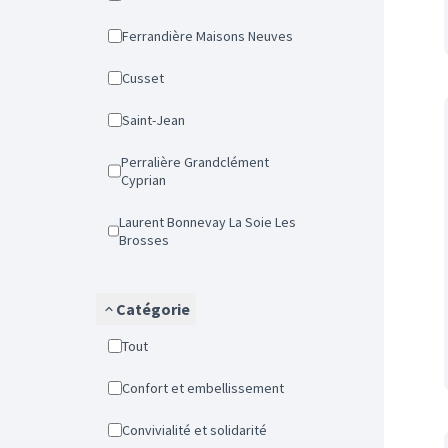
Ferrandière Maisons Neuves
Cusset
Saint-Jean
Perralière Grandclément
Cyprian
Laurent Bonnevay La Soie Les
Brosses
Catégorie
Tout
Confort et embellissement
Convivialité et solidarité