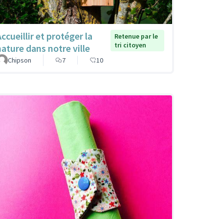
ccueillir et protéger la
Retenue par le
tri citoyen
nature dans notre ville
Chipson
7
10