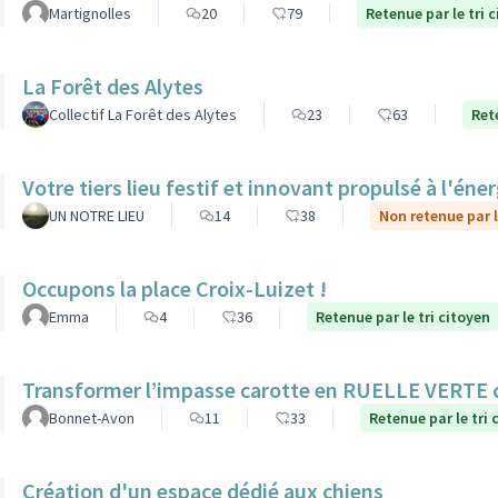
Martignolles
20
79
Retenue par le tri 
La Forêt des Alytes
Collectif La Forêt des Alytes
23
63
Ret
Votre tiers lieu festif et innovant propulsé à l'éner
UN NOTRE LIEU
14
38
Non retenue par l
Occupons la place Croix-Luizet !
Emma
4
36
Retenue par le tri citoyen
Transformer l’impasse carotte en RUELLE VERTE
Bonnet-Avon
11
33
Retenue par le tri 
Création d'un espace dédié aux chiens