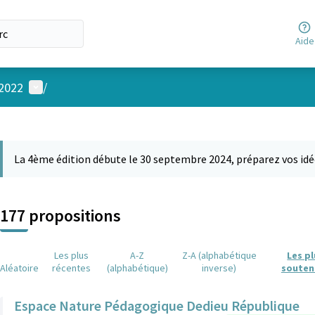
Aide
Menu utilisateur
 2022
/
 la carte
 suivant est une carte qui présente les éléments de cette page comm
La 4ème édition débute le 30 septembre 2024, préparez vos idé
177 propositions
Les plus
A-Z
Z-A (alphabétique
Les p
Aléatoire
récentes
(alphabétique)
inverse)
souten
Espace Nature Pédagogique Dedieu République