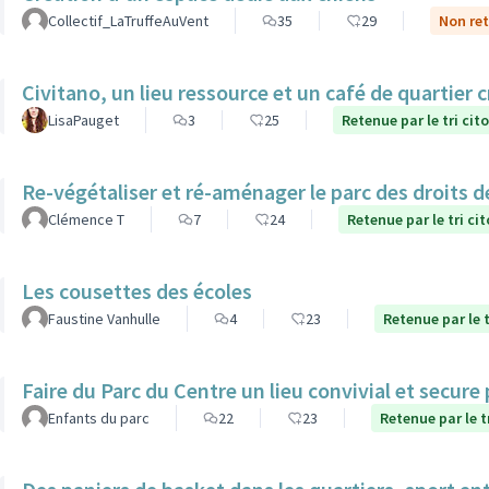
Collectif_LaTruffeAuVent
35
29
Non ret
Civitano, un lieu ressource et un café de quartier c
LisaPauget
3
25
Retenue par le tri cit
Re-végétaliser et ré-aménager le parc des droits 
Clémence T
7
24
Retenue par le tri ci
Les cousettes des écoles
Faustine Vanhulle
4
23
Retenue par le t
Faire du Parc du Centre un lieu convivial et secure
Enfants du parc
22
23
Retenue par le t