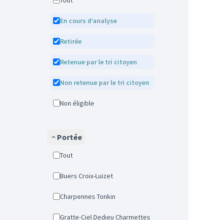
Tout
En cours d’analyse
Retirée
Retenue par le tri citoyen
Non retenue par le tri citoyen
Non éligible
Portée
Tout
Buers Croix-Luizet
Charpennes Tonkin
Gratte-Ciel Dedieu Charmettes