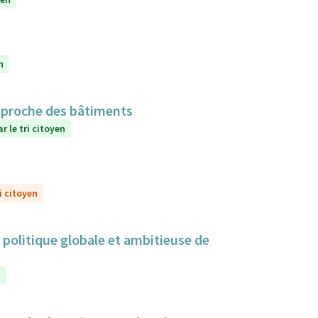
n
n proche des bâtiments
r le tri citoyen
i citoyen
politique globale et ambitieuse de
n