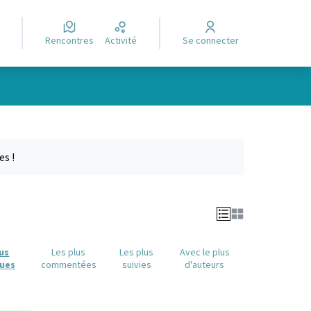
Rencontres
Activité
Se connecter
Leaflet
|
©
OpenStreetMap
contributors
e des points de carte. L'élément peut être utilisé avec un lecteur
es !
lus
Les plus
Les plus
Avec le plus
ues
commentées
suivies
d'auteurs