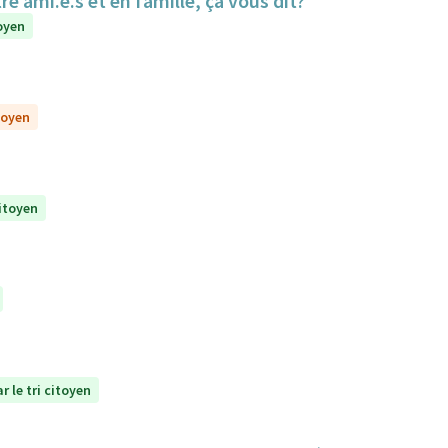
re ami.e.s et en famille, ça vous dit?
toyen
toyen
citoyen
r le tri citoyen