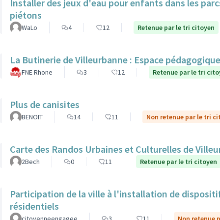
Installer des jeux d'eau pour enfants dans les par
piétons
WaLo
4
12
Retenue par le tri citoyen
La Butinerie de Villeurbanne : Espace pédagogique e
FNE Rhone
3
12
Retenue par le tri cit
Plus de canisites
BENOIT
14
11
Non retenue par le tri c
Carte des Randos Urbaines et Culturelles de Ville
2Bech
0
11
Retenue par le tri citoyen
Participation de la ville à l'installation de dispos
résidentiels
citoyenneengagee
3
11
Non retenue pa