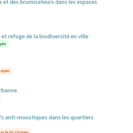
cs et des brumisateurs dans les espaces
t refuge de la biodiversité en ville
oyen
itoyen
urbanne
itifs anti-moustiques dans les quartiers
r le tri citoyen