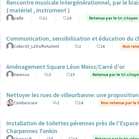
Rencontre musicale intergénérationnel, par le biais
( matériel , instrument )
paille
11
16
Retenue par le tri citoyen
Communication, sensibilisation et éducation du ch
Collectif_LaTruffeAuVent
2
16
Non rete
Aménagement Square Léon Meiss/Carré d'or
Vanessa
3
15
Retenue par le tri citoy
Nettoyer les rues de villeurbanne: une propositio
Combescure
2
14
Non retenue par le t
Installation de toilettes pérennes près de l'Espac
Charpennes Tonkin
Cluzeau B
5
14
Retenue par le tri cito