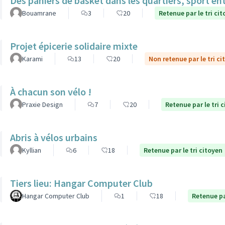
Des paniers de basket dans les quartiers, sport ent
Bouamrane
3
20
Retenue par le tri ci
Projet épicerie solidaire mixte
Karami
13
20
Non retenue par le tri ci
À chacun son vélo !
Praxie Design
7
20
Retenue par le tri 
Abris à vélos urbains
Kyllian
6
18
Retenue par le tri citoyen
Tiers lieu: Hangar Computer Club
Hangar Computer Club
1
18
Retenue pa