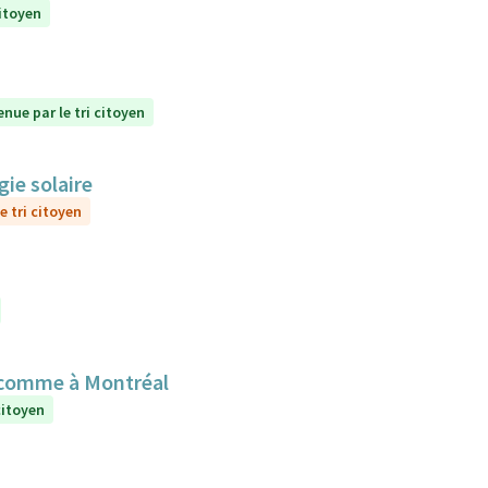
citoyen
enue par le tri citoyen
gie solaire
e tri citoyen
 comme à Montréal
citoyen