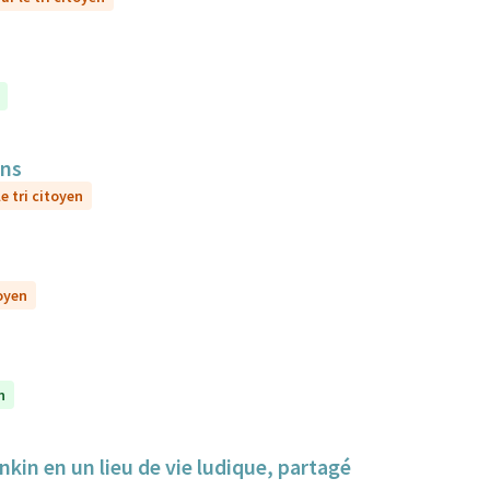
ens
e tri citoyen
toyen
n
nkin en un lieu de vie ludique, partagé