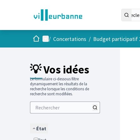
Accueil
Menu principal
/
Concertations
/
Budget participatif
Passer
L'élément
+
−
💡 Vos idées
Le formulaire ci-dessous filtre
dynamiquement les résultats de la
recherche lorsque les conditions de
recherche sont modifiées.
État