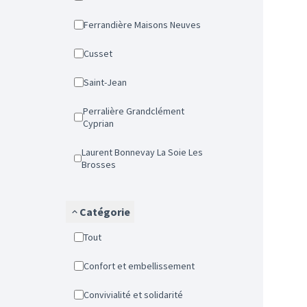
Ferrandière Maisons Neuves
Cusset
Saint-Jean
Perralière Grandclément
Cyprian
Laurent Bonnevay La Soie Les
Brosses
Catégorie
Tout
Confort et embellissement
Convivialité et solidarité