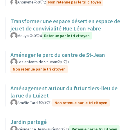
Anonyme
0
2
Non retenue par le tri citoyen
Transformer une espace désert en espace de
jeu et de convivialité Rue Léon Fabre
Mouyal
0
4
Retenue par le tri citoyen
Aménager le parc du centre de St-Jean
Les enfants de St Jean
0
1
Non retenue par le tri citoyen
Aménagement autour du futur tiers-lieu de
la rue du Luizet
Amélie Tardif
3
1
Non retenue par le tri citoyen
Jardin partagé
Résidence Jean-jaurès
3
2
Retenue par le tri citoyen