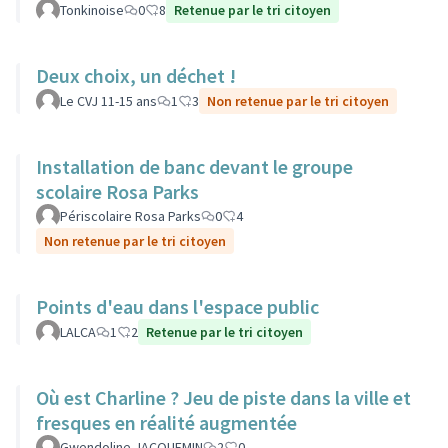
Tonkinoise
0
8
Retenue par le tri citoyen
Deux choix, un déchet !
Le CVJ 11-15 ans
1
3
Non retenue par le tri citoyen
Installation de banc devant le groupe
scolaire Rosa Parks
Périscolaire Rosa Parks
0
4
Non retenue par le tri citoyen
Points d'eau dans l'espace public
LALCA
1
2
Retenue par le tri citoyen
Où est Charline ? Jeu de piste dans la ville et
fresques en réalité augmentée
Gwendoline JACQUEMIN
2
0