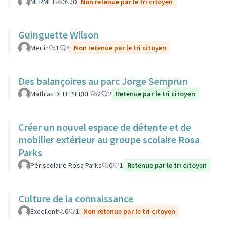
MERMET
0
0
Non retenue par le tri citoyen
Guinguette Wilson
Merlin
1
4
Non retenue par le tri citoyen
Des balançoires au parc Jorge Semprun
Mathias DELEPIERRE
2
2
Retenue par le tri citoyen
Créer un nouvel espace de détente et de
mobilier extérieur au groupe scolaire Rosa
Parks
Périscolaire Rosa Parks
0
1
Retenue par le tri citoyen
Culture de la connaissance
Excellent
0
1
Non retenue par le tri citoyen