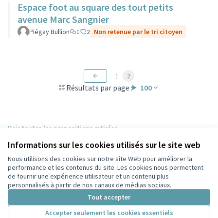
Espace foot au square des tout petits
avenue Marc Sangnier
Piégay Bullion
1
2
Non retenue par le tri citoyen
1
2
Résultats par page :
100
Voir toutes les propositions retirées
Informations sur les cookies utilisés sur le site web
Nous utilisons des cookies sur notre site Web pour améliorer la
Conditions d'utilisation
performance et les contenus du site. Les cookies nous permettent
Paramètres des cookies
de fournir une expérience utilisateur et un contenu plus
Participez Villeurbanne sur X
Participez Villeurbanne sur Facebook
Participez Villeurbanne sur Instagram
Participez Villeurbanne sur YouTube
personnalisés à partir de nos canaux de médias sociaux.
(Lien externe)
(Lien externe)
(Lien externe)
(Lien externe)
Tout accepter
Accepter seulement les cookies essentiels