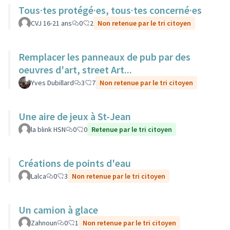
Tous·tes protégé·es, tous·tes concerné·es
CVJ 16-21 ans
0
2
Non retenue par le tri citoyen
Remplacer les panneaux de pub par des
oeuvres d'art, street Art...
Yves Dubillard
3
7
Non retenue par le tri citoyen
Une aire de jeux à St-Jean
la blink HSN
0
0
Retenue par le tri citoyen
Créations de points d'eau
Lalca
0
3
Non retenue par le tri citoyen
Un camion à glace
Zahnoun
0
1
Non retenue par le tri citoyen