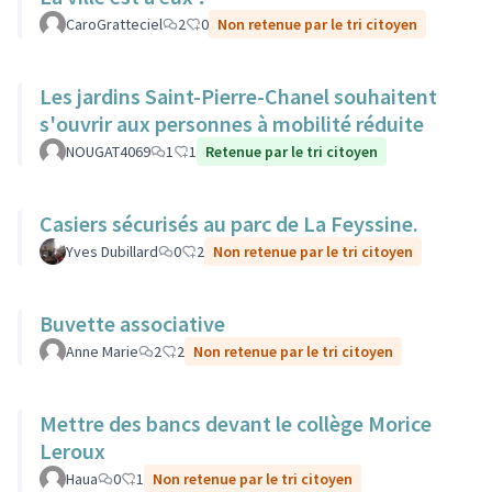
CaroGratteciel
2
0
Non retenue par le tri citoyen
Les jardins Saint-Pierre-Chanel souhaitent
s'ouvrir aux personnes à mobilité réduite
NOUGAT4069
1
1
Retenue par le tri citoyen
Casiers sécurisés au parc de La Feyssine.
Yves Dubillard
0
2
Non retenue par le tri citoyen
Buvette associative
Anne Marie
2
2
Non retenue par le tri citoyen
Mettre des bancs devant le collège Morice
Leroux
Haua
0
1
Non retenue par le tri citoyen