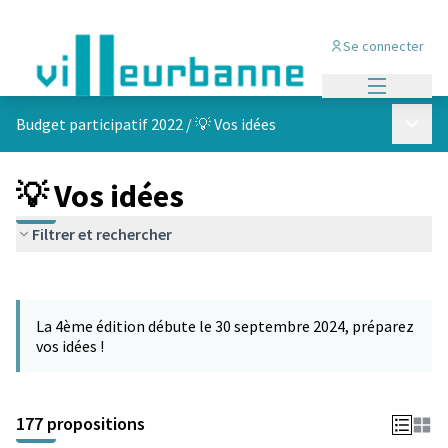
Se connecter
Menu princi
Menu p
Budget participatif 2022
/
💡 Vos idées
💡 Vos idées
Filtrer et rechercher
Passer la carte
Leaflet
|
©
OpenStreetMap
contributors
L'élément suivant est une carte qui présente les éléments de cet
+
La 4ème édition débute le 30 septembre 2024, préparez
−
vos idées !
177 propositions