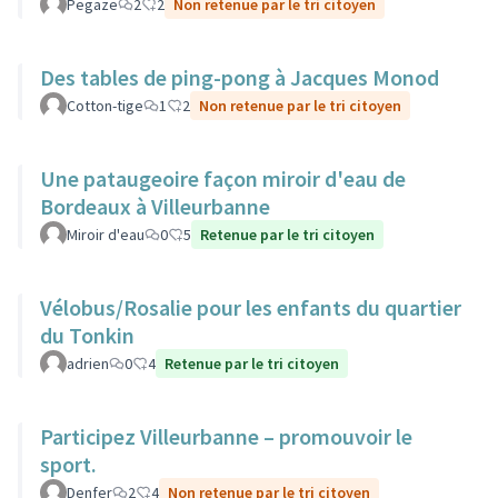
Pegaze
2
2
Non retenue par le tri citoyen
Des tables de ping-pong à Jacques Monod
Cotton-tige
1
2
Non retenue par le tri citoyen
Une pataugeoire façon miroir d'eau de
Bordeaux à Villeurbanne
Miroir d'eau
0
5
Retenue par le tri citoyen
Vélobus/Rosalie pour les enfants du quartier
du Tonkin
adrien
0
4
Retenue par le tri citoyen
Participez Villeurbanne – promouvoir le
sport.
Denfer
2
4
Non retenue par le tri citoyen