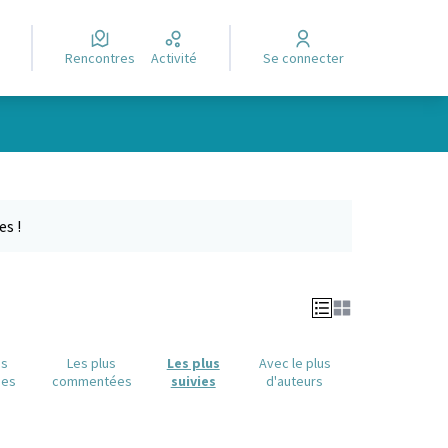
Rencontres
Activité
Se connecter
Leaflet
|
©
OpenStreetMap
contributors
e des points de carte. L'élément peut être utilisé avec un lecteur
es !
us
Les plus
Les plus
Avec le plus
ues
commentées
suivies
d'auteurs