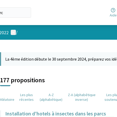
Aide
Menu utilisateur
 2022
/
 la carte
 suivant est une carte qui présente les éléments de cette page comm
La 4ème édition débute le 30 septembre 2024, préparez vos idé
177 propositions
Les plus
A-Z
Z-A (alphabétique
Les pl
Aléatoire
récentes
(alphabétique)
inverse)
souten
Installation d'hotels à insectes dans les parcs