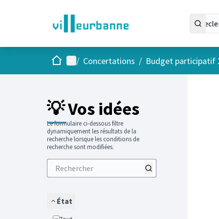
Accueil
Menu principal
/
Concertations
/
Budget participatif
Passer
L'élément
+
−
💡 Vos idées
Le formulaire ci-dessous filtre
dynamiquement les résultats de la
recherche lorsque les conditions de
recherche sont modifiées.
État