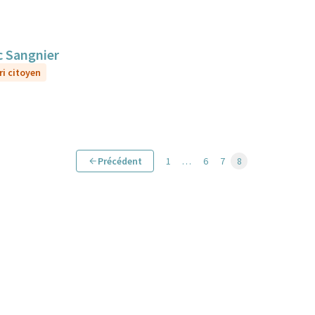
c Sangnier
ri citoyen
Précédent
1
…
6
7
8