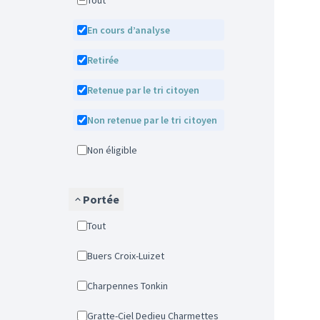
Tout
En cours d’analyse
Retirée
Retenue par le tri citoyen
Non retenue par le tri citoyen
Non éligible
Portée
Tout
Buers Croix-Luizet
Charpennes Tonkin
Gratte-Ciel Dedieu Charmettes