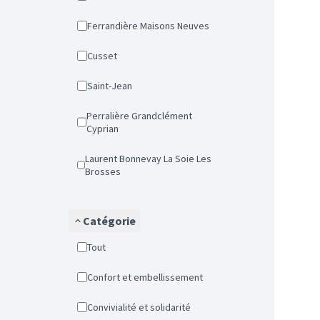
Ferrandière Maisons Neuves
Cusset
Saint-Jean
Perralière Grandclément
Cyprian
Laurent Bonnevay La Soie Les
Brosses
Catégorie
Tout
Confort et embellissement
Convivialité et solidarité