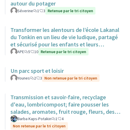
autour du potager
Séverine
1
3
Retenue par le tri citoyen
Transformer les alentours de l’école Lakanal
du Tonkin en un lieu de vie ludique, partagé
et sécurisé pour les enfants et leurs
familles.
APE
5
10
Retenue par le tri citoyen
Un parc sport et loisir
Younes
2
3
Non retenue par le tri citoyen
Transmission et savoir-faire, recyclage
d'eau, lombricompost; faire pousser les
salades, aromates, fruit rouge, fleurs, des
surfaces sur des toits.
Barba Kaps-Potakin
1
4
Non retenue par le tri citoyen