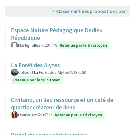
Classement des propositions par :
Espace Nature Pédagogique Dedieu
République
Martignolles
20
79
Retenue par le tri citoyen
La Forêt des Alytes
Collectif La Forêt des Alytes
23
63
Retenue par le tri citoyen
Civitano, un lieu ressource et un café de
quartier créateur de liens.
LisaPauget
3
25
Retenue par le tri citoyen
Projet épicerie solidaire mixte