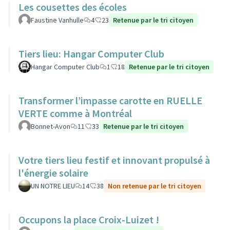
Les cousettes des écoles
Faustine Vanhulle
4
23
Retenue par le tri citoyen
Tiers lieu: Hangar Computer Club
Hangar Computer Club
1
18
Retenue par le tri citoyen
Transformer l’impasse carotte en RUELLE
VERTE comme à Montréal
Bonnet-Avon
11
33
Retenue par le tri citoyen
Votre tiers lieu festif et innovant propulsé à
l'énergie solaire
UN NOTRE LIEU
14
38
Non retenue par le tri citoyen
Occupons la place Croix-Luizet !