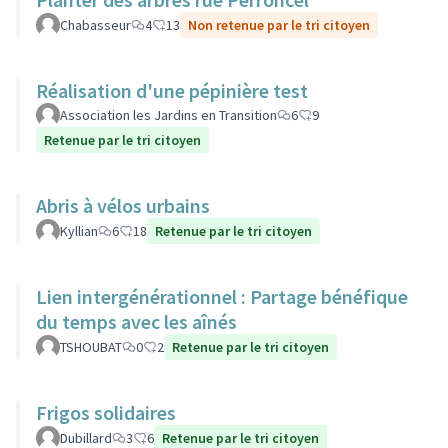
Chabasseur
4
13
Non retenue par le tri citoyen
Réalisation d'une pépinière test
Association les Jardins en Transition
6
9
Retenue par le tri citoyen
Abris à vélos urbains
Kyllian
6
18
Retenue par le tri citoyen
Lien intergénérationnel : Partage bénéfique
du temps avec les aînés
TSHOUBAT
0
2
Retenue par le tri citoyen
Frigos solidaires
Dubillard
3
6
Retenue par le tri citoyen