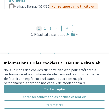
à chiens
Nathalie Berriau
5
10
Non retenue par le tri citoyen
1
2
3
4
Résultats par page :
50
Voir toutes les propositions retirées
Informations sur les cookies utilisés sur le site web
Nous utilisons des cookies sur notre site Web pour améliorer la
Conditions d'utilisation
performance et les contenus du site. Les cookies nous permettent
Paramètres des cookies
de fournir une expérience utilisateur et un contenu plus
Participez Villeurbanne sur X
Participez Villeurbanne sur Facebook
Participez Villeurbanne sur Instagram
Participez Villeurbanne sur YouTube
personnalisés à partir de nos canaux de médias sociaux.
(Lien externe)
(Lien externe)
(Lien externe)
(Lien externe)
Tout accepter
Accepter seulement les cookies essentiels
Licence Cre
(Lien extern
Paramètres
(Lien externe)
Site réalisé grâce au
logiciel libre Decidim
.