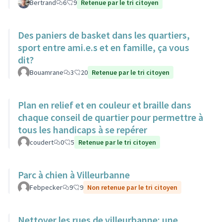
Bertrand
6
9
Retenue par le tri citoyen
Des paniers de basket dans les quartiers,
sport entre ami.e.s et en famille, ça vous
dit?
Bouamrane
3
20
Retenue par le tri citoyen
Plan en relief et en couleur et braille dans
chaque conseil de quartier pour permettre à
tous les handicaps à se repérer
coudert
0
5
Retenue par le tri citoyen
Parc à chien à Villeurbanne
Febpecker
9
9
Non retenue par le tri citoyen
Nettoyer les rues de villeurbanne: une