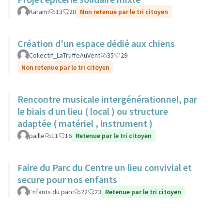
Karami
13
20
Non retenue par le tri citoyen
Création d'un espace dédié aux chiens
Collectif_LaTruffeAuVent
35
29
Non retenue par le tri citoyen
Rencontre musicale intergénérationnel, par
le biais d un lieu ( local ) ou structure
adaptée ( matériel , instrument )
paille
11
16
Retenue par le tri citoyen
Faire du Parc du Centre un lieu convivial et
secure pour nos enfants
Enfants du parc
22
23
Retenue par le tri citoyen