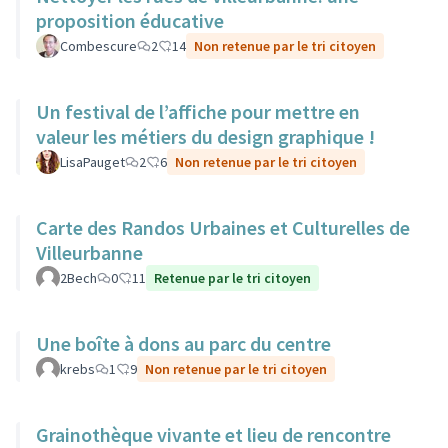
proposition éducative
Combescure
2
14
Non retenue par le tri citoyen
Un festival de l’affiche pour mettre en
valeur les métiers du design graphique !
LisaPauget
2
6
Non retenue par le tri citoyen
Carte des Randos Urbaines et Culturelles de
Villeurbanne
2Bech
0
11
Retenue par le tri citoyen
Une boîte à dons au parc du centre
krebs
1
9
Non retenue par le tri citoyen
Grainothèque vivante et lieu de rencontre