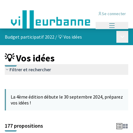
Se connecter
Menu princi
Menu p
Budget participatif 2022
/
💡 Vos idées
💡 Vos idées
Filtrer et rechercher
Passer la carte
Leaflet
|
©
OpenStreetMap
contributors
L'élément suivant est une carte qui présente les éléments de cet
+
La 4ème édition débute le 30 septembre 2024, préparez
−
vos idées !
177 propositions