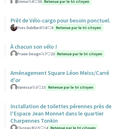
Emma
4
36
Retenue par le tri citoyen
Prêt de Vélo-cargo pour besoin ponctuel.
Yves Dubillard
8
8
Retenue par le tri citoyen
À chacun son vélo !
Praxie Design
7
20
Retenue par le tri citoyen
Aménagement Square Léon Meiss/Carré
d'or
Vanessa
3
15
Retenue par le tri citoyen
Installation de toilettes pérennes près de
l'Espace Jean Monnet dans le quartier
Charpennes Tonkin
Cluzeau B
5
14
Retenue par le tri citoyen