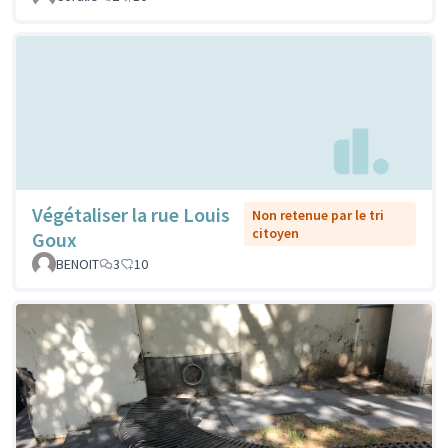
Végétaliser la rue Louis
Non retenue par le tri
citoyen
Goux
BENOIT
3
10