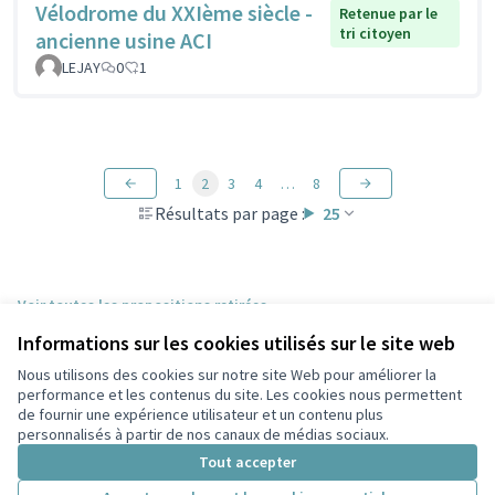
Vélodrome du XXIème siècle -
Retenue par le
tri citoyen
ancienne usine ACI
LEJAY
0
1
1
2
3
4
…
8
Résultats par page :
25
Voir toutes les propositions retirées
Informations sur les cookies utilisés sur le site web
Nous utilisons des cookies sur notre site Web pour améliorer la
Conditions d'utilisation
performance et les contenus du site. Les cookies nous permettent
Paramètres des cookies
de fournir une expérience utilisateur et un contenu plus
Participez Villeurbanne sur X
Participez Villeurbanne sur Facebook
Participez Villeurbanne sur Instagram
Participez Villeurbanne sur YouTube
personnalisés à partir de nos canaux de médias sociaux.
(Lien externe)
(Lien externe)
(Lien externe)
(Lien externe)
Tout accepter