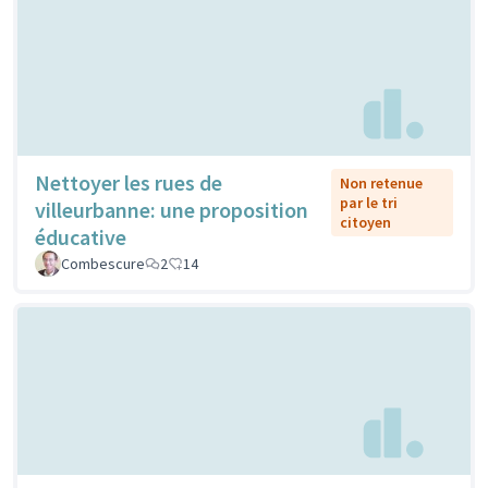
Nettoyer les rues de
Non retenue
par le tri
villeurbanne: une proposition
citoyen
éducative
Combescure
2
14