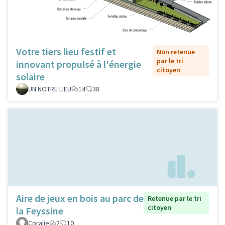
Votre tiers lieu festif et
Non retenue
par le tri
innovant propulsé à l'énergie
citoyen
solaire
UN NOTRE LIEU
14
38
Aire de jeux en bois au parc de
Retenue par le tri
citoyen
la Feyssine
Coralie
2
10