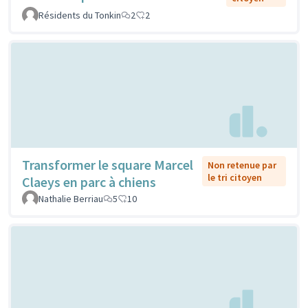
Résidents du Tonkin
2
2
Transformer le square Marcel
Non retenue par
le tri citoyen
Claeys en parc à chiens
Nathalie Berriau
5
10