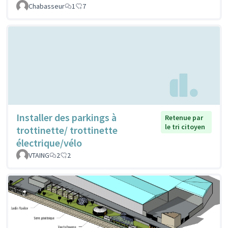
Chabasseur
1
7
Installer des parkings à
Retenue par
le tri citoyen
trottinette/ trottinette
électrique/vélo
VTAING
2
2