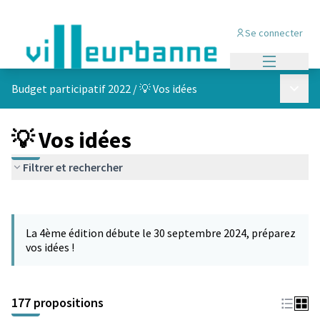
Se connecter
Menu princi
Menu p
Budget participatif 2022
/
💡 Vos idées
💡 Vos idées
Filtrer et rechercher
Passer la carte
Leaflet
|
©
OpenStreetMap
contributors
L'élément suivant est une carte qui présente les éléments de cet
+
La 4ème édition débute le 30 septembre 2024, préparez
−
vos idées !
177 propositions