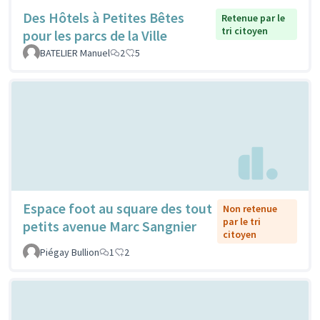
Des Hôtels à Petites Bêtes
Retenue par le
tri citoyen
pour les parcs de la Ville
BATELIER Manuel
2
5
Espace foot au square des tout
Non retenue
par le tri
petits avenue Marc Sangnier
citoyen
Piégay Bullion
1
2