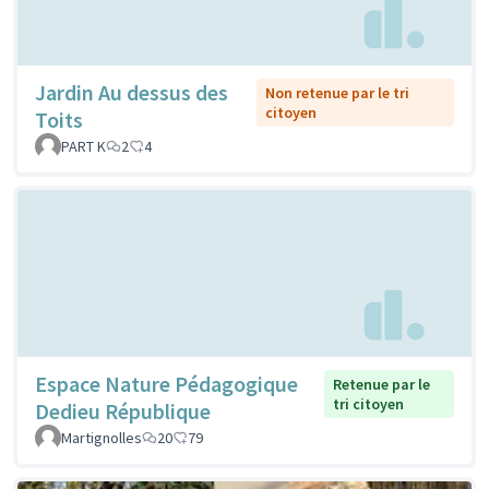
Jardin Au dessus des
Non retenue par le tri
citoyen
Toits
PART K
2
4
Espace Nature Pédagogique
Retenue par le
tri citoyen
Dedieu République
Martignolles
20
79