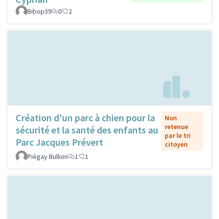
Bibop39
0
2
Création d'un parc à chien pour la
Non
retenue
sécurité et la santé des enfants au
par le tri
Parc Jacques Prévert
citoyen
Piégay Bullion
1
1