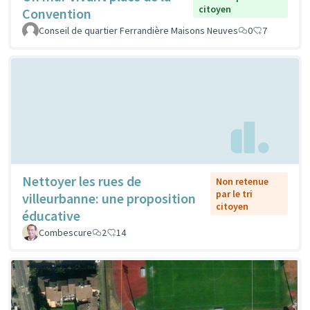
citoyen
Convention
Conseil de quartier Ferrandière Maisons Neuves
0
7
Nettoyer les rues de
Non retenue
par le tri
villeurbanne: une proposition
citoyen
éducative
Combescure
2
14