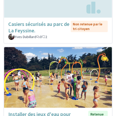
Casiers sécurisés au parc de
Non retenue par le
tri citoyen
La Feyssine.
Yves Dubillard
0
2
Installer des jeux d'eau pour
Retenue