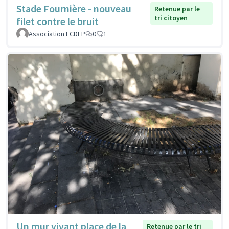
Stade Fournière - nouveau
Retenue par le
tri citoyen
filet contre le bruit
Association FCDFP
0
1
Un mur vivant place de la
Retenue par le tri