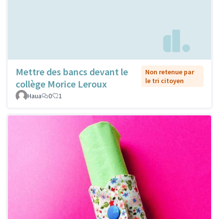
Mettre des bancs devant le
Non retenue par
le tri citoyen
collège Morice Leroux
Haua
0
1