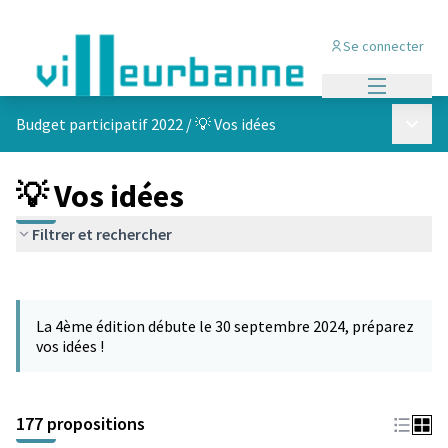
Se connecter
Menu princi
Menu p
Budget participatif 2022
/
💡 Vos idées
💡 Vos idées
Filtrer et rechercher
Passer la carte
Leaflet
|
©
OpenStreetMap
contributors
L'élément suivant est une carte qui présente les éléments de cet
+
La 4ème édition débute le 30 septembre 2024, préparez
−
vos idées !
177 propositions