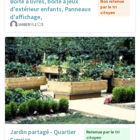
Boîte à livres, boite à jeux
Non retenue
par le tri
d'extérieur enfants, Panneaux
citoyen
d'affichage,
JANIER
1
5
Jardin partagé - Quartier
Retenue par le tri
citoyen
Cyprian