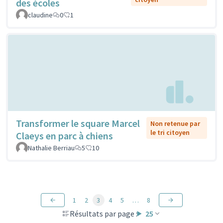
des écoles
claudine
0
1
Transformer le square Marcel
Non retenue par
le tri citoyen
Claeys en parc à chiens
Nathalie Berriau
5
10
1
2
3
4
5
…
8
Résultats par page :
25