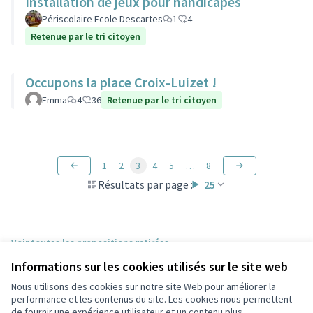
Installation de jeux pour handicapés
Périscolaire Ecole Descartes
1
4
Retenue par le tri citoyen
Occupons la place Croix-Luizet !
Emma
4
36
Retenue par le tri citoyen
1
2
3
4
5
…
8
Résultats par page :
25
Voir toutes les propositions retirées
Informations sur les cookies utilisés sur le site web
Nous utilisons des cookies sur notre site Web pour améliorer la
Conditions d'utilisation
performance et les contenus du site. Les cookies nous permettent
Paramètres des cookies
de fournir une expérience utilisateur et un contenu plus