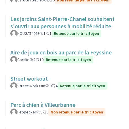
CaroGratteciel
2
0
Non retenue par le tri citoyen
Les jardins Saint-Pierre-Chanel souhaitent
s'ouvrir aux personnes à mobilité réduite
NOUGAT4069
1
1
Retenue par le tri citoyen
Aire de jeux en bois au parc de la Feyssine
Coralie
2
10
Retenue par le tri citoyen
Street workout
Street Work Out
0
4
Retenue par le tri citoyen
Parc à chien à Villeurbanne
Febpecker
9
9
Non retenue par le tri citoyen