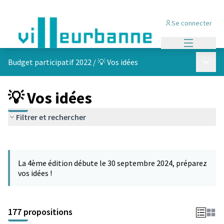
Se connecter
Menu princi
Menu p
Budget participatif 2022
/
💡 Vos idées
💡 Vos idées
Filtrer et rechercher
Passer la carte
Leaflet
|
©
OpenStreetMap
contributors
L'élément suivant est une carte qui présente les éléments de cet
+
La 4ème édition débute le 30 septembre 2024, préparez
−
vos idées !
177 propositions