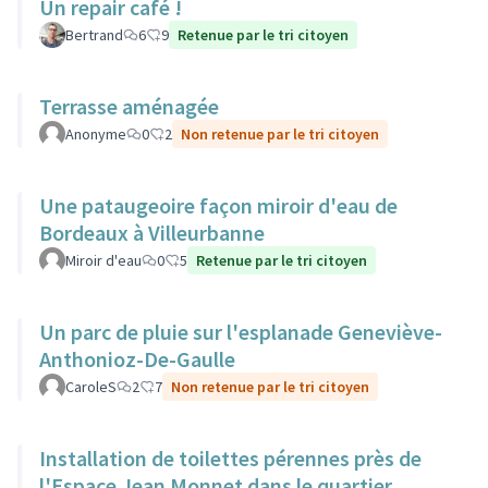
Un repair café !
Bertrand
6
9
Retenue par le tri citoyen
Terrasse aménagée
Anonyme
0
2
Non retenue par le tri citoyen
Une pataugeoire façon miroir d'eau de
Bordeaux à Villeurbanne
Miroir d'eau
0
5
Retenue par le tri citoyen
Un parc de pluie sur l'esplanade Geneviève-
Anthonioz-De-Gaulle
CaroleS
2
7
Non retenue par le tri citoyen
Installation de toilettes pérennes près de
l'Espace Jean Monnet dans le quartier