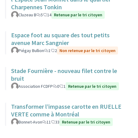
Charpennes Tonkin
Cluzeau B
5
14
Retenue par le tri citoyen
Espace foot au square des tout petits
avenue Marc Sangnier
Piégay Bullion
1
2
Non retenue par le tri citoyen
Stade Fournière - nouveau filet contre le
bruit
Association FCDFP
0
1
Retenue par le tri citoyen
Transformer l’impasse carotte en RUELLE
VERTE comme à Montréal
Bonnet-Avon
11
33
Retenue par le tri citoyen