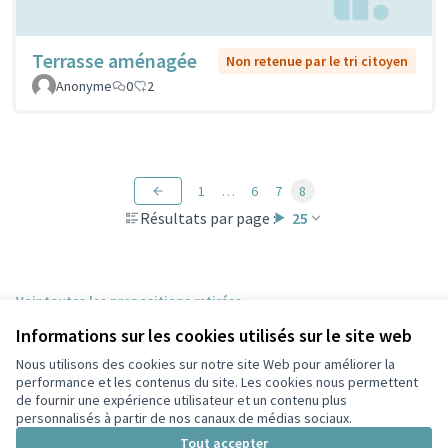
Terrasse aménagée
Non retenue par le tri citoyen
Anonyme
0
2
1
…
6
7
8
Résultats par page :
25
Voir toutes les propositions retirées
Informations sur les cookies utilisés sur le site web
Nous utilisons des cookies sur notre site Web pour améliorer la
Conditions d'utilisation
performance et les contenus du site. Les cookies nous permettent
Paramètres des cookies
de fournir une expérience utilisateur et un contenu plus
Participez Villeurbanne sur X
Participez Villeurbanne sur Facebook
Participez Villeurbanne sur Instagram
Participez Villeurbanne sur YouTube
personnalisés à partir de nos canaux de médias sociaux.
(Lien externe)
(Lien externe)
(Lien externe)
(Lien externe)
Tout accepter