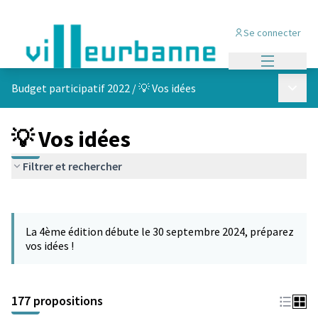
Se connecter
Menu princi
Menu p
Budget participatif 2022
/
💡 Vos idées
💡 Vos idées
Filtrer et rechercher
Passer la carte
Leaflet
|
©
OpenStreetMap
contributors
L'élément suivant est une carte qui présente les éléments de cet
+
La 4ème édition débute le 30 septembre 2024, préparez
−
vos idées !
177 propositions