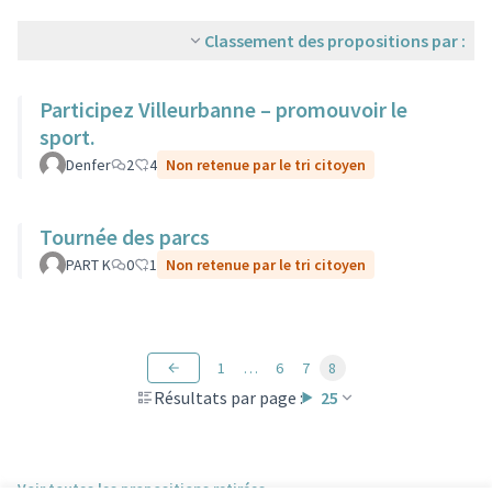
Classement des propositions par :
Participez Villeurbanne – promouvoir le
sport.
Denfer
2
4
Non retenue par le tri citoyen
Tournée des parcs
PART K
0
1
Non retenue par le tri citoyen
1
…
6
7
8
Résultats par page :
25
Voir toutes les propositions retirées