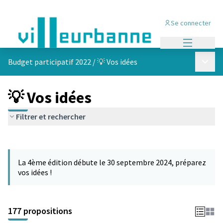
Se connecter
Menu princi
Menu p
Budget participatif 2022
/
💡 Vos idées
💡 Vos idées
Filtrer et rechercher
Passer la carte
Leaflet
|
©
OpenStreetMap
contributors
L'élément suivant est une carte qui présente les éléments de cet
+
La 4ème édition débute le 30 septembre 2024, préparez
−
vos idées !
177 propositions