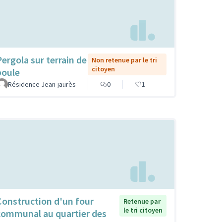
Pergola sur terrain de
Non retenue par le tri
citoyen
boule
Résidence Jean-jaurès
0
1
Construction d'un four
Retenue par
le tri citoyen
communal au quartier des