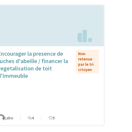
Encourager la presence de
Non
retenue
uches d'abeille / financer la
par le tri
vegetalisation de toit
citoyen
d'immeuble
Labo
4
9