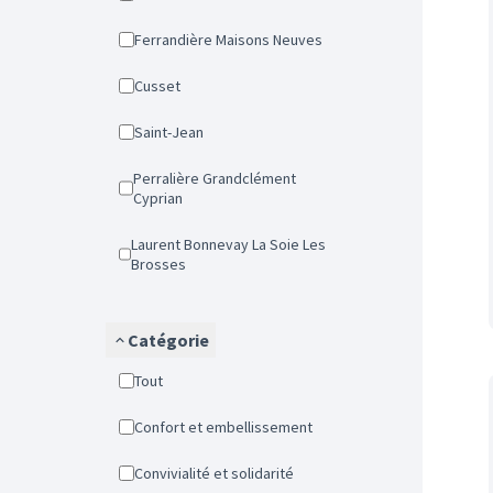
Ferrandière Maisons Neuves
Cusset
Saint-Jean
Perralière Grandclément
Cyprian
Laurent Bonnevay La Soie Les
Brosses
Catégorie
Tout
Confort et embellissement
Convivialité et solidarité