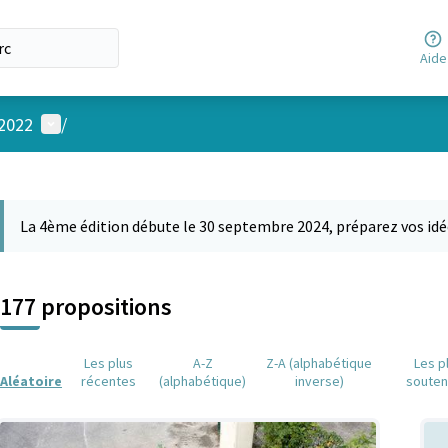
Aide
Menu utilisateur
 2022
/
 la carte
 suivant est une carte qui présente les éléments de cette page comm
La 4ème édition débute le 30 septembre 2024, préparez vos idé
177 propositions
Les plus
A-Z
Z-A (alphabétique
Les p
Aléatoire
récentes
(alphabétique)
inverse)
soute