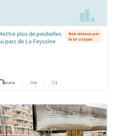
Mettre plus de poubelles
Non retenue par
le tri citoyen
au parc de La Feyssine
marie
0
1