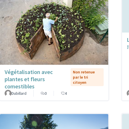
L
!
Végétalisation avec
Non retenue
par le tri
plantes et fleurs
citoyen
comestibles
Dubillard
0
4