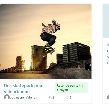
r
Des skatepark pour
Retenue par le tri
citoyen
villeurbanne
bouaissier Valentin
1
5