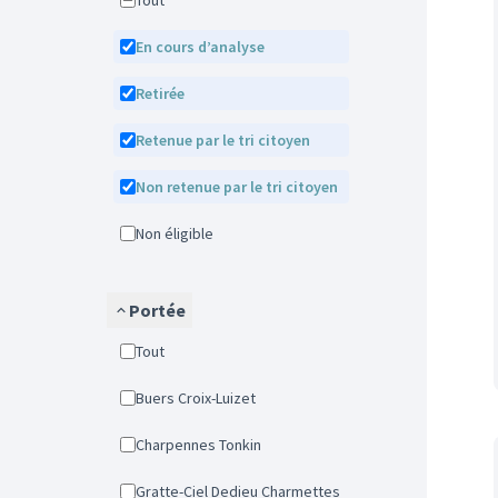
Tout
En cours d’analyse
Retirée
Retenue par le tri citoyen
Non retenue par le tri citoyen
Non éligible
Portée
Tout
Buers Croix-Luizet
Charpennes Tonkin
Gratte-Ciel Dedieu Charmettes