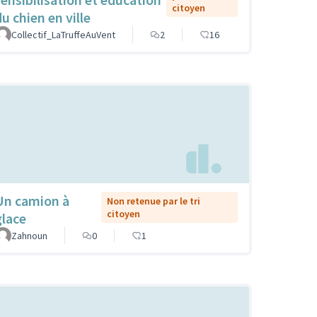
citoyen
u chien en ville
Collectif_LaTruffeAuVent
2
16
Un camion à
Non retenue par le tri
citoyen
glace
Zahnoun
0
1