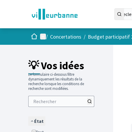
Accueil
Menu principal
/
Concertations
/
Budget participatif
Passer
L'élément
+
−
💡 Vos idées
Le formulaire ci-dessous filtre
dynamiquement les résultats de la
recherche lorsque les conditions de
recherche sont modifiées.
État