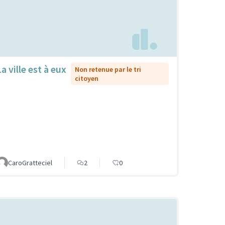
a ville est à eux
Non retenue par le tri
citoyen
CaroGratteciel
2
0