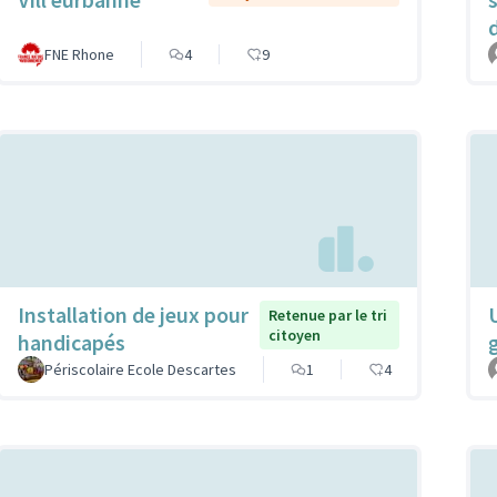
d
FNE Rhone
4
9
Installation de jeux pour
Retenue par le tri
citoyen
handicapés
Périscolaire Ecole Descartes
1
4