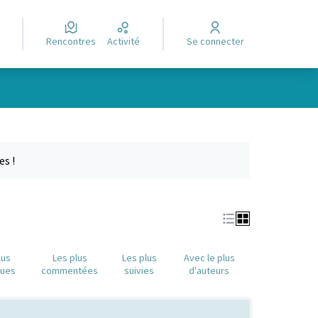
Rencontres
Activité
Se connecter
Leaflet
|
©
OpenStreetMap
contributors
e des points de carte. L'élément peut être utilisé avec un lecteur
es !
lus
Les plus
Les plus
Avec le plus
nues
commentées
suivies
d'auteurs