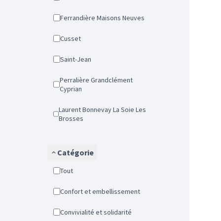
Ferrandière Maisons Neuves
Cusset
Saint-Jean
Perralière Grandclément
Cyprian
Laurent Bonnevay La Soie Les
Brosses
Catégorie
Tout
Confort et embellissement
Convivialité et solidarité