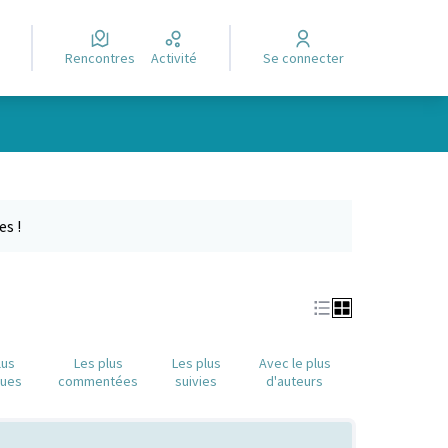
Rencontres
Activité
Se connecter
Leaflet
|
©
OpenStreetMap
contributors
e des points de carte. L'élément peut être utilisé avec un lecteur
es !
lus
Les plus
Les plus
Avec le plus
nues
commentées
suivies
d'auteurs