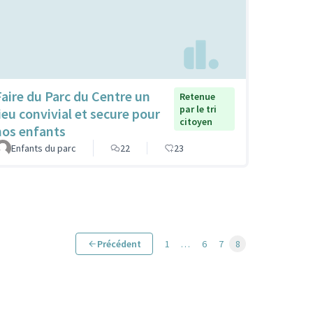
Faire du Parc du Centre un
Retenue
par le tri
lieu convivial et secure pour
citoyen
nos enfants
Enfants du parc
22
23
Précédent
1
…
6
7
8