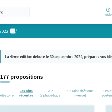
Aide
Menu utilisateur
 2022
/
 la carte
 suivant est une carte qui présente les éléments de cette page comm
La 4ème édition débute le 30 septembre 2024, préparez vos idé
177 propositions
Les plus
A-Z
Z-A (alphabétique
Les p
Aléatoire
récentes
(alphabétique)
inverse)
soute