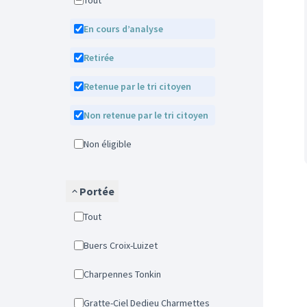
Tout
En cours d’analyse
Retirée
Retenue par le tri citoyen
Non retenue par le tri citoyen
Non éligible
Portée
Tout
Buers Croix-Luizet
Charpennes Tonkin
Gratte-Ciel Dedieu Charmettes