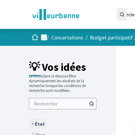
Accueil
Menu principal
/
Concertations
/
Budget participatif
Passer
L'élément
+
−
💡 Vos idées
Le formulaire ci-dessous filtre
dynamiquement les résultats de la
recherche lorsque les conditions de
recherche sont modifiées.
État