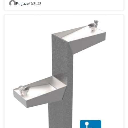
Pegaze
2
2