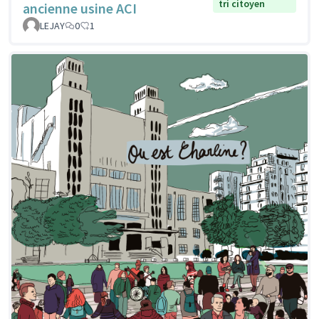
tri citoyen
ancienne usine ACI
LEJAY
0
1