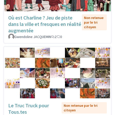
Où est Charline ? Jeu de piste
Non retenue
par le tri
dans la ville et fresques en réalité
citoyen
augmentée
Gwendoline JACQUEMIN
2
0
Le Truc Truck pour
Non retenue par le tri
citoyen
Tous.tes