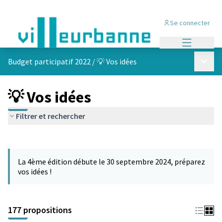
Se connecter
Menu princi
Menu p
Budget participatif 2022
/
💡 Vos idées
💡 Vos idées
Filtrer et rechercher
Passer la carte
Leaflet
|
©
OpenStreetMap
contributors
L'élément suivant est une carte qui présente les éléments de cet
+
La 4ème édition débute le 30 septembre 2024, préparez
−
vos idées !
177 propositions