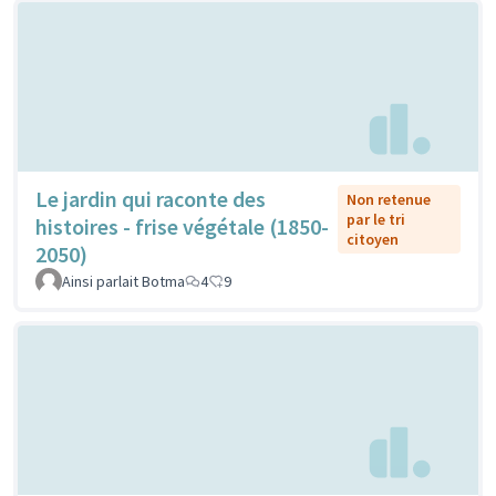
Le jardin qui raconte des
Non retenue
par le tri
histoires - frise végétale (1850-
citoyen
2050)
Ainsi parlait Botma
4
9