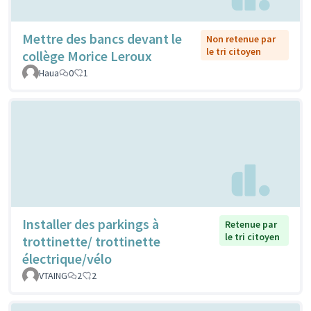
Mettre des bancs devant le
Non retenue par
le tri citoyen
collège Morice Leroux
Haua
0
1
Installer des parkings à
Retenue par
le tri citoyen
trottinette/ trottinette
électrique/vélo
VTAING
2
2