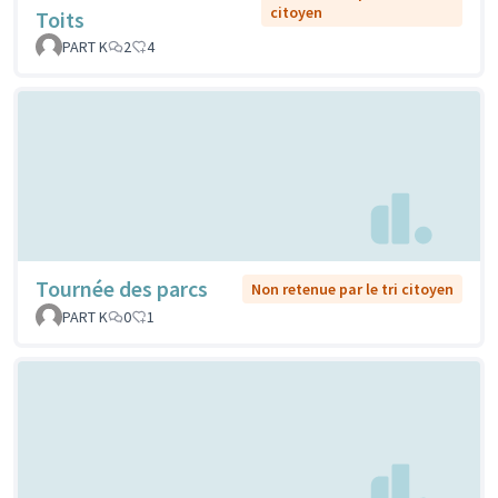
citoyen
Toits
PART K
2
4
Tournée des parcs
Non retenue par le tri citoyen
PART K
0
1