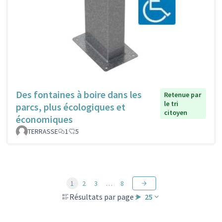
Des fontaines à boire dans les
Retenue par
le tri
parcs, plus écologiques et
citoyen
économiques
TERRASSE
1
5
1
2
3
…
8
Résultats par page :
25