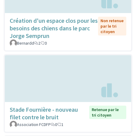
Création d'un espace clos pour les
Non retenue
par le tri
besoins des chiens dans le parc
citoyen
Jorge Semprun
Bernardd
2
0
Stade Fournière - nouveau
Retenue par le
tri citoyen
filet contre le bruit
Association FCDFP
0
1