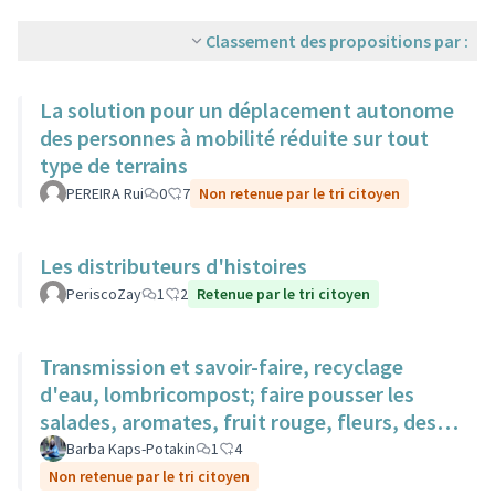
Classement des propositions par :
La solution pour un déplacement autonome
des personnes à mobilité réduite sur tout
type de terrains
PEREIRA Rui
0
7
Non retenue par le tri citoyen
Les distributeurs d'histoires
PeriscoZay
1
2
Retenue par le tri citoyen
Transmission et savoir-faire, recyclage
d'eau, lombricompost; faire pousser les
salades, aromates, fruit rouge, fleurs, des
surfaces sur des toits.
Barba Kaps-Potakin
1
4
Non retenue par le tri citoyen