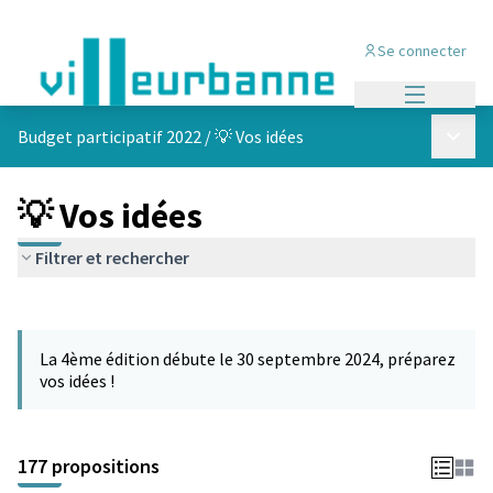
Se connecter
Menu princi
Menu p
Budget participatif 2022
/
💡 Vos idées
💡 Vos idées
Filtrer et rechercher
Passer la carte
Leaflet
|
©
OpenStreetMap
contributors
L'élément suivant est une carte qui présente les éléments de cet
+
La 4ème édition débute le 30 septembre 2024, préparez
−
vos idées !
177 propositions