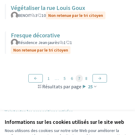
Végétaliser la rue Louis Goux
BENOIT
3
10
Non retenue par le tri citoyen
Fresque décorative
Résidence Jean-jaurès
1
1
Non retenue par le tri citoyen
1
…
5
6
7
8
Résultats par page :
25
Voir toutes les propositions retirées
Informations sur les cookies utilisés sur le site web
Nous utilisons des cookies sur notre site Web pour améliorer la
Conditions d'utilisation