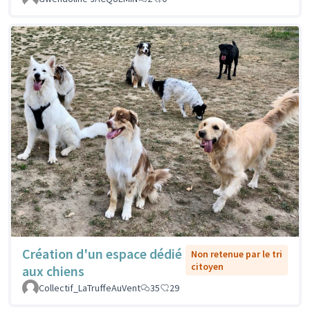
Création d'un espace dédié
Non retenue par le tri
citoyen
aux chiens
Collectif_LaTruffeAuVent
35
29