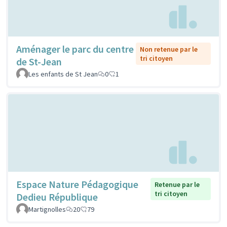
Aménager le parc du centre
Non retenue par le
tri citoyen
de St-Jean
Les enfants de St Jean
0
1
Espace Nature Pédagogique
Retenue par le
tri citoyen
Dedieu République
Martignolles
20
79