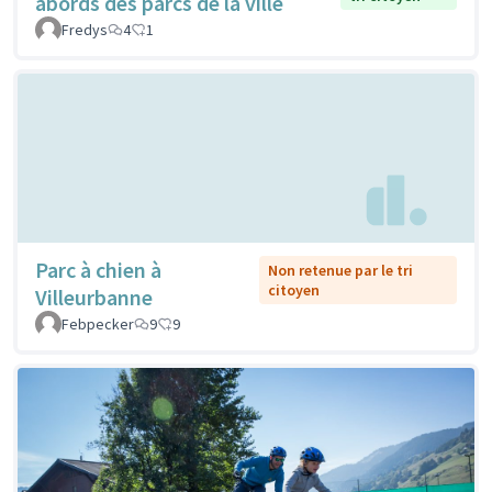
abords des parcs de la ville
Fredys
4
1
Parc à chien à
Non retenue par le tri
citoyen
Villeurbanne
Febpecker
9
9