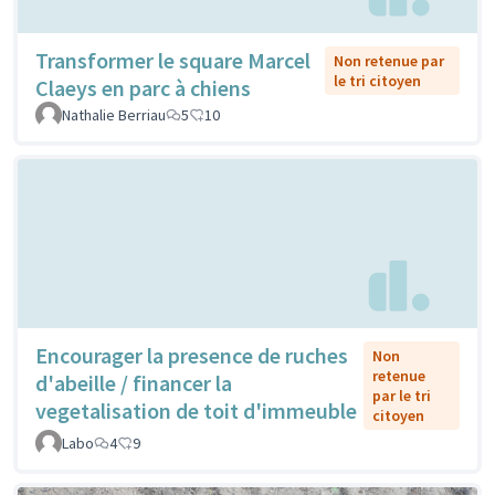
Transformer le square Marcel
Non retenue par
le tri citoyen
Claeys en parc à chiens
Nathalie Berriau
5
10
Encourager la presence de ruches
Non
retenue
d'abeille / financer la
par le tri
vegetalisation de toit d'immeuble
citoyen
Labo
4
9