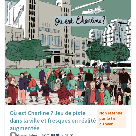
Où est Charline ? Jeu de piste
Non retenue
par le tri
dans la ville et fresques en réalité
citoyen
augmentée
Gwendoline JACQUEMIN
2
0