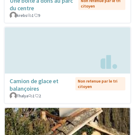
Une boîte à dons au parc
Non retenue par le tri
citoyen
du centre
krebs
1
9
Camion de glace et
Non retenue par le tri
citoyen
balançoires
Thalya
1
2