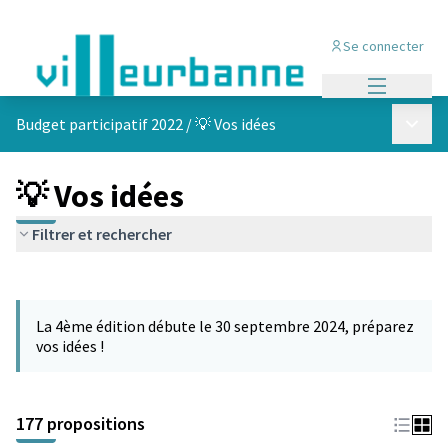
Se connecter
Menu princi
Menu p
Budget participatif 2022
/
💡 Vos idées
💡 Vos idées
Filtrer et rechercher
Passer la carte
Leaflet
|
©
OpenStreetMap
contributors
L'élément suivant est une carte qui présente les éléments de cet
+
La 4ème édition débute le 30 septembre 2024, préparez
−
vos idées !
177 propositions