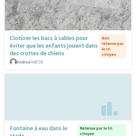
Clotûrer les bacs à sables pour
Non
retenue par
éviter que les enfants jouent dans
le tri
des crottes de chiens
citoyen
Andrea
0
5
Fontaine à eau dans le
Retenue par le tri
citoyen
stade