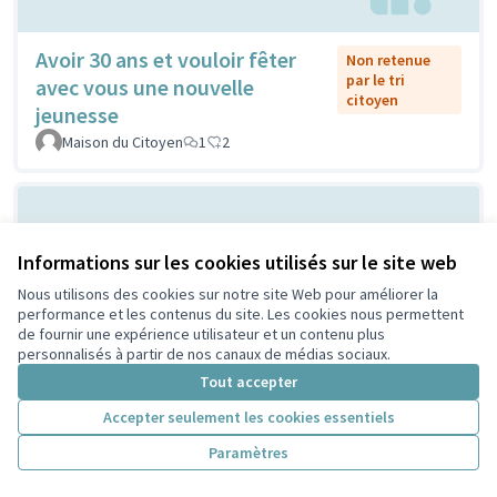
Avoir 30 ans et vouloir fêter
Non retenue
par le tri
avec vous une nouvelle
citoyen
jeunesse
Maison du Citoyen
1
2
Informations sur les cookies utilisés sur le site web
Nous utilisons des cookies sur notre site Web pour améliorer la
performance et les contenus du site. Les cookies nous permettent
de fournir une expérience utilisateur et un contenu plus
personnalisés à partir de nos canaux de médias sociaux.
Vilain grand cône de béton ou
Tout accepter
Non retenue
par le tri
atelier de création et
Accepter seulement les cookies essentiels
citoyen
d'expression ...?
Paramètres
Sylvie Orkisz
2
3