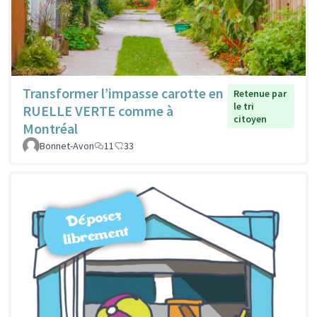
Transformer l’impasse carotte en
Retenue par
le tri
RUELLE VERTE comme à
citoyen
Montréal
Bonnet-Avon
11
33