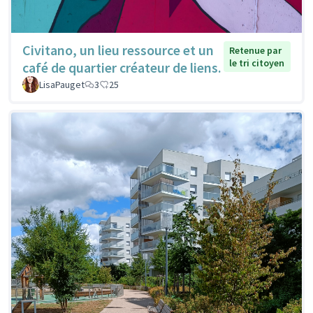
Civitano, un lieu ressource et un
Retenue par
le tri citoyen
café de quartier créateur de liens.
LisaPauget
3
25