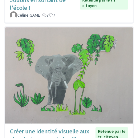
Retenue par le tri
citoyen
l'école !
Celine GAMET
7
7
Créer une identité visuelle aux
Retenue par le
tri citoyen