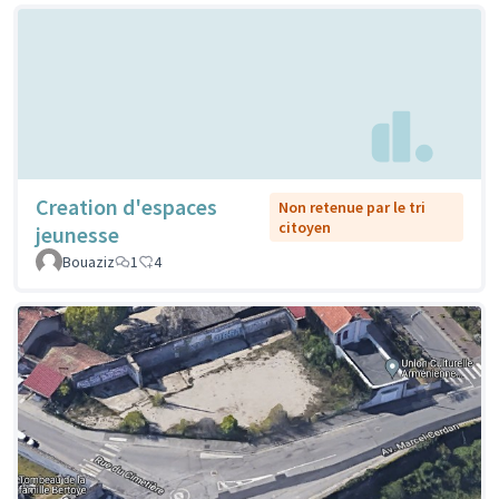
Creation d'espaces
Non retenue par le tri
citoyen
jeunesse
Bouaziz
1
4