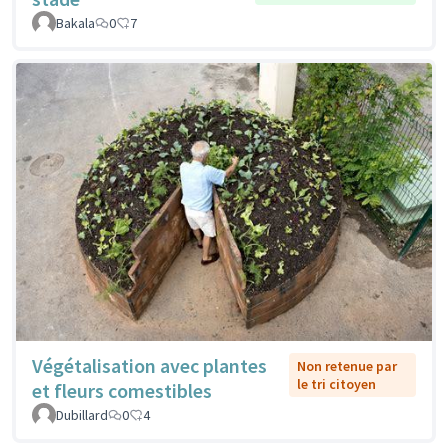
Bakala
0
7
Végétalisation avec plantes
Non retenue par
le tri citoyen
et fleurs comestibles
Dubillard
0
4