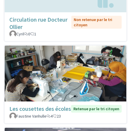
Circulation rue Docteur
Non retenue par le tri
citoyen
Ollier
Cyril
0
1
Les cousettes des écoles
Retenue par le tri citoyen
Faustine Vanhulle
4
23