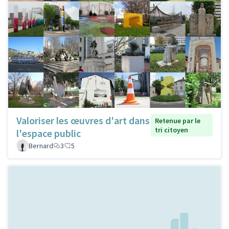
Valoriser les œuvres d'art dans
Retenue par le
tri citoyen
l'espace public
Bernard
3
5