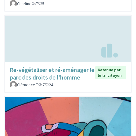
Charline
7
5
Re-végétaliser et ré-aménager le
Retenue par
le tri citoyen
parc des droits de l'homme
Clémence T
7
24