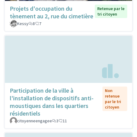
Projets d'occupation du
Retenue par le
tri citoyen
tènement au 2, rue du cimetière
Kessy
8
7
Participation de la ville à
Non
retenue
l'installation de dispositifs anti-
par le tri
moustiques dans les quartiers
citoyen
résidentiels
citoyenneengagee
3
11