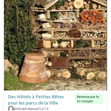
Des Hôtels à Petites Bêtes
Retenue par le
tri citoyen
pour les parcs de la Ville
BATELIER Manuel
2
5