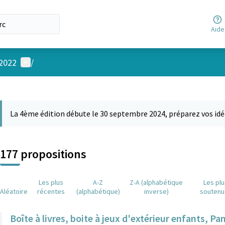
Aide
Menu utilisateur
 2022
/
 la carte
 suivant est une carte qui présente les éléments de cette page comm
La 4ème édition débute le 30 septembre 2024, préparez vos idé
177 propositions
Les plus
A-Z
Z-A (alphabétique
Les pl
Aléatoire
récentes
(alphabétique)
inverse)
soutenu
Boîte à livres, boite à jeux d'extérieur enfants, P