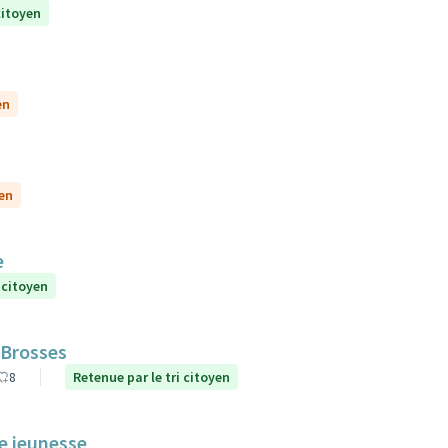
citoyen
en
yen
e
 citoyen
 Brosses
8
Retenue par le tri citoyen
le jeunesse