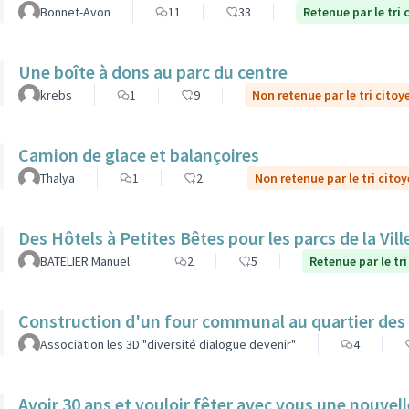
Bonnet-Avon
11
33
Retenue par le tri 
Une boîte à dons au parc du centre
krebs
1
9
Non retenue par le tri citoy
Camion de glace et balançoires
Thalya
1
2
Non retenue par le tri cito
Des Hôtels à Petites Bêtes pour les parcs de la Vill
BATELIER Manuel
2
5
Retenue par le tri
Construction d'un four communal au quartier des
Association les 3D "diversité dialogue devenir"
4
Avoir 30 ans et vouloir fêter avec vous une nouvel