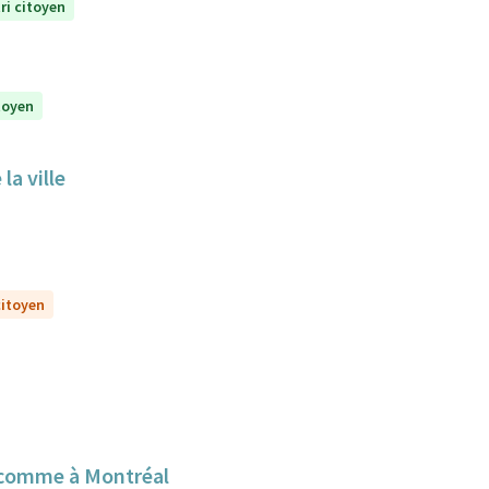
ri citoyen
itoyen
la ville
citoyen
 comme à Montréal