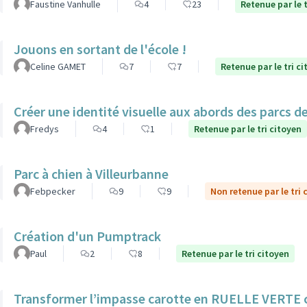
Faustine Vanhulle
4
23
Retenue par le t
Jouons en sortant de l'école !
Celine GAMET
7
7
Retenue par le tri c
Créer une identité visuelle aux abords des parcs de 
Fredys
4
1
Retenue par le tri citoyen
Parc à chien à Villeurbanne
Febpecker
9
9
Non retenue par le tri 
Création d'un Pumptrack
Paul
2
8
Retenue par le tri citoyen
Transformer l’impasse carotte en RUELLE VERTE