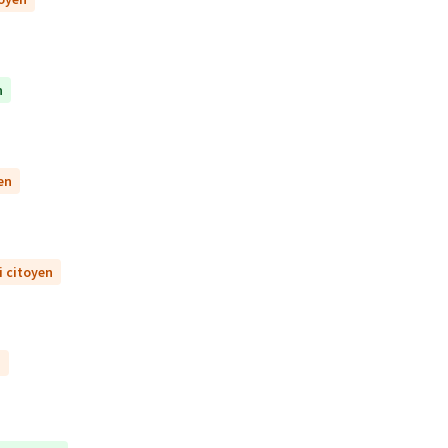
n
en
i citoyen
n