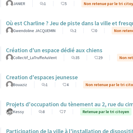
JANIER
1
5
Non retenue par le tri cito
Où est Charline ? Jeu de piste dans la ville et fre
Gwendoline JACQUEMIN
2
0
Non retenu
Création d'un espace dédié aux chiens
Collectif_LaTruffeAuVent
35
29
Non ret
Creation d'espaces jeunesse
Bouaziz
1
4
Non retenue par le tri cit
Projets d'occupation du tènement au 2, rue du ci
Kessy
8
7
Retenue par le tri citoyen
Participation de la ville à l'installation de dispos