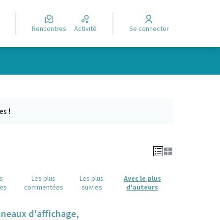
Rencontres
Activité
Se connecter
Leaflet
|
©
OpenStreetMap
contributors
e des points de carte. L'élément peut être utilisé avec un lecteur
es !
us
Les plus
Les plus
Avec le plus
es
commentées
suivies
d'auteurs
anneaux d'affichage,