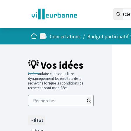
Accueil
Menu principal
/
Concertations
/
Budget participatif
Passer
L'élément
+
−
💡 Vos idées
Le formulaire ci-dessous filtre
dynamiquement les résultats de la
recherche lorsque les conditions de
recherche sont modifiées.
État