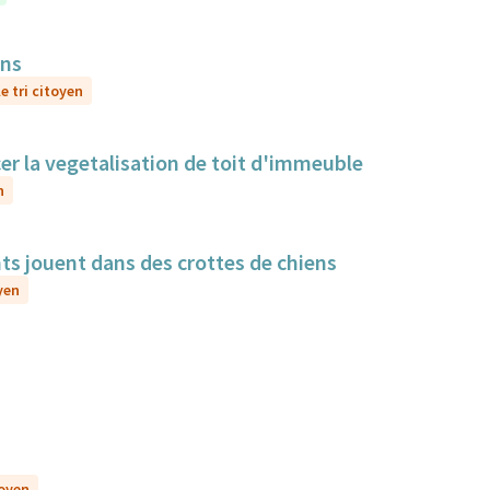
ens
e tri citoyen
cer la vegetalisation de toit d'immeuble
n
nts jouent dans des crottes de chiens
yen
toyen