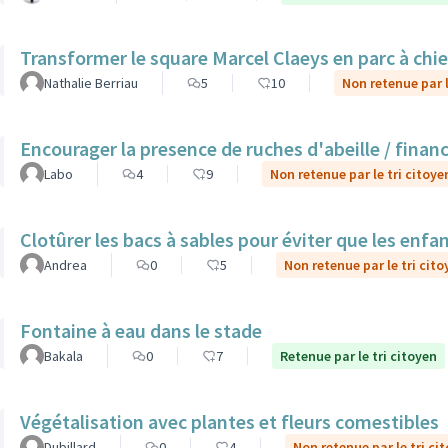
Transformer le square Marcel Claeys en parc à chi
Nathalie Berriau
5
10
Non retenue par l
Encourager la presence de ruches d'abeille / finan
Labo
4
9
Non retenue par le tri citoye
Clotûrer les bacs à sables pour éviter que les enfa
Andrea
0
5
Non retenue par le tri cito
Fontaine à eau dans le stade
Bakala
0
7
Retenue par le tri citoyen
Végétalisation avec plantes et fleurs comestibles
Dubillard
0
4
Non retenue par le tri ci