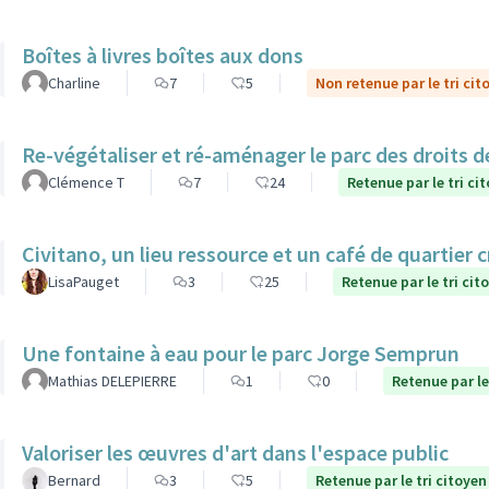
Boîtes à livres boîtes aux dons
Charline
7
5
Non retenue par le tri cit
Re-végétaliser et ré-aménager le parc des droits 
Clémence T
7
24
Retenue par le tri ci
Civitano, un lieu ressource et un café de quartier c
LisaPauget
3
25
Retenue par le tri cit
Une fontaine à eau pour le parc Jorge Semprun
Mathias DELEPIERRE
1
0
Retenue par le
Valoriser les œuvres d'art dans l'espace public
Bernard
3
5
Retenue par le tri citoyen