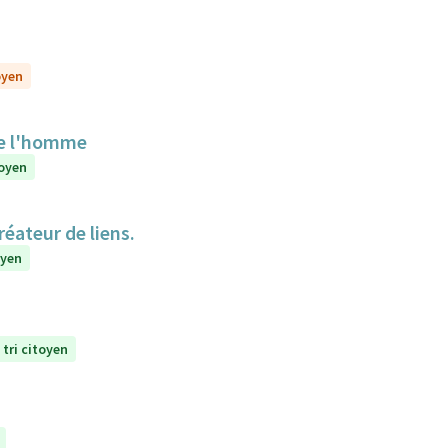
oyen
de l'homme
toyen
réateur de liens.
oyen
 tri citoyen