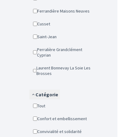
Ferrandière Maisons Neuves
Cusset
Saint-Jean
Perralière Grandclément
Cyprian
Laurent Bonnevay La Soie Les
Brosses
Catégorie
Tout
Confort et embellissement
Convivialité et solidarité