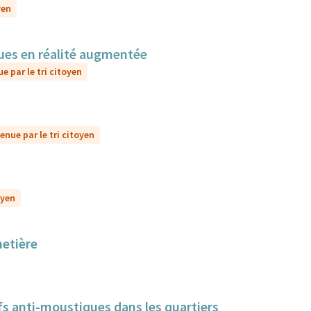
yen
sques en réalité augmentée
e par le tri citoyen
enue par le tri citoyen
oyen
metière
itifs anti-moustiques dans les quartiers