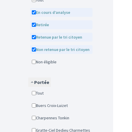
Tout
En cours d’analyse
Retirée
Retenue par le tri citoyen
Non retenue par le tri citoyen
Non éligible
Portée
Tout
Buers Croix-Luizet
Charpennes Tonkin
Gratte-Ciel Dedieu Charmettes