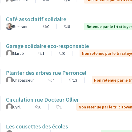
Café associatif solidaire
Bertrand
0
6
Retenue par le tri citoye
Garage solidaire eco-responsable
Marcé
1
0
Non retenue par le tri citoy
Planter des arbres rue Perroncel
Chabasseur
4
13
Non retenue par le tr
Circulation rue Docteur Ollier
Cyril
0
1
Non retenue par le tri citoye
Les cousettes des écoles