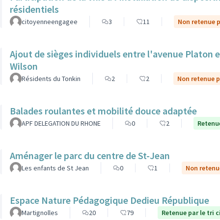
résidentiels
citoyenneengagee
3
11
Non retenue pa
Ajout de sièges individuels entre l'avenue Platon et
Wilson
Résidents du Tonkin
2
2
Non retenue pa
Balades roulantes et mobilité douce adaptée
APF DELEGATION DU RHONE
0
2
Retenue
Aménager le parc du centre de St-Jean
Les enfants de St Jean
0
1
Non retenue
Espace Nature Pédagogique Dedieu République
Martignolles
20
79
Retenue par le tri 