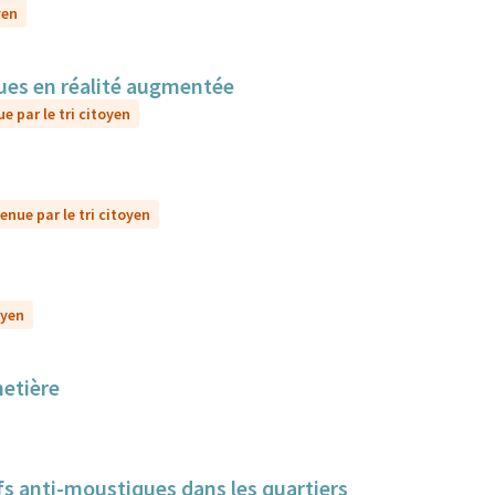
yen
sques en réalité augmentée
e par le tri citoyen
enue par le tri citoyen
oyen
metière
itifs anti-moustiques dans les quartiers