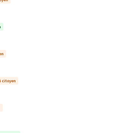
n
en
i citoyen
n