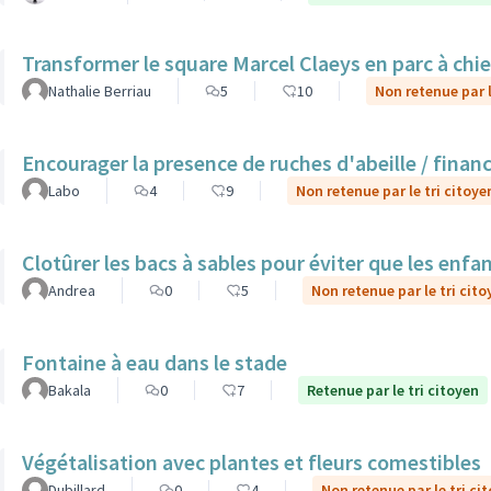
Transformer le square Marcel Claeys en parc à chi
Nathalie Berriau
5
10
Non retenue par l
Encourager la presence de ruches d'abeille / finan
Labo
4
9
Non retenue par le tri citoye
Clotûrer les bacs à sables pour éviter que les enfa
Andrea
0
5
Non retenue par le tri cito
Fontaine à eau dans le stade
Bakala
0
7
Retenue par le tri citoyen
Végétalisation avec plantes et fleurs comestibles
Dubillard
0
4
Non retenue par le tri ci