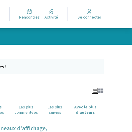
Rencontres
Activité
Se connecter
Leaflet
|
©
OpenStreetMap
contributors
e des points de carte. L'élément peut être utilisé avec un lecteur
es !
us
Les plus
Les plus
Avec le plus
es
commentées
suivies
d'auteurs
anneaux d'affichage,