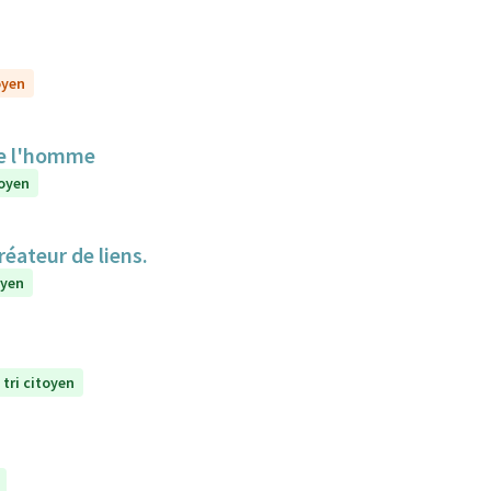
oyen
de l'homme
toyen
réateur de liens.
oyen
 tri citoyen