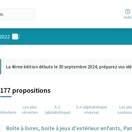
Aide
Menu utilisateur
 2022
/
 la carte
 suivant est une carte qui présente les éléments de cette page comm
La 4ème édition débute le 30 septembre 2024, préparez vos idé
177 propositions
Les plus
A-Z
Z-A (alphabétique
Les pl
Aléatoire
récentes
(alphabétique)
inverse)
soutenu
Boîte à livres, boite à jeux d'extérieur enfants, P