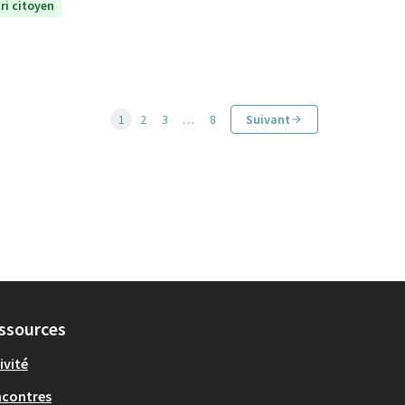
ri citoyen
1
2
3
…
8
Suivant
ssources
ivité
ncontres