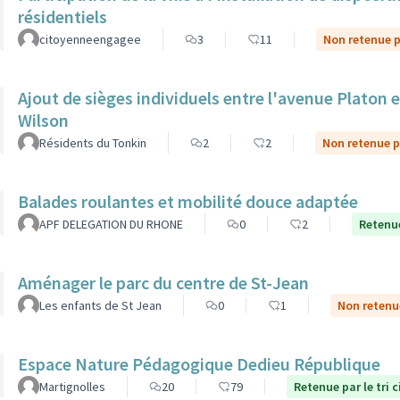
résidentiels
citoyenneengagee
3
11
Non retenue pa
Ajout de sièges individuels entre l'avenue Platon et
Wilson
Résidents du Tonkin
2
2
Non retenue pa
Balades roulantes et mobilité douce adaptée
APF DELEGATION DU RHONE
0
2
Retenue
Aménager le parc du centre de St-Jean
Les enfants de St Jean
0
1
Non retenue
Espace Nature Pédagogique Dedieu République
Martignolles
20
79
Retenue par le tri 