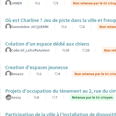
JANIER
1
5
Non retenue par le tri cito
Où est Charline ? Jeu de piste dans la ville et fre
Gwendoline JACQUEMIN
2
0
Non retenu
Création d'un espace dédié aux chiens
Collectif_LaTruffeAuVent
35
29
Non ret
Creation d'espaces jeunesse
Bouaziz
1
4
Non retenue par le tri cit
Projets d'occupation du tènement au 2, rue du ci
Kessy
8
7
Retenue par le tri citoyen
Participation de la ville à l'installation de dispos