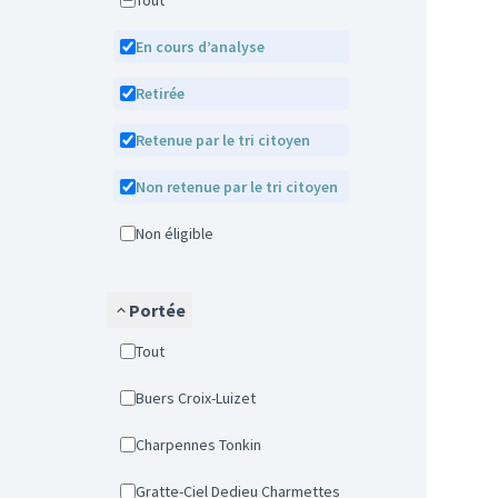
Tout
En cours d’analyse
Retirée
Retenue par le tri citoyen
Non retenue par le tri citoyen
Non éligible
Portée
Tout
Buers Croix-Luizet
Charpennes Tonkin
Gratte-Ciel Dedieu Charmettes