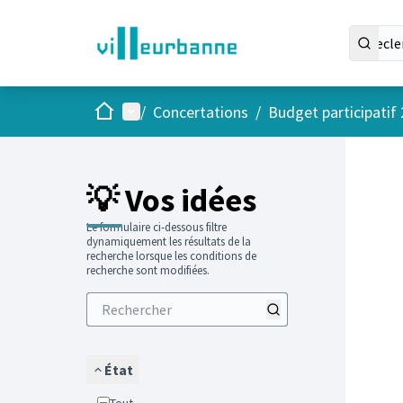
Accueil
Menu principal
/
Concertations
/
Budget participatif
Passer
L'élément
+
−
💡 Vos idées
Le formulaire ci-dessous filtre
dynamiquement les résultats de la
recherche lorsque les conditions de
recherche sont modifiées.
État