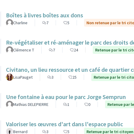
Boîtes à livres boîtes aux dons
Charline
7
5
Non retenue par le tri cit
Re-végétaliser et ré-aménager le parc des droits 
Clémence T
7
24
Retenue par le tri ci
Civitano, un lieu ressource et un café de quartier c
LisaPauget
3
25
Retenue par le tri cit
Une fontaine à eau pour le parc Jorge Semprun
Mathias DELEPIERRE
1
0
Retenue par le
Valoriser les œuvres d'art dans l'espace public
Bernard
3
5
Retenue par le tri citoyen