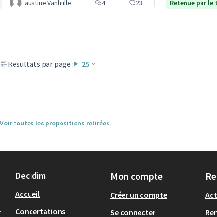
Faustine Vanhulle
4
23
Retenue par le t
Résultats par page :
25
Voir toutes les propositions retirées
Decidim
Mon compte
Re
Accueil
Créer un compte
Act
.
Concertations
Se connecter
Re