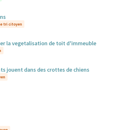
ens
e tri citoyen
cer la vegetalisation de toit d'immeuble
n
nts jouent dans des crottes de chiens
yen
toyen