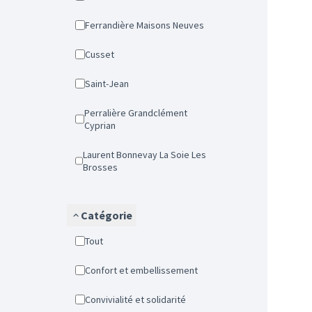
Ferrandière Maisons Neuves
Cusset
Saint-Jean
Perralière Grandclément
Cyprian
Laurent Bonnevay La Soie Les
Brosses
Catégorie
Tout
Confort et embellissement
Convivialité et solidarité