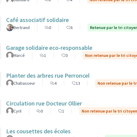
Café associatif solidaire
Bertrand
0
6
Retenue par le tri citoye
Garage solidaire eco-responsable
Marcé
1
0
Non retenue par le tri citoy
Planter des arbres rue Perroncel
Chabasseur
4
13
Non retenue par le tr
Circulation rue Docteur Ollier
Cyril
0
1
Non retenue par le tri citoye
Les cousettes des écoles