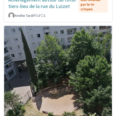
par le tri
tiers-lieu de la rue du Luizet
citoyen
Amélie Tardif
3
1