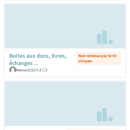
Boites aux dons, livres,
Non retenue par le tri
citoyen
échanges ...
Nanou3232
2
3