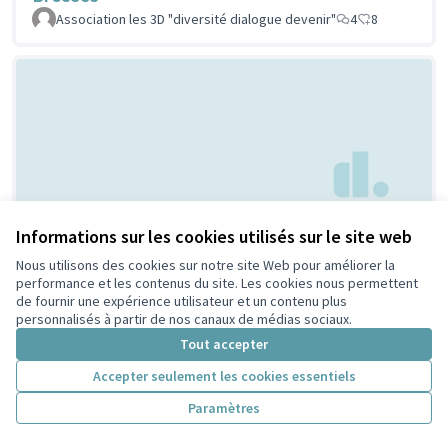
Association les 3D "diversité dialogue devenir"
4
8
Creation d'espaces
Informations sur les cookies utilisés sur le site web
Non retenue par le tri
citoyen
jeunesse
Nous utilisons des cookies sur notre site Web pour améliorer la
performance et les contenus du site. Les cookies nous permettent
Bouaziz
1
4
de fournir une expérience utilisateur et un contenu plus
personnalisés à partir de nos canaux de médias sociaux.
Tout accepter
Accepter seulement les cookies essentiels
Paramètres