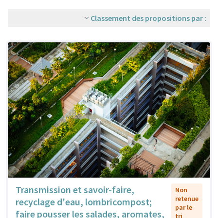
Classement des propositions par :
Transmission et savoir-faire,
Non
retenue
recyclage d'eau, lombricompost;
par le
faire pousser les salades, aromates,
tri