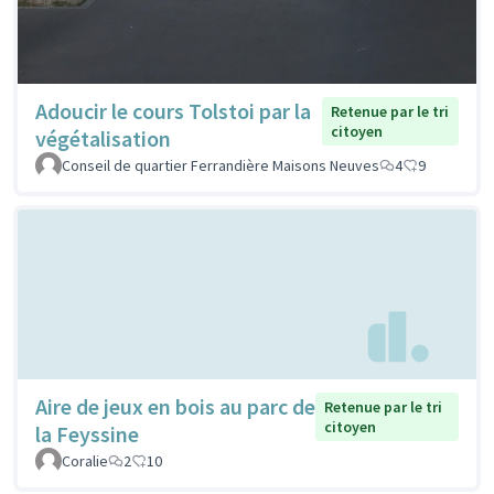
Adoucir le cours Tolstoi par la
Retenue par le tri
citoyen
végétalisation
Conseil de quartier Ferrandière Maisons Neuves
4
9
Aire de jeux en bois au parc de
Retenue par le tri
citoyen
la Feyssine
Coralie
2
10