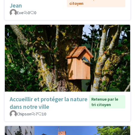
citoyen
Jean
Eve
0
0
Accueillir et protéger la nature
Retenue par le
tri citoyen
dans notre ville
Chipson
7
10