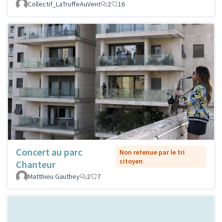
Collectif_LaTruffeAuVent
2
16
Concert au parc
Non retenue par le tri
citoyen
Chanteur
Matthieu Gauthey
2
7