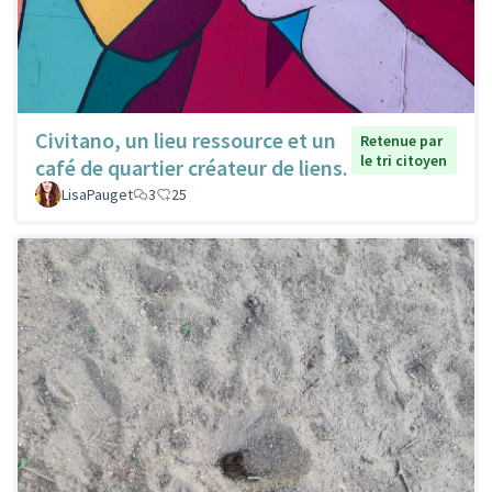
Civitano, un lieu ressource et un
Retenue par
le tri citoyen
café de quartier créateur de liens.
LisaPauget
3
25