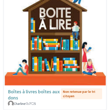
Boîtes à livres boîtes aux
Non retenue par le tri
citoyen
dons
Charline
7
5