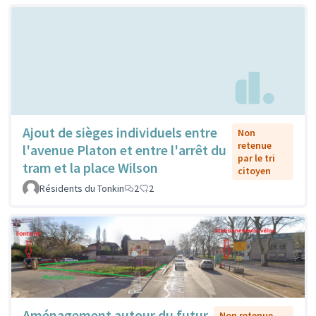
Ajout de sièges individuels entre
Non
retenue
l'avenue Platon et entre l'arrêt du
par le tri
tram et la place Wilson
citoyen
Résidents du Tonkin
2
2
Aménagement autour du futur
Non retenue