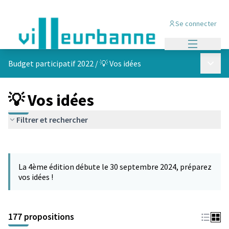
Se connecter
Menu princi
Menu p
Budget participatif 2022
/
💡 Vos idées
💡 Vos idées
Filtrer et rechercher
Passer la carte
Leaflet
|
©
OpenStreetMap
contributors
L'élément suivant est une carte qui présente les éléments de cet
+
La 4ème édition débute le 30 septembre 2024, préparez
−
vos idées !
177 propositions