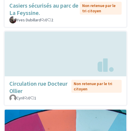
Casiers sécurisés au parc de
Non retenue par le
tri citoyen
La Feyssine.
Yves Dubillard
0
2
Circulation rue Docteur
Non retenue par le tri
citoyen
Ollier
Cyril
0
1