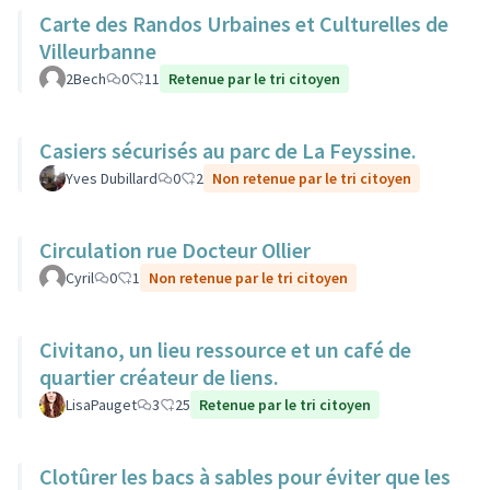
Carte des Randos Urbaines et Culturelles de
Villeurbanne
2Bech
0
11
Retenue par le tri citoyen
Casiers sécurisés au parc de La Feyssine.
Yves Dubillard
0
2
Non retenue par le tri citoyen
Circulation rue Docteur Ollier
Cyril
0
1
Non retenue par le tri citoyen
Civitano, un lieu ressource et un café de
quartier créateur de liens.
LisaPauget
3
25
Retenue par le tri citoyen
Clotûrer les bacs à sables pour éviter que les