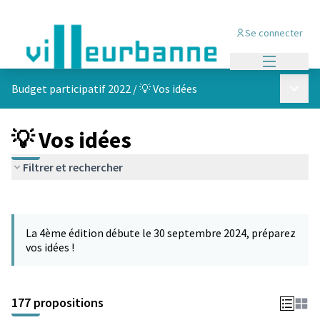
Se connecter
Menu princi
Menu p
Budget participatif 2022
/
💡 Vos idées
💡 Vos idées
Filtrer et rechercher
Passer la carte
Leaflet
|
©
OpenStreetMap
contributors
L'élément suivant est une carte qui présente les éléments de cet
+
La 4ème édition débute le 30 septembre 2024, préparez
−
vos idées !
177 propositions