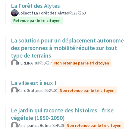
La Forêt des Alytes
Collectif La Forêt des Alytes
23
63
Retenue par le tri citoyen
La solution pour un déplacement autonome
des personnes à mobilité réduite sur tout
type de terrains
PEREIRA Rui
0
7
Non retenue par le tri citoyen
La ville est à eux !
CaroGratteciel
2
0
Non retenue par le tri citoyen
Le jardin qui raconte des histoires - frise
végétale (1850-2050)
Ainsi parlait Botma
4
9
Non retenue par le tri citoyen