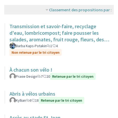
Classement des propositions par :
Transmission et savoir-faire, recyclage
d'eau, lombricompost; faire pousser les
salades, aromates, fruit rouge, fleurs, des
surfaces sur des toits.
Barba Kaps-Potakin
1
4
Non retenue par le tri citoyen
À chacun son vélo !
Praxie Design
7
20
Retenue par le tri citoyen
Abris à vélos urbains
Kyllian
6
18
Retenue par le tri citoyen
Accès au stade St-Jean