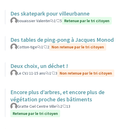
Des skatepark pour villeurbanne
bouaissier Valentin
1
5
Retenue par le tri citoyen
Des tables de ping-pong à Jacques Monod
Cotton-tige
1
2
Non retenue par le tri citoyen
Deux choix, un déchet !
Le CVJ 11-15 ans
1
3
Non retenue par le tri citoyen
Encore plus d’arbres, et encore plus de
végétation proche des bâtiments
Gratte Ciel Centre Ville
2
13
Retenue par le tri citoyen