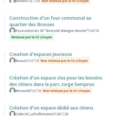
Bornéo
1
10
Non retenue par le tri citoyen
Construction d'un four communal au
quartier des Brosses
Association les 3D "diversité dialogue devenir"
4
8
Retenue par le tri citoyen
Creation d'espaces jeunesse
Bouaziz
1
4
Non retenue par le tri citoyen
Création d'un espace clos pour les besoins
des chiens dans le parc Jorge Semprun
Bernardd
2
0
Non retenue par le tri citoyen
Création d'un espace dédié aux chiens
Collectif_LaTruffeAuVent
35
29