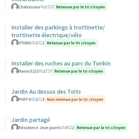
Chabasseur
1
7
Retenue par le tri citoyen
Installer des parkings à trottinette/
trottinette électrique/vélo
VTAING
2
2
Retenue par le tri citoyen
Installer des ruches au parc du Tonkin
Nanou3232
2
7
Retenue par le tri citoyen
Jardin Au dessus des Toits
PART K
2
4
Non retenue par le tri citoyen
Jardin partagé
Résidence Jean-jaurès
3
2
Retenue par le tri citoyen