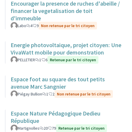
Encourager la presence de ruches d'abeille /
financer la vegetalisation de toit
d'immeuble
Labo
4
9
Non retenue par le tri citoyen
Energie photovoltaique, projet citoyen: Une
VivaWatt mobile pour demonstration
PELLETIER
1
6
Retenue par le tri citoyen
Espace foot au square des tout petits
avenue Marc Sangnier
Piégay Bullion
1
2
Non retenue par le tri citoyen
Espace Nature Pédagogique Dedieu
République
Martignolles
20
79
Retenue par le tri citoyen