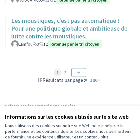
NOUGAT4069
1
1
Retenue par le tri citoyen
Les moustiques, c’est pas automatique !
Pour une politique globale et ambitieuse de
lutte contre les moustiques.
Lamfou
3
12
Retenue par le tri citoyen
1
2
Résultats par page :
100
Voir toutes les propositions retirées
Informations sur les cookies utilisés sur le site web
Nous utilisons des cookies sur notre site Web pour améliorer la
Conditions d'utilisation
performance et les contenus du site. Les cookies nous permettent
Paramètres des cookies
de fournir une expérience utilisateur et un contenu plus
Participez Villeurbanne sur X
Participez Villeurbanne sur Facebook
Participez Villeurbanne sur Instagram
Participez Villeurbanne sur YouTube