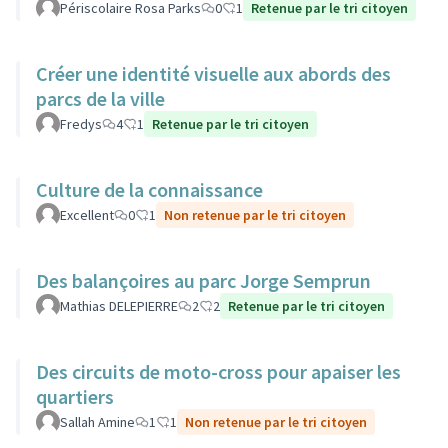
Périscolaire Rosa Parks
0
1
Retenue par le tri citoyen
Créer une identité visuelle aux abords des
parcs de la ville
Fredys
4
1
Retenue par le tri citoyen
Culture de la connaissance
Excellent
0
1
Non retenue par le tri citoyen
Des balançoires au parc Jorge Semprun
Mathias DELEPIERRE
2
2
Retenue par le tri citoyen
Des circuits de moto-cross pour apaiser les
quartiers
Sallah Amine
1
1
Non retenue par le tri citoyen