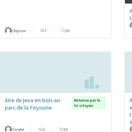
Chipson
7
10
Aire de jeux en bois au
Retenue par le
tri citoyen
parc de la Feyssine
l
Coralie
2
10