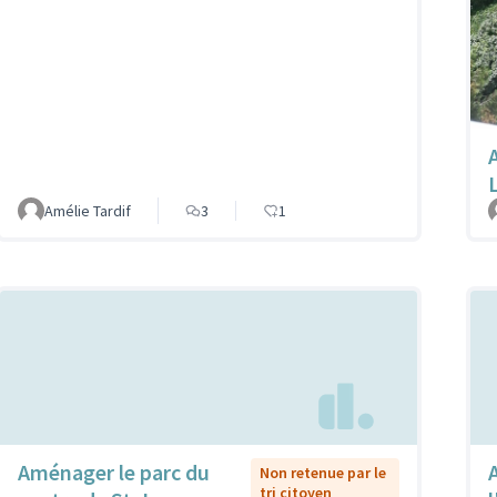
Amélie Tardif
3
1
Aménager le parc du
Non retenue par le
tri citoyen