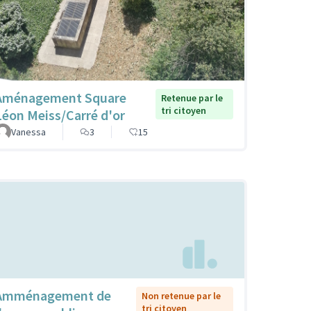
Aménagement Square
Retenue par le
tri citoyen
Léon Meiss/Carré d'or
Vanessa
3
15
Amménagement de
Non retenue par le
tri citoyen