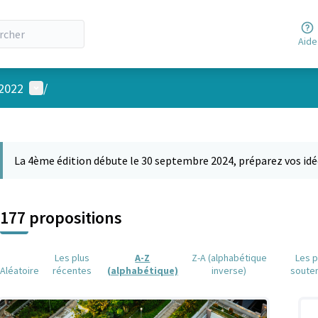
Aide
Menu utilisateur
 2022
/
 la carte
 suivant est une carte qui présente les éléments de cette page comm
La 4ème édition débute le 30 septembre 2024, préparez vos idé
177 propositions
Les plus
A-Z
Z-A (alphabétique
Les p
Aléatoire
récentes
(alphabétique)
inverse)
soute