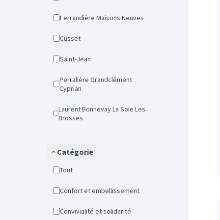
Ferrandière Maisons Neuves
Cusset
Saint-Jean
Perralière Grandclément
Cyprian
Laurent Bonnevay La Soie Les
Brosses
Catégorie
Tout
Confort et embellissement
Convivialité et solidarité