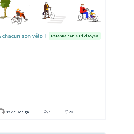
À chacun son vélo !
Retenue par le tri citoyen
Praxie Design
7
20