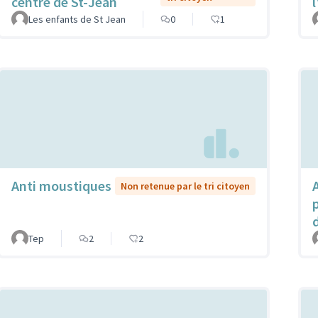
centre de St-Jean
Les enfants de St Jean
0
1
Anti moustiques
Non retenue par le tri citoyen
Tep
2
2