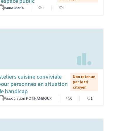
l'espace public
Anne Marie
3
1
Ateliers cuisine conviviale
Non retenue
par le tri
pour personnes en situation
citoyen
de handicap
Association POTINAMBOUR
0
1