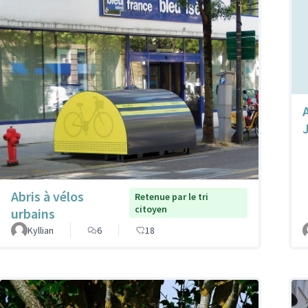
Abris à vélos
Retenue par le tri
citoyen
urbains
Kyllian
6
18