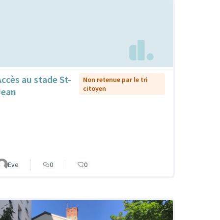
Accès au stade St-
Non retenue par le tri
citoyen
Jean
Eve
0
0