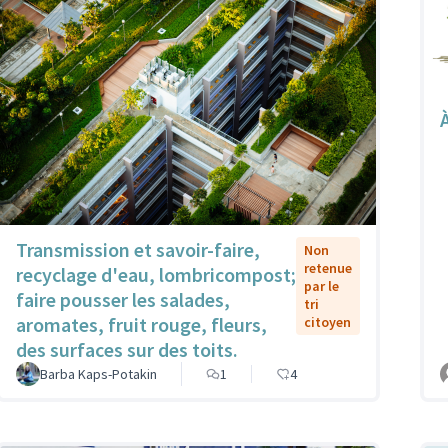
Transmission et savoir-faire,
Non
retenue
recyclage d'eau, lombricompost;
par le
faire pousser les salades,
tri
aromates, fruit rouge, fleurs,
citoyen
des surfaces sur des toits.
Barba Kaps-Potakin
1
4