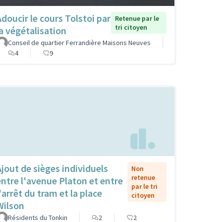
Adoucir le cours Tolstoi par
Retenue par le
tri citoyen
la végétalisation
Conseil de quartier Ferrandière Maisons Neuves
4
9
Ajout de sièges individuels
Non
retenue
entre l'avenue Platon et entre
par le tri
'arrêt du tram et la place
citoyen
Wilson
Résidents du Tonkin
2
2