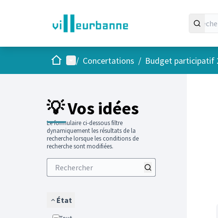
Accueil
Menu principal
/
Concertations
/
Budget participatif
Passer
L'élément
+
−
💡 Vos idées
Le formulaire ci-dessous filtre
dynamiquement les résultats de la
recherche lorsque les conditions de
recherche sont modifiées.
État