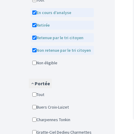
Tout
En cours d’analyse
Retirée
Retenue par le tri citoyen
Non retenue par le tri citoyen
Non éligible
Portée
Tout
Buers Croix-Luizet
Charpennes Tonkin
Gratte-Ciel Dedieu Charmettes