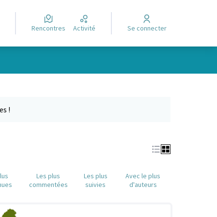
Rencontres
Activité
Se connecter
Leaflet
|
©
OpenStreetMap
contributors
e des points de carte. L'élément peut être utilisé avec un lecteur
es !
lus
Les plus
Les plus
Avec le plus
nues
commentées
suivies
d'auteurs