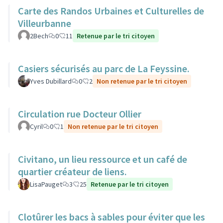
Carte des Randos Urbaines et Culturelles de
Villeurbanne
2Bech
0
11
Retenue par le tri citoyen
Casiers sécurisés au parc de La Feyssine.
Yves Dubillard
0
2
Non retenue par le tri citoyen
Circulation rue Docteur Ollier
Cyril
0
1
Non retenue par le tri citoyen
Civitano, un lieu ressource et un café de
quartier créateur de liens.
LisaPauget
3
25
Retenue par le tri citoyen
Clotûrer les bacs à sables pour éviter que les