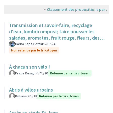
Classement des propositions par :
Transmission et savoir-faire, recyclage
d'eau, lombricompost; faire pousser les
salades, aromates, fruit rouge, fleurs, des
surfaces sur des toits.
Barba Kaps-Potakin
1
4
Non retenue par le tri citoyen
À chacun son vélo !
Praxie Design
7
20
Retenue par le tri citoyen
Abris à vélos urbains
Kyllian
6
18
Retenue par le tri citoyen
Accès au stade St-Jean