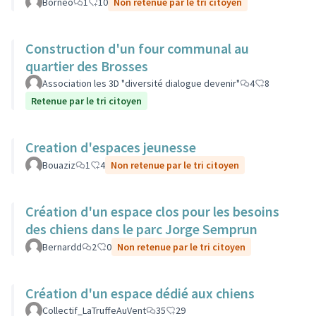
Bornéo
1
10
Non retenue par le tri citoyen
Construction d'un four communal au
quartier des Brosses
Association les 3D "diversité dialogue devenir"
4
8
Retenue par le tri citoyen
Creation d'espaces jeunesse
Bouaziz
1
4
Non retenue par le tri citoyen
Création d'un espace clos pour les besoins
des chiens dans le parc Jorge Semprun
Bernardd
2
0
Non retenue par le tri citoyen
Création d'un espace dédié aux chiens
Collectif_LaTruffeAuVent
35
29