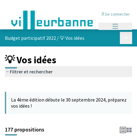
Se connecter
Menu princi
Menu p
Budget participatif 2022
/
💡 Vos idées
💡 Vos idées
Filtrer et rechercher
Passer la carte
Leaflet
|
©
OpenStreetMap
contributors
L'élément suivant est une carte qui présente les éléments de cet
+
La 4ème édition débute le 30 septembre 2024, préparez
−
vos idées !
177 propositions