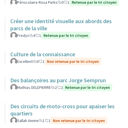
Périscolaire Rosa Parks
0
1
Retenue par le tri citoyen
Créer une identité visuelle aux abords des
parcs de la ville
Fredys
4
1
Retenue par le tri citoyen
Culture de la connaissance
Excellent
0
1
Non retenue par le tri citoyen
Des balançoires au parc Jorge Semprun
Mathias DELEPIERRE
2
2
Retenue par le tri citoyen
Des circuits de moto-cross pour apaiser les
quartiers
Sallah Amine
1
1
Non retenue par le tri citoyen