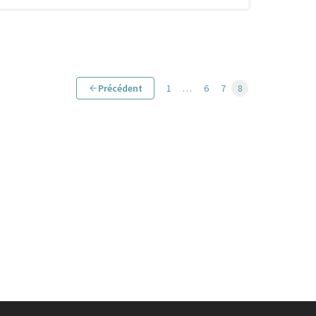
Précédent
1
…
6
7
8