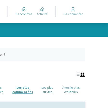
Rencontres
Activité
Se connecter
Leaflet
|
©
OpenStreetMap
contributors
e des points de carte. L'élément peut être utilisé avec un lecteur
es !
us
Les plus
Les plus
Avec le plus
ues
commentées
suivies
d'auteurs