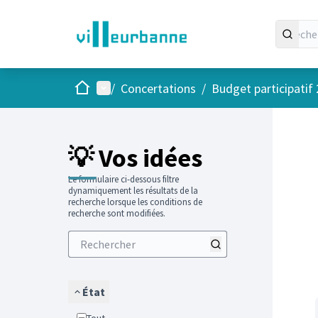
Accueil
Menu principal
/
Concertations
/
Budget participatif
Passer
L'élément
+
−
💡 Vos idées
Le formulaire ci-dessous filtre
dynamiquement les résultats de la
recherche lorsque les conditions de
recherche sont modifiées.
État