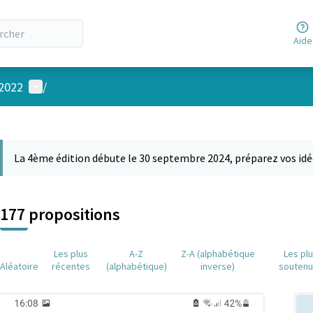
Aide
Menu utilisateur
 2022
/
 la carte
 suivant est une carte qui présente les éléments de cette page comm
La 4ème édition débute le 30 septembre 2024, préparez vos idé
177 propositions
Les plus
A-Z
Z-A (alphabétique
Les pl
Aléatoire
récentes
(alphabétique)
inverse)
souten