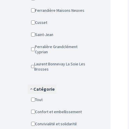
Ferrandière Maisons Neuves
Cusset
Saint-Jean
Perralière Grandclément
Cyprian
Laurent Bonnevay La Soie Les
Brosses
Catégorie
Tout
Confort et embellissement
Convivialité et solidarité