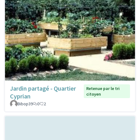
Jardin partagé - Quartier
Retenue par le tri
citoyen
Cyprian
Bibop39
0
2