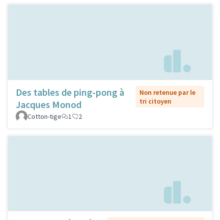
Des tables de ping-pong à
Non retenue par le
tri citoyen
Jacques Monod
Cotton-tige
1
2