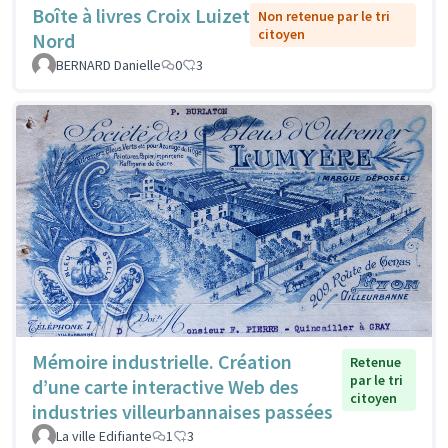
Boîte à livres Croix Luizet
Non retenue par le tri
citoyen
Nord
BERNARD Danielle
0
3
Mémoire industrielle. Création
Retenue
par le tri
d’une carte interactive Web des
citoyen
industries villeurbannaises passées
La ville Edifiante
1
3