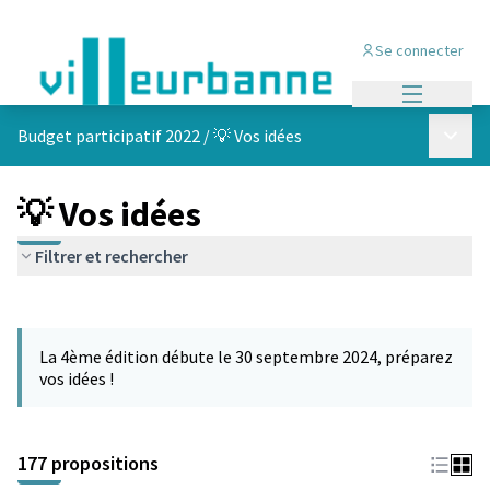
Se connecter
Menu princi
Menu p
Budget participatif 2022
/
💡 Vos idées
💡 Vos idées
Filtrer et rechercher
Passer la carte
Leaflet
|
©
OpenStreetMap
contributors
L'élément suivant est une carte qui présente les éléments de cet
+
La 4ème édition débute le 30 septembre 2024, préparez
−
vos idées !
177 propositions