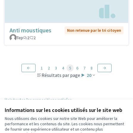
Anti moustiques
Non retenue par le tri citoyen
Tep
2
2
1
2
3
4
5
6
7
8
Résultats par page :
20
Voir toutes les propositions retirées
Informations sur les cookies utilisés sur le site web
Nous utilisons des cookies sur notre site Web pour améliorer la
Conditions d'utilisation
performance et les contenus du site. Les cookies nous permettent
Paramètres des cookies
de fournir une expérience utilisateur et un contenu plus
Participez Villeurbanne sur X
Participez Villeurbanne sur Facebook
Participez Villeurbanne sur Instagram
Participez Villeurbanne sur YouTube