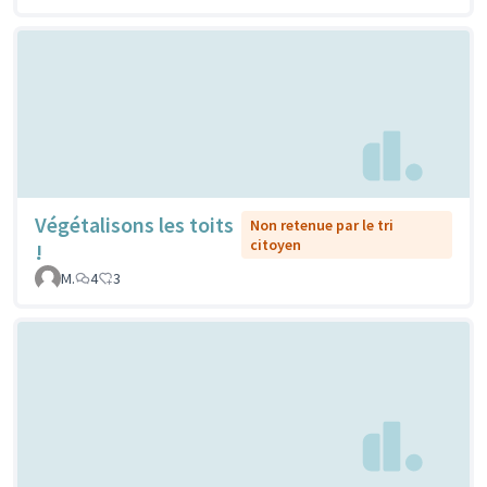
Végétalisons les toits
Non retenue par le tri
citoyen
!
M.
4
3