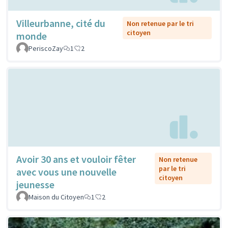
Villeurbanne, cité du
Non retenue par le tri
citoyen
monde
PeriscoZay
1
2
Avoir 30 ans et vouloir fêter
Non retenue
par le tri
avec vous une nouvelle
citoyen
jeunesse
Maison du Citoyen
1
2