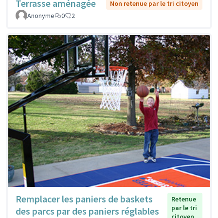
Terrasse aménagée
Non retenue par le tri citoyen
Anonyme
0
2
Remplacer les paniers de baskets
Retenue
par le tri
des parcs par des paniers réglables
citoyen