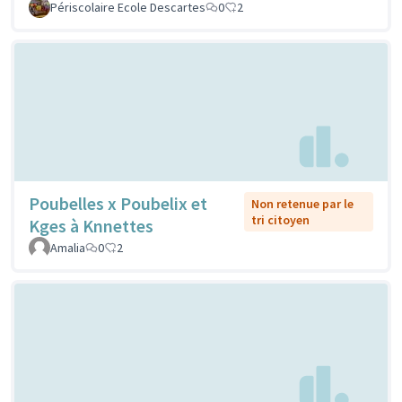
Périscolaire Ecole Descartes
0
2
Poubelles x Poubelix et
Non retenue par le
tri citoyen
Kges à Knnettes
Amalia
0
2