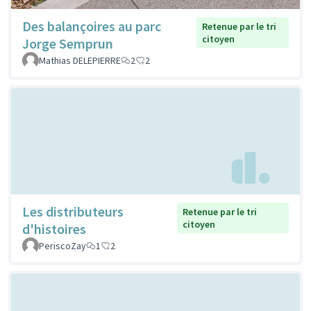
Des balançoires au parc
Retenue par le tri
citoyen
Jorge Semprun
Mathias DELEPIERRE
2
2
Les distributeurs
Retenue par le tri
citoyen
d'histoires
PeriscoZay
1
2