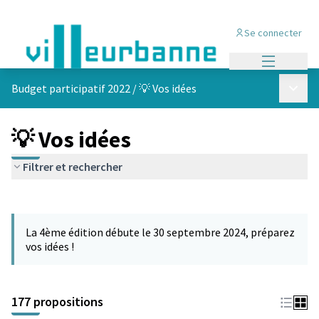
Se connecter
Menu princi
Menu p
Budget participatif 2022
/
💡 Vos idées
💡 Vos idées
Filtrer et rechercher
Passer la carte
Leaflet
|
©
OpenStreetMap
contributors
L'élément suivant est une carte qui présente les éléments de cet
+
La 4ème édition débute le 30 septembre 2024, préparez
−
vos idées !
177 propositions