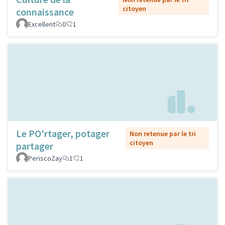
citoyen
connaissance
Excellent
0
1
Le PO'rtager, potager
Non retenue par le tri
citoyen
partager
PeriscoZay
1
1