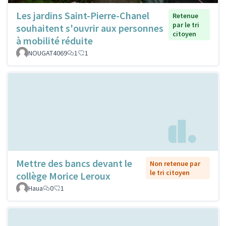
Les jardins Saint-Pierre-Chanel
Retenue
par le tri
souhaitent s'ouvrir aux personnes
citoyen
à mobilité réduite
NOUGAT4069
1
1
Mettre des bancs devant le
Non retenue par
le tri citoyen
collège Morice Leroux
Haua
0
1