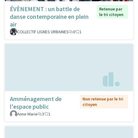
ÉVÈNEMENT : un battle de
Retenue par
le tri citoyen
danse contemporaine en plein
air
COLLECTIF LIGNES URBAINES
0
1
Amménagement de
Non retenue par le tri
citoyen
l'espace public
Anne Marie
3
1