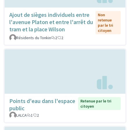
Ajout de sièges individuels entre
Non
retenue
l'avenue Platon et entre l'arrêt du
par le tri
tram et la place Wilson
citoyen
Résidents du Tonkin
2
2
Points d'eau dans l'espace
Retenue par le tri
citoyen
public
LALCA
1
2