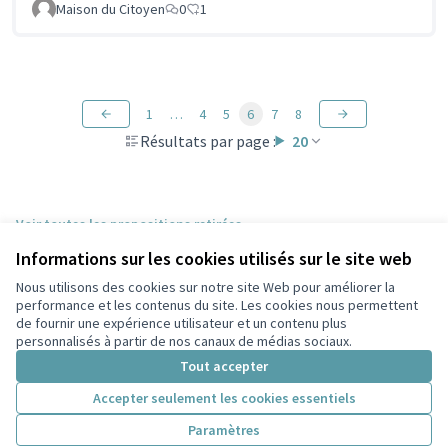
Maison du Citoyen
0
1
1
…
4
5
6
7
8
Résultats par page :
20
Voir toutes les propositions retirées
Informations sur les cookies utilisés sur le site web
Nous utilisons des cookies sur notre site Web pour améliorer la
Conditions d'utilisation
performance et les contenus du site. Les cookies nous permettent
Paramètres des cookies
de fournir une expérience utilisateur et un contenu plus
Participez Villeurbanne sur X
Participez Villeurbanne sur Facebook
Participez Villeurbanne sur Instagram
Participez Villeurbanne sur YouTube
personnalisés à partir de nos canaux de médias sociaux.
(Lien externe)
(Lien externe)
(Lien externe)
(Lien externe)
Tout accepter
Accepter seulement les cookies essentiels
Licence Cre
(Lien extern
Paramètres
(Lien externe)
Site réalisé grâce au
logiciel libre Decidim
.