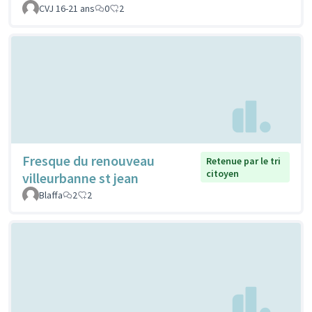
CVJ 16-21 ans
0
2
Fresque du renouveau
Retenue par le tri
citoyen
villeurbanne st jean
Blaffa
2
2