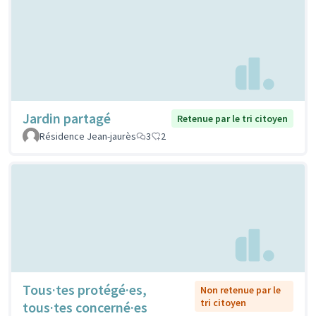
Jardin partagé
Retenue par le tri citoyen
Résidence Jean-jaurès
3
2
Tous·tes protégé·es,
Non retenue par le
tri citoyen
tous·tes concerné·es