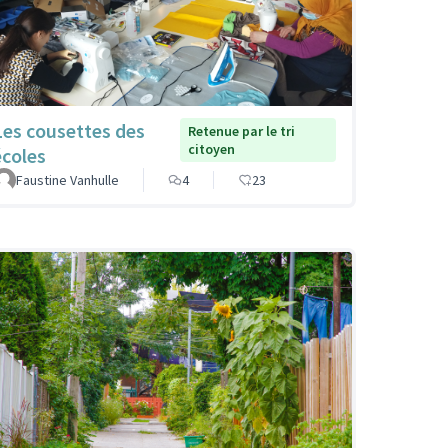
Les cousettes des
Retenue par le tri
citoyen
écoles
Faustine Vanhulle
4
23