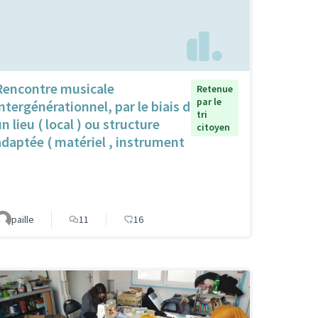
Rencontre musicale
Retenue
par le
intergénérationnel, par le biais d
tri
n lieu ( local ) ou structure
citoyen
adaptée ( matériel , instrument
paille
11
16