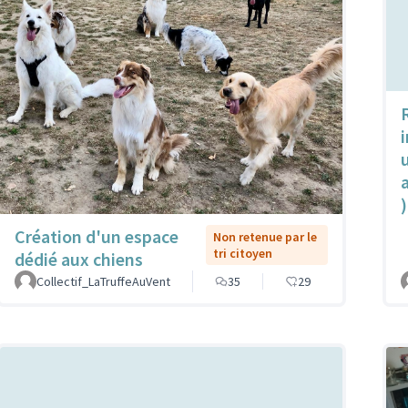
u
)
Création d'un espace
Non retenue par le
tri citoyen
dédié aux chiens
Collectif_LaTruffeAuVent
35
29