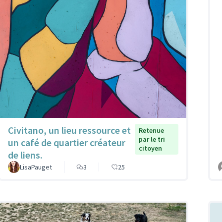
Civitano, un lieu ressource et
Retenue
par le tri
un café de quartier créateur
citoyen
de liens.
LisaPauget
3
25