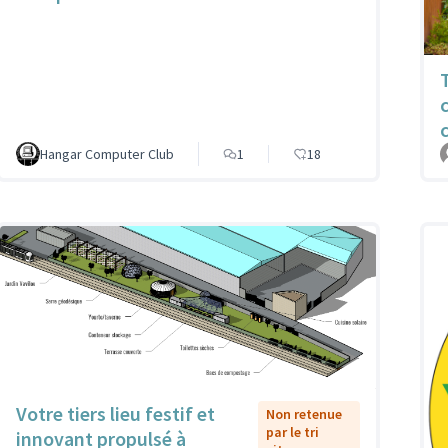
Hangar Computer Club
1
18
Votre tiers lieu festif et
Non retenue
par le tri
innovant propulsé à