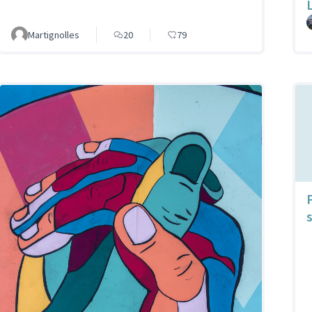
Martignolles
20
79