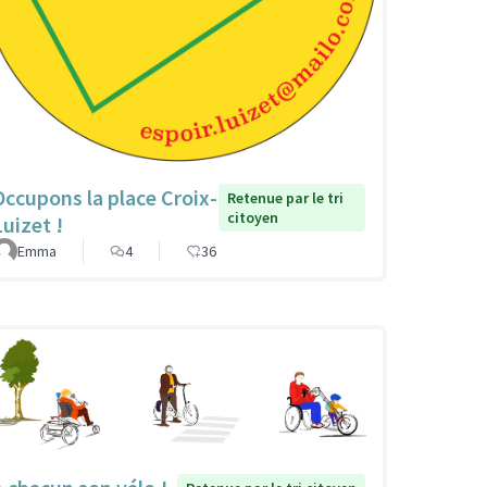
Occupons la place Croix-
Retenue par le tri
citoyen
Luizet !
Emma
4
36