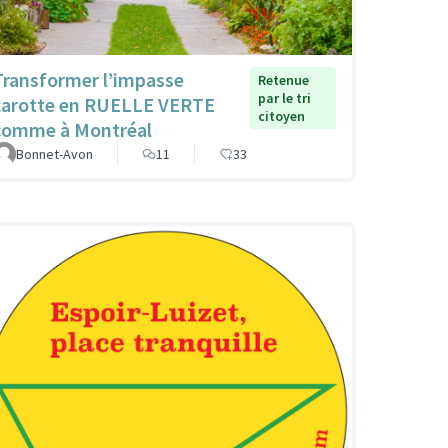
Transformer l’impasse
Retenue
par le tri
carotte en RUELLE VERTE
citoyen
comme à Montréal
Bonnet-Avon
11
33