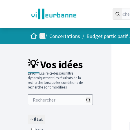
Accueil
Menu principal
/
Concertations
/
Budget participatif
Passer
L'élément
+
−
💡 Vos idées
Le formulaire ci-dessous filtre
dynamiquement les résultats de la
recherche lorsque les conditions de
recherche sont modifiées.
État