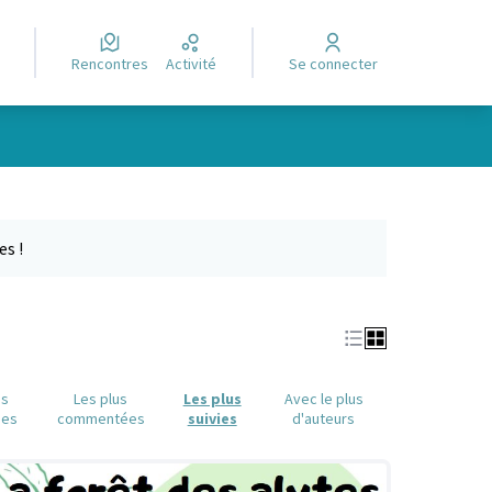
Rencontres
Activité
Se connecter
Leaflet
|
©
OpenStreetMap
contributors
e des points de carte. L'élément peut être utilisé avec un lecteur
es !
us
Les plus
Les plus
Avec le plus
ues
commentées
suivies
d'auteurs