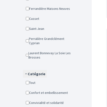
Ferrandière Maisons Neuves
Cusset
Saint-Jean
Perralière Grandclément
Cyprian
Laurent Bonnevay La Soie Les
Brosses
Catégorie
Tout
Confort et embellissement
Convivialité et solidarité