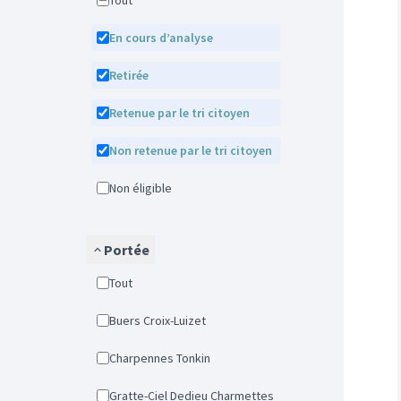
Tout
En cours d’analyse
Retirée
Retenue par le tri citoyen
Non retenue par le tri citoyen
Non éligible
Portée
Tout
Buers Croix-Luizet
Charpennes Tonkin
Gratte-Ciel Dedieu Charmettes