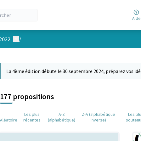
Aide
Menu utilisateur
 2022
/
 la carte
 suivant est une carte qui présente les éléments de cette page comm
La 4ème édition débute le 30 septembre 2024, préparez vos idé
177 propositions
Les plus
A-Z
Z-A (alphabétique
Les pl
Aléatoire
récentes
(alphabétique)
inverse)
souten