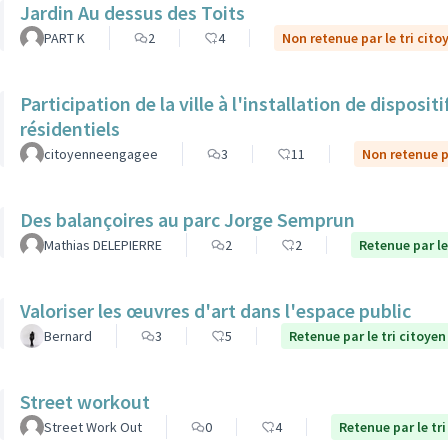
Jardin Au dessus des Toits
PART K
2
4
Non retenue par le tri cito
Participation de la ville à l'installation de dispos
résidentiels
citoyenneengagee
3
11
Non retenue pa
Des balançoires au parc Jorge Semprun
Mathias DELEPIERRE
2
2
Retenue par le
Valoriser les œuvres d'art dans l'espace public
Bernard
3
5
Retenue par le tri citoyen
Street workout
Street Work Out
0
4
Retenue par le tri