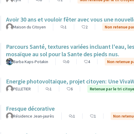
Avoir 30 ans et vouloir fêter avec vous une nouvel
Maison du Citoyen
1
2
Non retenue par 
Parcours Santé, textures variées incluant l'eau, le
mosaïque au sol pour la Sante des pieds nus.
Barba Kaps-Potakin
0
4
Non retenue pa
Energie photovoltaique, projet citoyen: Une Viv
PELLETIER
1
6
Retenue par le tri citoy
Fresque décorative
Résidence Jean-jaurès
1
1
Non retenue