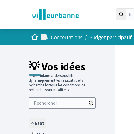
Accueil
Menu principal
/
Concertations
/
Budget participatif
Passer
L'élément
+
−
💡 Vos idées
Le formulaire ci-dessous filtre
dynamiquement les résultats de la
recherche lorsque les conditions de
recherche sont modifiées.
État