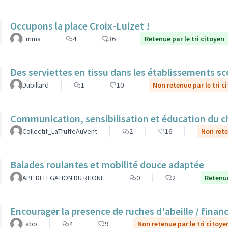
Occupons la place Croix-Luizet !
Emma
4
36
Retenue par le tri citoyen
Des serviettes en tissu dans les établissements sc
Dubillard
1
10
Non retenue par le tri c
Communication, sensibilisation et éducation du ch
Collectif_LaTruffeAuVent
2
16
Non rete
Balades roulantes et mobilité douce adaptée
APF DELEGATION DU RHONE
0
2
Retenue
Encourager la presence de ruches d'abeille / finan
Labo
4
9
Non retenue par le tri citoye