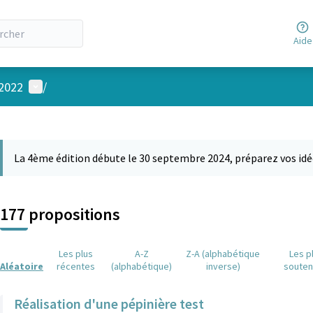
Aide
Menu utilisateur
 2022
/
 la carte
 suivant est une carte qui présente les éléments de cette page comm
La 4ème édition débute le 30 septembre 2024, préparez vos idé
177 propositions
Les plus
A-Z
Z-A (alphabétique
Les p
Aléatoire
récentes
(alphabétique)
inverse)
soute
Réalisation d'une pépinière test