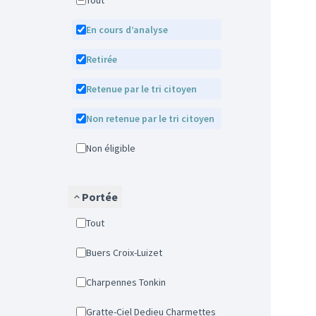
Tout
En cours d’analyse
Retirée
Retenue par le tri citoyen
Non retenue par le tri citoyen
Non éligible
Portée
Tout
Buers Croix-Luizet
Charpennes Tonkin
Gratte-Ciel Dedieu Charmettes