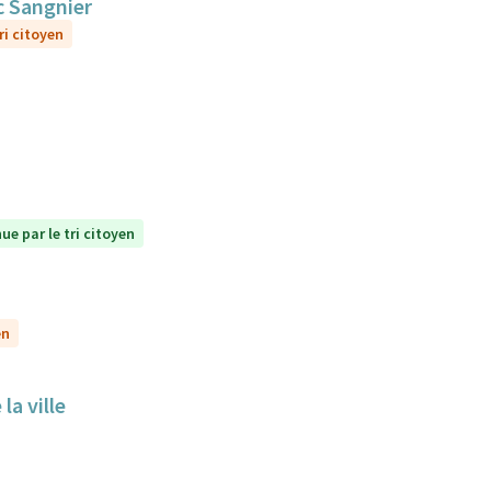
c Sangnier
ri citoyen
ue par le tri citoyen
en
la ville