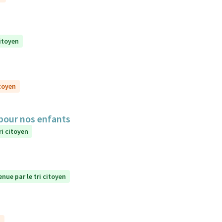
citoyen
itoyen
 pour nos enfants
ri citoyen
enue par le tri citoyen
n