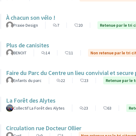
À chacun son vélo !
Praxie Design
7
20
Retenue par le tri 
Plus de canisites
BENOIT
14
11
Non retenue par le tri c
Faire du Parc du Centre un lieu convivial et secure
Enfants du parc
22
23
Retenue par le t
La Forêt des Alytes
Collectif La Forêt des Alytes
23
63
Ret
Circulation rue Docteur Ollier
Cyril
0
1
Non retenue par le tri citoye