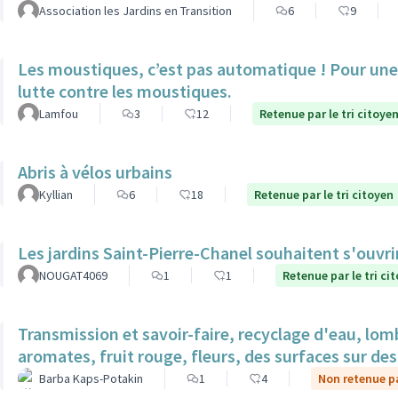
Association les Jardins en Transition
6
9
Les moustiques, c’est pas automatique ! Pour une 
lutte contre les moustiques.
Lamfou
3
12
Retenue par le tri citoye
Abris à vélos urbains
Kyllian
6
18
Retenue par le tri citoyen
Les jardins Saint-Pierre-Chanel souhaitent s'ouvri
NOUGAT4069
1
1
Retenue par le tri ci
Transmission et savoir-faire, recyclage d'eau, lom
aromates, fruit rouge, fleurs, des surfaces sur des 
Barba Kaps-Potakin
1
4
Non retenue pa