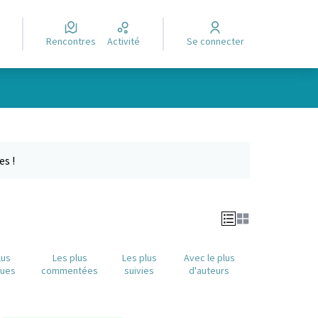
Rencontres
Activité
Se connecter
Leaflet
|
©
OpenStreetMap
contributors
e des points de carte. L'élément peut être utilisé avec un lecteur
es !
lus
Les plus
Les plus
Avec le plus
nues
commentées
suivies
d'auteurs