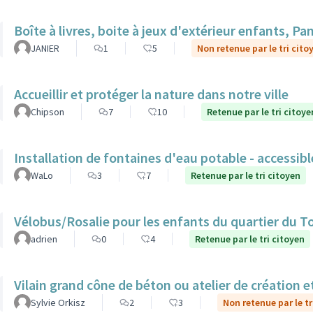
Boîte à livres, boite à jeux d'extérieur enfants, P
JANIER
1
5
Non retenue par le tri cito
Accueillir et protéger la nature dans notre ville
Chipson
7
10
Retenue par le tri citoye
Installation de fontaines d'eau potable - accessib
WaLo
3
7
Retenue par le tri citoyen
Vélobus/Rosalie pour les enfants du quartier du T
adrien
0
4
Retenue par le tri citoyen
Vilain grand cône de béton ou atelier de création et
Sylvie Orkisz
2
3
Non retenue par le tr