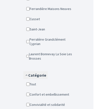
Ferrandière Maisons Neuves
Cusset
Saint-Jean
Perralière Grandclément
Cyprian
Laurent Bonnevay La Soie Les
Brosses
Catégorie
Tout
Confort et embellissement
Convivialité et solidarité