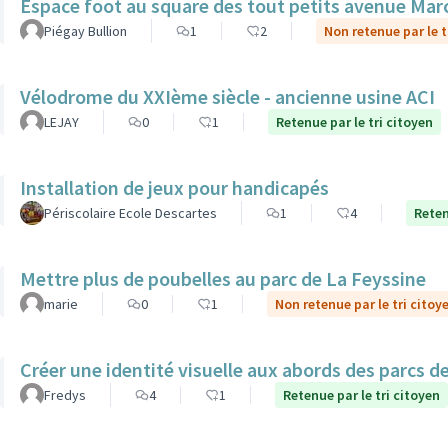
Espace foot au square des tout petits avenue Mar
Piégay Bullion
1
2
Non retenue par le t
Vélodrome du XXIème siècle - ancienne usine ACI
LEJAY
0
1
Retenue par le tri citoyen
Installation de jeux pour handicapés
Périscolaire Ecole Descartes
1
4
Reten
Mettre plus de poubelles au parc de La Feyssine
marie
0
1
Non retenue par le tri citoy
Créer une identité visuelle aux abords des parcs de 
Fredys
4
1
Retenue par le tri citoyen