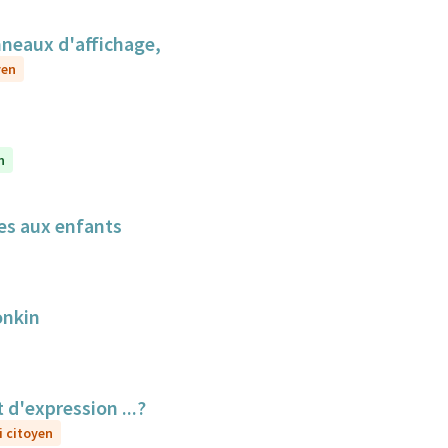
anneaux d'affichage,
yen
n
les aux enfants
onkin
 d'expression ...?
i citoyen