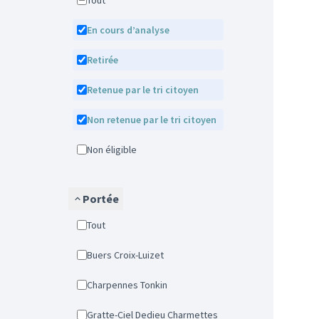
Tout
En cours d’analyse
Retirée
Retenue par le tri citoyen
Non retenue par le tri citoyen
Non éligible
Portée
Tout
Buers Croix-Luizet
Charpennes Tonkin
Gratte-Ciel Dedieu Charmettes