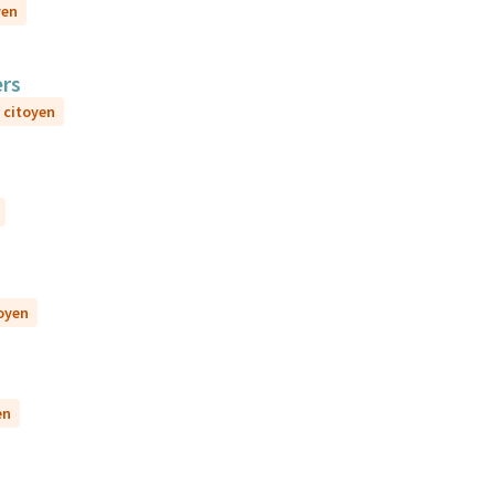
yen
ers
i citoyen
toyen
en