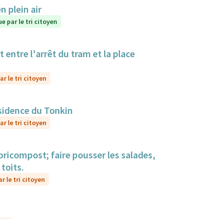
 plein air
e par le tri citoyen
 entre l'arrêt du tram et la place
r le tri citoyen
ésidence du Tonkin
r le tri citoyen
bricompost; faire pousser les salades,
toits.
r le tri citoyen