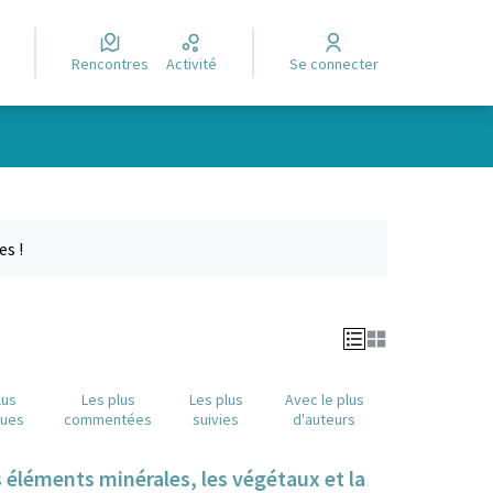
Rencontres
Activité
Se connecter
Leaflet
|
©
OpenStreetMap
contributors
e des points de carte. L'élément peut être utilisé avec un lecteur
es !
lus
Les plus
Les plus
Avec le plus
nues
commentées
suivies
d'auteurs
s éléments minérales, les végétaux et la