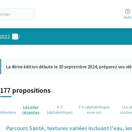
Aide
Menu utilisateur
 2022
/
 la carte
 suivant est une carte qui présente les éléments de cette page comm
La 4ème édition débute le 30 septembre 2024, préparez vos idé
177 propositions
Les plus
A-Z
Z-A (alphabétique
Les p
Aléatoire
récentes
(alphabétique)
inverse)
soute
Parcours Santé, textures variées incluant l'eau, le