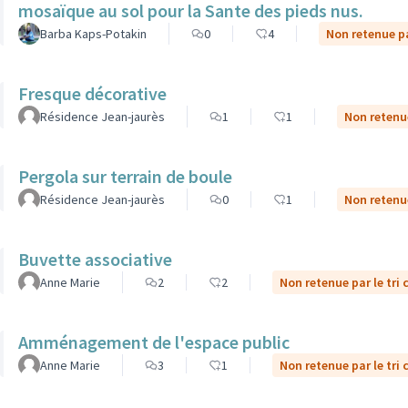
mosaïque au sol pour la Sante des pieds nus.
Barba Kaps-Potakin
0
4
Non retenue pa
Fresque décorative
Résidence Jean-jaurès
1
1
Non retenue
Pergola sur terrain de boule
Résidence Jean-jaurès
0
1
Non retenue
Buvette associative
Anne Marie
2
2
Non retenue par le tri 
Amménagement de l'espace public
Anne Marie
3
1
Non retenue par le tri 