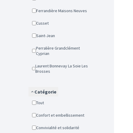
Ferrandière Maisons Neuves
Cusset
Saint-Jean
Perralière Grandclément
Cyprian
Laurent Bonnevay La Soie Les
Brosses
Catégorie
Tout
Confort et embellissement
Convivialité et solidarité