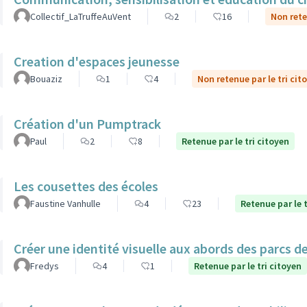
Collectif_LaTruffeAuVent
2
16
Non rete
Creation d'espaces jeunesse
Bouaziz
1
4
Non retenue par le tri cit
Création d'un Pumptrack
Paul
2
8
Retenue par le tri citoyen
Les cousettes des écoles
Faustine Vanhulle
4
23
Retenue par le t
Créer une identité visuelle aux abords des parcs de 
Fredys
4
1
Retenue par le tri citoyen