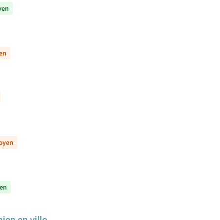
yen
yen
toyen
yen
ien en ville