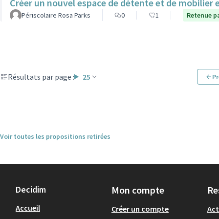
Créer un nouvel espace de détente et de mobilier 
Périscolaire Rosa Parks
0
1
Retenue pa
Résultats par page :
25
Pr
Voir toutes les propositions retirées
Decidim
Mon compte
Re
Accueil
Créer un compte
Act