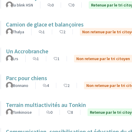
la blink HSN
0
0
Retenue par le tri cito
Camion de glace et balançoires
Thalya
1
2
Non retenue par le tri cito
Un Accrobranche
Lrs
1
1
Non retenue par le tri citoyen
Parc pour chiens
Bonnano
4
2
Non retenue par le tri ci
Terrain multiactivités au Tonkin
Tonkinoise
0
8
Retenue par le tri cito
Communication, sensibilisation et éducation du ch