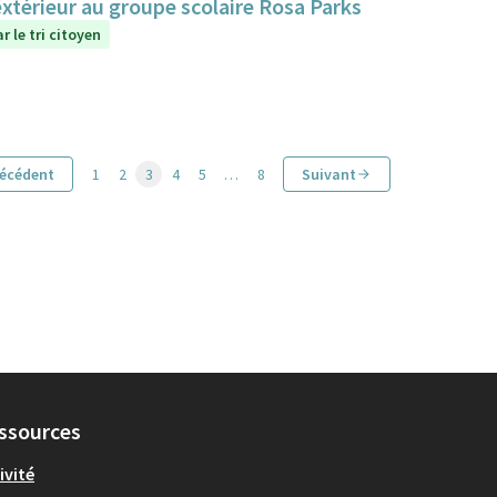
extérieur au groupe scolaire Rosa Parks
r le tri citoyen
écédent
1
2
3
4
5
…
8
Suivant
ssources
ivité