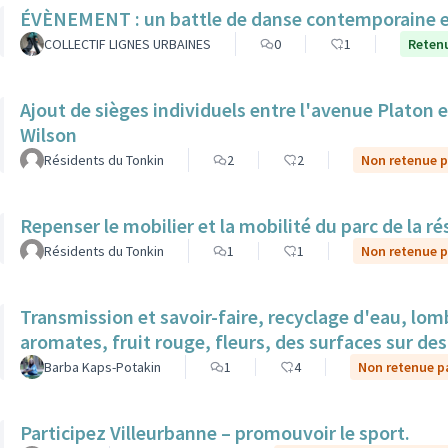
ÉVÈNEMENT : un battle de danse contemporaine en
COLLECTIF LIGNES URBAINES
0
1
Retenu
Ajout de sièges individuels entre l'avenue Platon et
Wilson
Résidents du Tonkin
2
2
Non retenue pa
Repenser le mobilier et la mobilité du parc de la r
Résidents du Tonkin
1
1
Non retenue pa
Transmission et savoir-faire, recyclage d'eau, lom
aromates, fruit rouge, fleurs, des surfaces sur des 
Barba Kaps-Potakin
1
4
Non retenue pa
Participez Villeurbanne – promouvoir le sport.