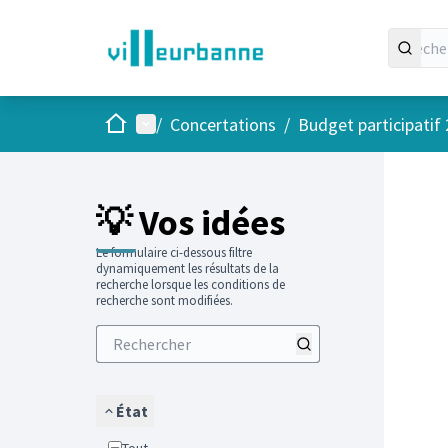
Accueil
Menu principal
/
Concertations
/
Budget participatif
Passer
L'élément
+
−
💡 Vos idées
Le formulaire ci-dessous filtre
dynamiquement les résultats de la
recherche lorsque les conditions de
recherche sont modifiées.
État