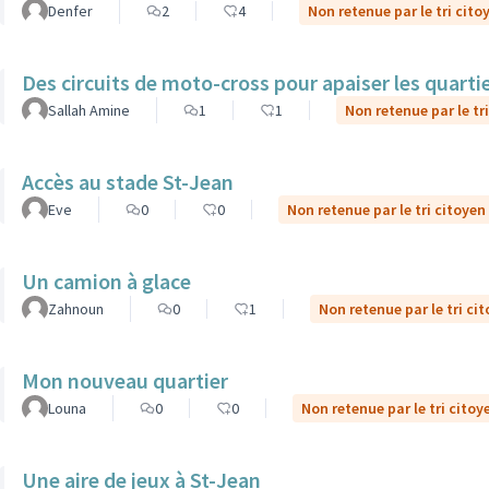
Denfer
2
4
Non retenue par le tri cito
Des circuits de moto-cross pour apaiser les quarti
Sallah Amine
1
1
Non retenue par le tr
Accès au stade St-Jean
Eve
0
0
Non retenue par le tri citoyen
Un camion à glace
Zahnoun
0
1
Non retenue par le tri ci
Mon nouveau quartier
Louna
0
0
Non retenue par le tri citoy
Une aire de jeux à St-Jean