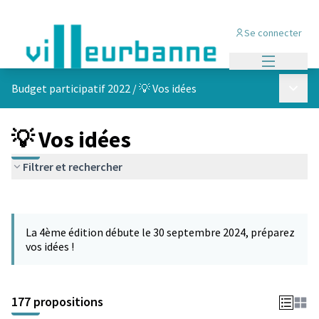
Se connecter
Menu princi
Menu p
Budget participatif 2022
/
💡 Vos idées
💡 Vos idées
Filtrer et rechercher
Passer la carte
Leaflet
|
©
OpenStreetMap
contributors
L'élément suivant est une carte qui présente les éléments de cet
+
La 4ème édition débute le 30 septembre 2024, préparez
−
vos idées !
177 propositions