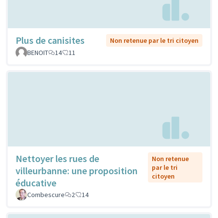
Plus de canisites
Non retenue par le tri citoyen
BENOIT
14
11
Nettoyer les rues de
Non retenue
par le tri
villeurbanne: une proposition
citoyen
éducative
Combescure
2
14