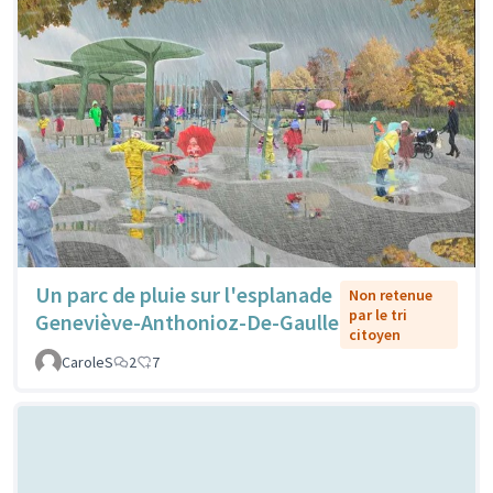
Un parc de pluie sur l'esplanade
Non retenue
par le tri
Geneviève-Anthonioz-De-Gaulle
citoyen
CaroleS
2
7