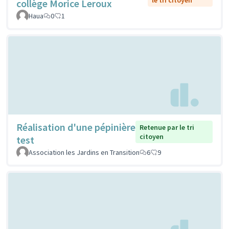
collège Morice Leroux
Haua
0
1
Réalisation d'une pépinière
Retenue par le tri
citoyen
test
Association les Jardins en Transition
6
9