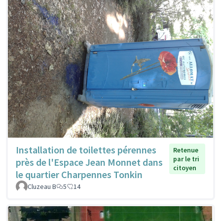
Installation de toilettes pérennes
Retenue
par le tri
près de l'Espace Jean Monnet dans
citoyen
le quartier Charpennes Tonkin
Cluzeau B
5
14