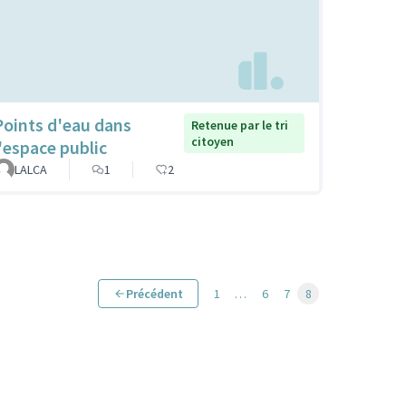
Points d'eau dans
Retenue par le tri
citoyen
l'espace public
LALCA
1
2
Précédent
1
…
6
7
8