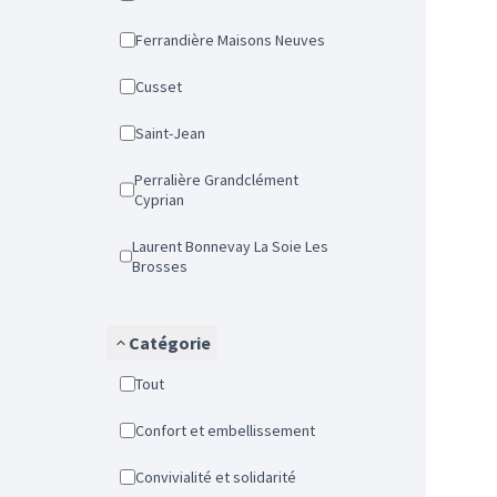
Ferrandière Maisons Neuves
Cusset
Saint-Jean
Perralière Grandclément
Cyprian
Laurent Bonnevay La Soie Les
Brosses
Catégorie
Tout
Confort et embellissement
Convivialité et solidarité