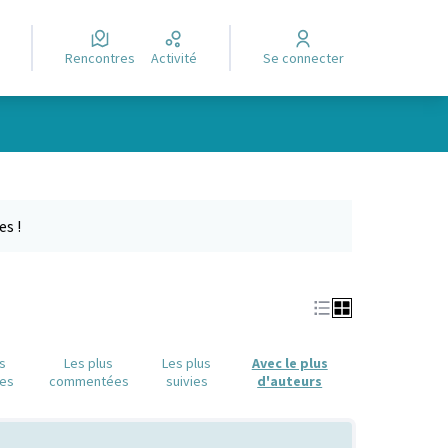
Rencontres
Activité
Se connecter
Leaflet
|
©
OpenStreetMap
contributors
e des points de carte. L'élément peut être utilisé avec un lecteur
es !
us
Les plus
Les plus
Avec le plus
es
commentées
suivies
d'auteurs