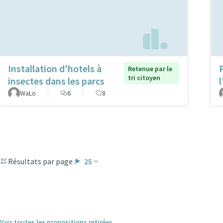
Installation d'hotels à
Retenue par le
tri citoyen
insectes dans les parcs
WaLo
6
8
Résultats par page :
25
Voir toutes les propositions retirées