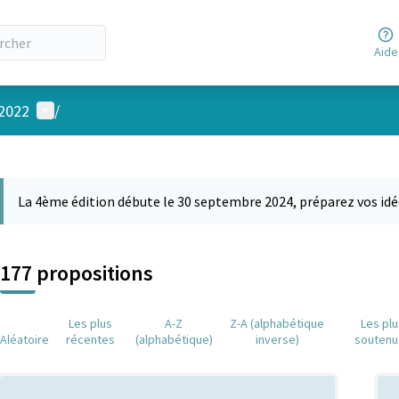
Aide
Menu utilisateur
 2022
/
 la carte
 suivant est une carte qui présente les éléments de cette page comm
La 4ème édition débute le 30 septembre 2024, préparez vos idé
177 propositions
Les plus
A-Z
Z-A (alphabétique
Les pl
Aléatoire
récentes
(alphabétique)
inverse)
soutenu