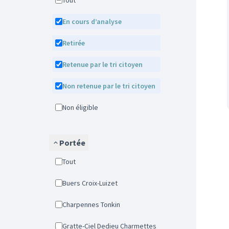
Tout
En cours d’analyse
Retirée
Retenue par le tri citoyen
Non retenue par le tri citoyen
Non éligible
Portée
Tout
Buers Croix-Luizet
Charpennes Tonkin
Gratte-Ciel Dedieu Charmettes