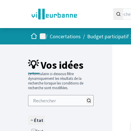
Accueil
Menu principal
/
Concertations
/
Budget participatif
Passer
L'élément
+
−
💡 Vos idées
Le formulaire ci-dessous filtre
dynamiquement les résultats de la
recherche lorsque les conditions de
recherche sont modifiées.
État