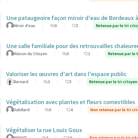
Une pataugeoire façon miroir d'eau de Bordeaux à
Miroir d'eau
0
5
Retenue par le tri cit
Une salle familiale pour des retrouvailles chaleur
Maison du Citoyen
0
1
Retenue par le t
Valoriser les œuvres d'art dans l'espace public
Bernard
3
5
Retenue par le tri citoyen
Végétalisation avec plantes et fleurs comestibles
Dubillard
0
4
Non retenue par le tri ci
Végétaliser la rue Louis Goux
BENOIT
3
10
Non retenue par le tri ci