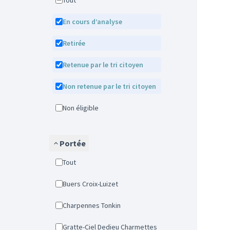
Tout
En cours d’analyse
Retirée
Retenue par le tri citoyen
Non retenue par le tri citoyen
Non éligible
Portée
Tout
Buers Croix-Luizet
Charpennes Tonkin
Gratte-Ciel Dedieu Charmettes