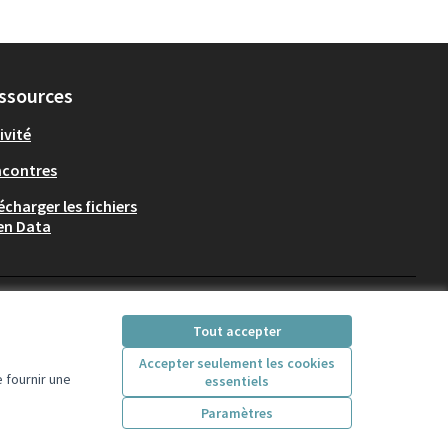
ssources
ivité
ncontres
écharger les fichiers
en Data
Participez Villeurbanne sur X
Participez Villeurbanne sur Fac
Participez Villeurbanne su
Participez Villeurban
Tout accepter
(Lien externe)
(Lien externe)
(Lien externe)
(Lien externe)
Accepter seulement les cookies
 fournir une
essentiels
Licence Creative Comm
(Lien externe)
Paramètres