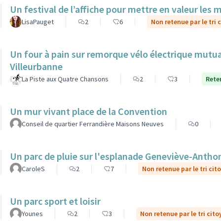
Un festival de l’affiche pour mettre en valeur les 
LisaPauget
2
6
Non retenue par le tri 
Un four à pain sur remorque vélo électrique mutua
Villeurbanne
La Piste aux Quatre Chansons
2
3
Reten
Un mur vivant place de la Convention
Conseil de quartier Ferrandière Maisons Neuves
0
Un parc de pluie sur l'esplanade Geneviève-Antho
CaroleS
2
7
Non retenue par le tri cit
Un parc sport et loisir
Younes
2
3
Non retenue par le tri cito