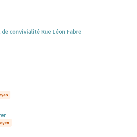
 de convivialité Rue Léon Fabre
toyen
rer
toyen