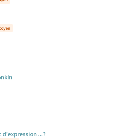
itoyen
onkin
 d'expression ...?