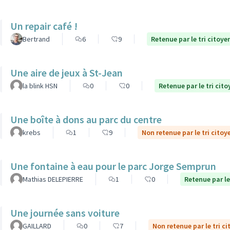
Un repair café !
Bertrand
6
9
Retenue par le tri citoye
Une aire de jeux à St-Jean
la blink HSN
0
0
Retenue par le tri cito
Une boîte à dons au parc du centre
krebs
1
9
Non retenue par le tri citoy
Une fontaine à eau pour le parc Jorge Semprun
Mathias DELEPIERRE
1
0
Retenue par le
Une journée sans voiture
GAILLARD
0
7
Non retenue par le tri c