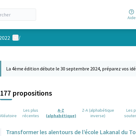
Aide
Menu utilisateur
 2022
/
 la carte
 suivant est une carte qui présente les éléments de cette page comm
La 4ème édition débute le 30 septembre 2024, préparez vos idé
177 propositions
Les plus
A-Z
Z-A (alphabétique
Les p
Aléatoire
récentes
(alphabétique)
inverse)
soute
Transformer les alentours de l’école Lakanal du To