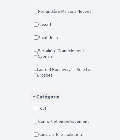
Ferrandière Maisons Neuves
Cusset
Saint-Jean
Perralière Grandclément
Cyprian
Laurent Bonnevay La Soie Les
Brosses
Catégorie
Tout
Confort et embellissement
Convivialité et solidarité