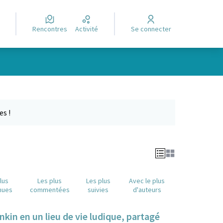
Rencontres
Activité
Se connecter
Leaflet
|
©
OpenStreetMap
contributors
e des points de carte. L'élément peut être utilisé avec un lecteur
es !
lus
Les plus
Les plus
Avec le plus
nues
commentées
suivies
d'auteurs
nkin en un lieu de vie ludique, partagé