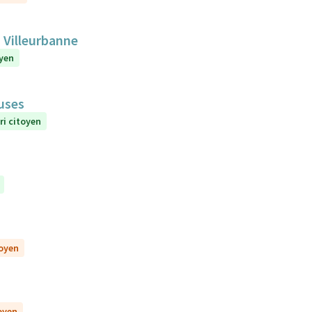
 Villeurbanne
oyen
euses
ri citoyen
toyen
toyen