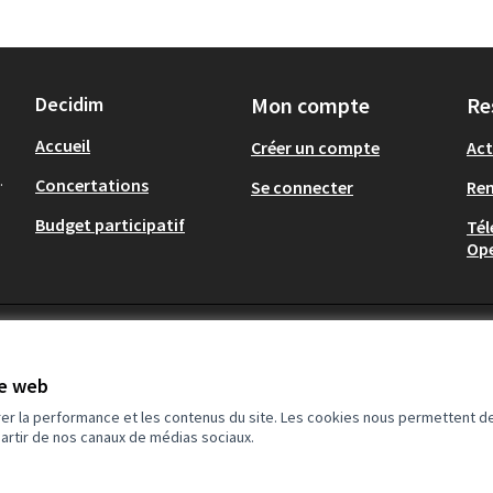
Decidim
Mon compte
Re
Accueil
Créer un compte
Act
.
Concertations
Se connecter
Re
Budget participatif
Tél
Op
te web
rer la performance et les contenus du site. Les cookies nous permettent de
partir de nos canaux de médias sociaux.