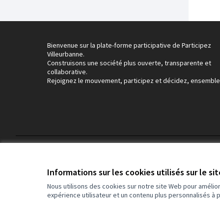
Bienvenue sur la plate-forme participative de Participez
Villeurbanne.
Construisons une société plus ouverte, transparente et
collaborative.
Rejoignez le mouvement, participez et décidez, ensemble
Conditions d'utilisation
Paramètres des cookies
Informations sur les cookies utilisés sur le si
Nous utilisons des cookies sur notre site Web pour amélio
expérience utilisateur et un contenu plus personnalisés à 
(Lien externe)
Site réalisé grâce au
logiciel libre Decidim
.
(Lien externe)