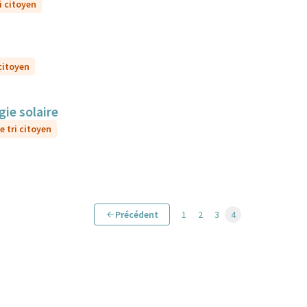
i citoyen
 citoyen
gie solaire
e tri citoyen
Précédent
1
2
3
4