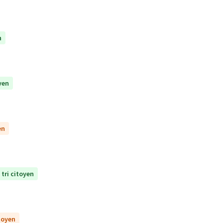
n
yen
en
 tri citoyen
itoyen