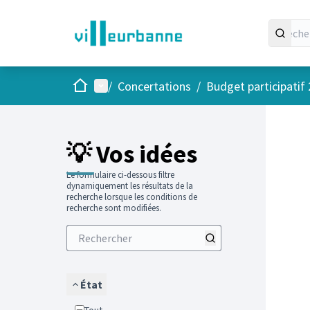
Accueil
Menu principal
/
Concertations
/
Budget participatif
Passer
L'élément
+
−
💡 Vos idées
Le formulaire ci-dessous filtre
dynamiquement les résultats de la
recherche lorsque les conditions de
recherche sont modifiées.
État