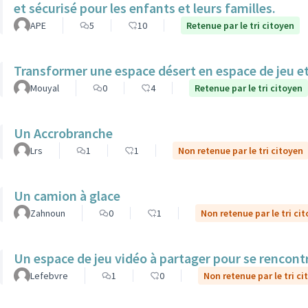
et sécurisé pour les enfants et leurs familles.
APE
5
10
Retenue par le tri citoyen
Transformer une espace désert en espace de jeu et
Mouyal
0
4
Retenue par le tri citoyen
Un Accrobranche
Lrs
1
1
Non retenue par le tri citoyen
Un camion à glace
Zahnoun
0
1
Non retenue par le tri ci
Un espace de jeu vidéo à partager pour se rencont
Lefebvre
1
0
Non retenue par le tri ci