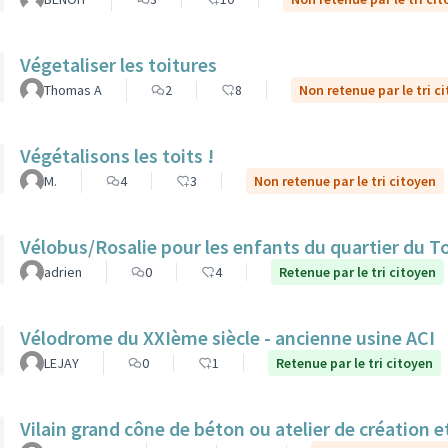
Végetaliser les toitures
Thomas A
2
8
Non retenue par le tri c
Végétalisons les toits !
M.
4
3
Non retenue par le tri citoyen
Vélobus/Rosalie pour les enfants du quartier du T
adrien
0
4
Retenue par le tri citoyen
Vélodrome du XXIème siècle - ancienne usine ACI
LEJAY
0
1
Retenue par le tri citoyen
Vilain grand cône de béton ou atelier de création et