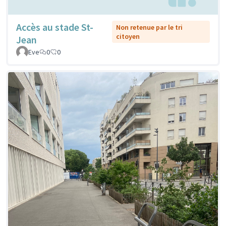
Accès au stade St-
Non retenue par le tri
citoyen
Jean
Eve
0
0