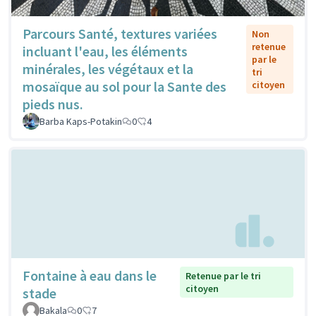
Parcours Santé, textures variées
Non
retenue
incluant l'eau, les éléments
par le
minérales, les végétaux et la
tri
mosaïque au sol pour la Sante des
citoyen
pieds nus.
Barba Kaps-Potakin
0
4
Fontaine à eau dans le
Retenue par le tri
citoyen
stade
Bakala
0
7