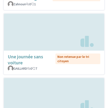
Zahnoun
0
1
Une journée sans
Non retenue par le tri
citoyen
voiture
GAILLARD
0
7