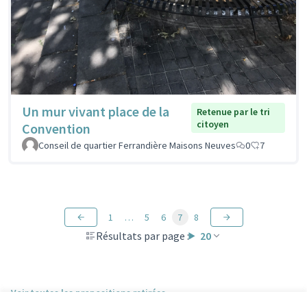
Un mur vivant place de la
Retenue par le tri
citoyen
Convention
Conseil de quartier Ferrandière Maisons Neuves
0
7
1
…
5
6
7
8
Résultats par page :
20
Voir toutes les propositions retirées