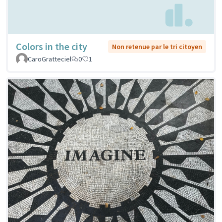
Colors in the city
Non retenue par le tri citoyen
CaroGratteciel
0
1