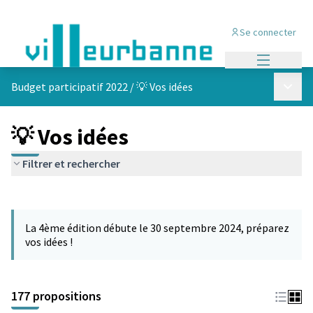
Se connecter
Menu princi
Menu p
Budget participatif 2022
/
💡 Vos idées
💡 Vos idées
Filtrer et rechercher
Passer la carte
Leaflet
|
©
OpenStreetMap
contributors
L'élément suivant est une carte qui présente les éléments de cet
+
La 4ème édition débute le 30 septembre 2024, préparez
−
vos idées !
177 propositions