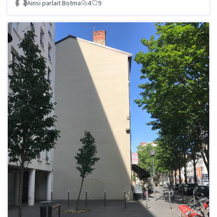
Ainsi parlait Botma
4
9