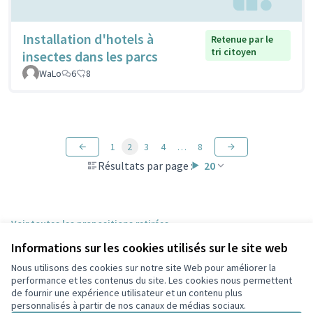
Installation d'hotels à
Retenue par le
tri citoyen
insectes dans les parcs
WaLo
6
8
1
2
3
4
…
8
Résultats par page :
20
Voir toutes les propositions retirées
Informations sur les cookies utilisés sur le site web
Nous utilisons des cookies sur notre site Web pour améliorer la
Conditions d'utilisation
performance et les contenus du site. Les cookies nous permettent
Paramètres des cookies
de fournir une expérience utilisateur et un contenu plus
Participez Villeurbanne sur X
Participez Villeurbanne sur Facebook
Participez Villeurbanne sur Instagram
Participez Villeurbanne sur YouTube
personnalisés à partir de nos canaux de médias sociaux.