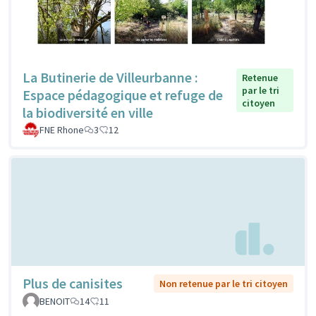
La Butinerie de Villeurbanne :
Retenue
par le tri
Espace pédagogique et refuge de
citoyen
la biodiversité en ville
FNE Rhone
3
12
Plus de canisites
Non retenue par le tri citoyen
BENOIT
14
11