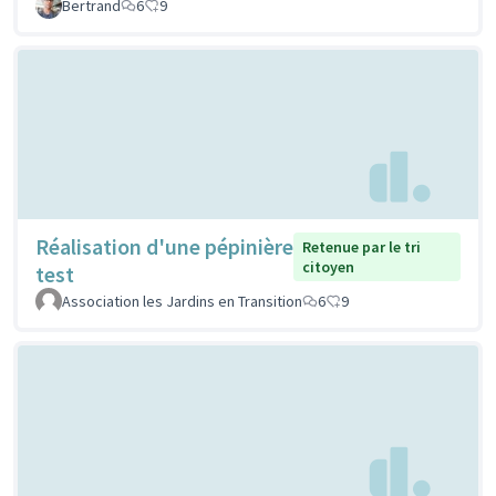
Bertrand
6
9
Réalisation d'une pépinière
Retenue par le tri
citoyen
test
Association les Jardins en Transition
6
9