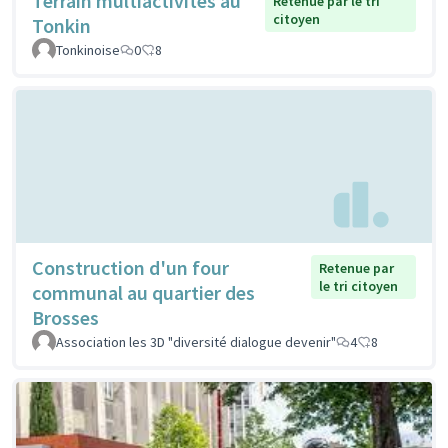
Terrain multiactivités au
Retenue par le tri
citoyen
Tonkin
Tonkinoise
0
8
Construction d'un four
Retenue par
le tri citoyen
communal au quartier des
Brosses
Association les 3D "diversité dialogue devenir"
4
8