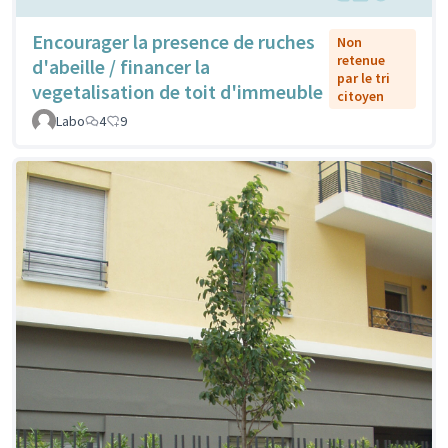
Encourager la presence de ruches
Non
retenue
d'abeille / financer la
par le tri
vegetalisation de toit d'immeuble
citoyen
Labo
4
9