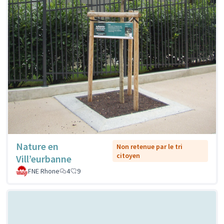
Nature en
Non retenue par le tri
citoyen
Vill’eurbanne
FNE Rhone
4
9