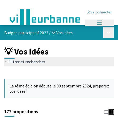
Se connecter
Menu princi
Menu p
Budget participatif 2022
/
💡 Vos idées
💡 Vos idées
Filtrer et rechercher
Passer la carte
Leaflet
|
©
OpenStreetMap
contributors
L'élément suivant est une carte qui présente les éléments de cet
+
La 4ème édition débute le 30 septembre 2024, préparez
−
vos idées !
177 propositions