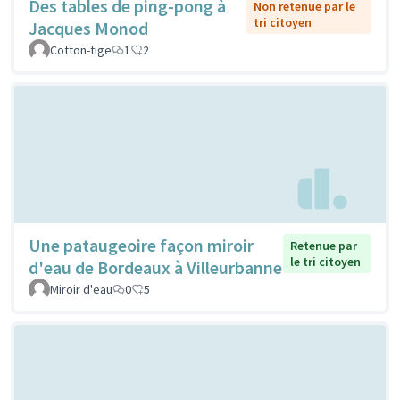
Des tables de ping-pong à
Non retenue par le
tri citoyen
Jacques Monod
Cotton-tige
1
2
Une pataugeoire façon miroir
Retenue par
le tri citoyen
d'eau de Bordeaux à Villeurbanne
Miroir d'eau
0
5