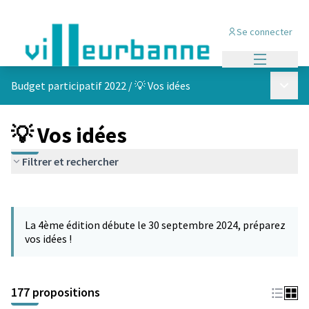
Se connecter
Menu princi
Menu p
Budget participatif 2022
/
💡 Vos idées
💡 Vos idées
Filtrer et rechercher
Passer la carte
Leaflet
|
©
OpenStreetMap
contributors
L'élément suivant est une carte qui présente les éléments de cet
+
La 4ème édition débute le 30 septembre 2024, préparez
−
vos idées !
177 propositions