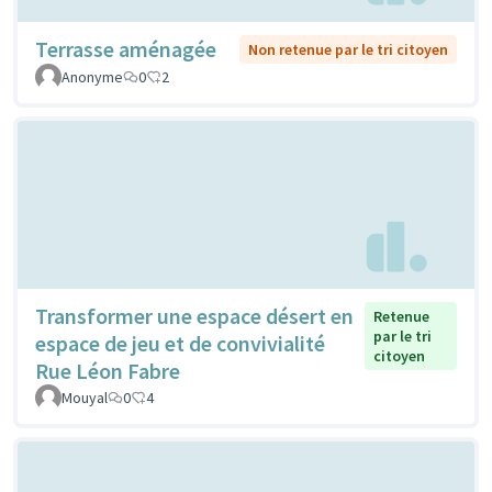
Terrasse aménagée
Non retenue par le tri citoyen
Anonyme
0
2
Transformer une espace désert en
Retenue
par le tri
espace de jeu et de convivialité
citoyen
Rue Léon Fabre
Mouyal
0
4