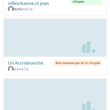
citoyen
villeurbanne st jean
Blaffa
2
2
Un Accrobranche
Non retenue par le tri citoyen
Lrs
1
1