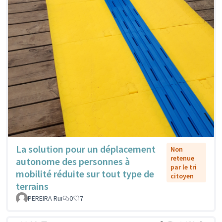
La solution pour un déplacement
Non
retenue
autonome des personnes à
par le tri
mobilité réduite sur tout type de
citoyen
terrains
PEREIRA Rui
0
7