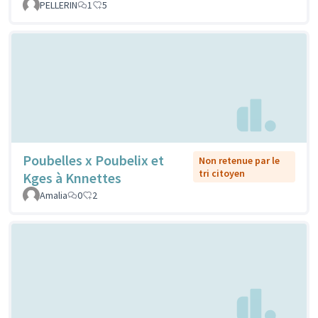
PELLERIN
1
5
Poubelles x Poubelix et
Non retenue par le
tri citoyen
Kges à Knnettes
Amalia
0
2