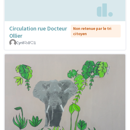
Circulation rue Docteur
Non retenue par le tri
citoyen
Ollier
Cyril
0
1