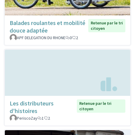
Balades roulantes et mobilité
Retenue par le tri
citoyen
douce adaptée
APF DELEGATION DU RHONE
0
2
Les distributeurs
Retenue par le tri
citoyen
d'histoires
PeriscoZay
1
2