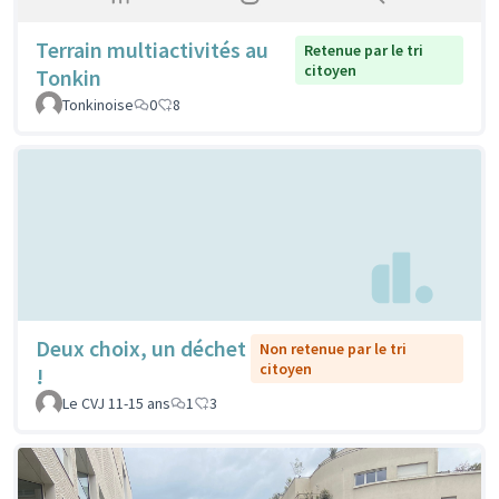
Terrain multiactivités au
Retenue par le tri
citoyen
Tonkin
Tonkinoise
0
8
Deux choix, un déchet
Non retenue par le tri
citoyen
!
Le CVJ 11-15 ans
1
3