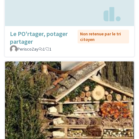
Le PO'rtager, potager
Non retenue par le tri
citoyen
partager
PeriscoZay
1
1