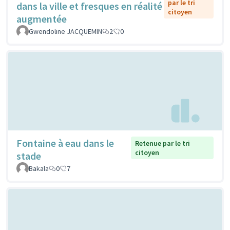
par le tri
dans la ville et fresques en réalité
citoyen
augmentée
Gwendoline JACQUEMIN
2
0
Fontaine à eau dans le
Retenue par le tri
citoyen
stade
Bakala
0
7