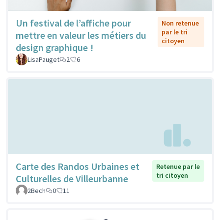
Un festival de l’affiche pour
Non retenue
par le tri
mettre en valeur les métiers du
citoyen
design graphique !
LisaPauget
2
6
Carte des Randos Urbaines et
Retenue par le
tri citoyen
Culturelles de Villeurbanne
2Bech
0
11