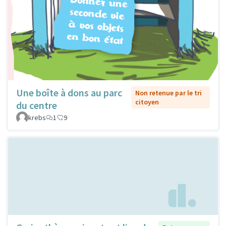
Une boîte à dons au parc
Non retenue par le tri
citoyen
du centre
krebs
1
9