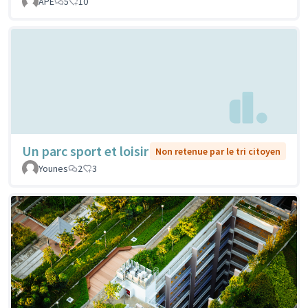
APE
5
10
Un parc sport et loisir
Non retenue par le tri citoyen
Younes
2
3