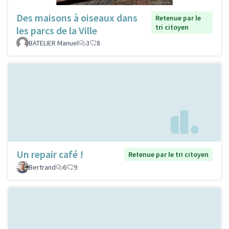
Des maisons à oiseaux dans
Retenue par le
tri citoyen
les parcs de la Ville
BATELIER Manuel
3
8
Un repair café !
Retenue par le tri citoyen
Bertrand
6
9