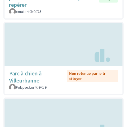
repérer
coudert
0
5
Parc à chien à
Non retenue par le tri
citoyen
Villeurbanne
Febpecker
9
9