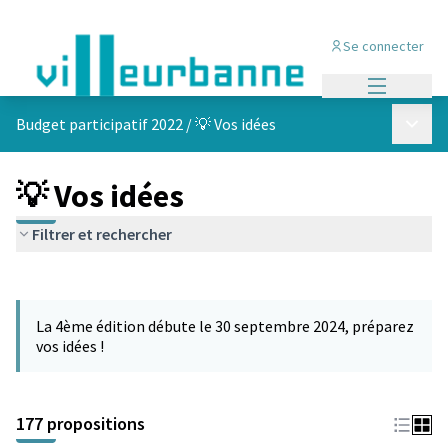
Se connecter
Menu princi
Menu p
Budget participatif 2022
/
💡 Vos idées
💡 Vos idées
Filtrer et rechercher
Passer la carte
Leaflet
|
©
OpenStreetMap
contributors
L'élément suivant est une carte qui présente les éléments de cet
+
La 4ème édition débute le 30 septembre 2024, préparez
−
vos idées !
177 propositions