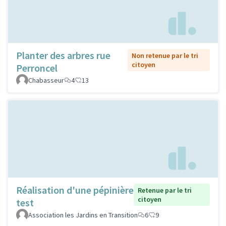
Planter des arbres rue
Non retenue par le tri
citoyen
Perroncel
Chabasseur
4
13
Réalisation d'une pépinière
Retenue par le tri
citoyen
test
Association les Jardins en Transition
6
9