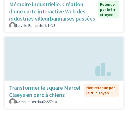
Mémoire industrielle. Création
Retenue
par le tri
d’une carte interactive Web des
citoyen
industries villeurbannaises passées
La ville Edifiante
1
3
Transformer le square Marcel
Non retenue par
le tri citoyen
Claeys en parc à chiens
Nathalie Berriau
5
10