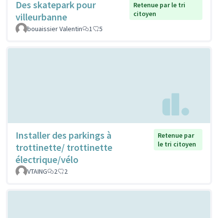
Des skatepark pour
Retenue par le tri
citoyen
villeurbanne
bouaissier Valentin
1
5
Installer des parkings à
Retenue par
le tri citoyen
trottinette/ trottinette
électrique/vélo
VTAING
2
2