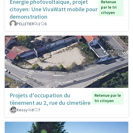
Energie photovoltaique, projet
Retenue
par le tri
citoyen: Une VivaWatt mobile pour
citoyen
demonstration
PELLETIER
1
6
Projets d'occupation du
Retenue par le
tri citoyen
tènement au 2, rue du cimetière
Kessy
8
7