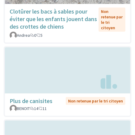
Clotûrer les bacs à sables pour
Non
retenue par
éviter que les enfants jouent dans
le tri
des crottes de chiens
citoyen
Andrea
0
5
Plus de canisites
Non retenue par le tri citoyen
BENOIT
14
11