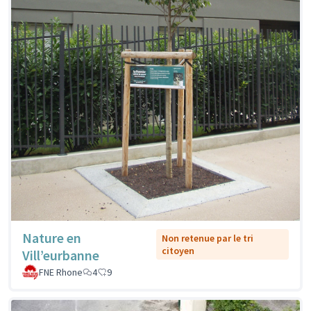
Nature en
Non retenue par le tri
citoyen
Vill’eurbanne
FNE Rhone
4
9