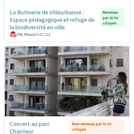
La Butinerie de Villeurbanne :
Retenue
par le tri
Espace pédagogique et refuge de
citoyen
la biodiversité en ville
FNE Rhone
3
12
Concert au parc
Non retenue par le tri
citoyen
Chanteur