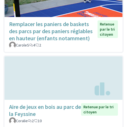
Remplacer les paniers de baskets
Retenue
par le tri
des parcs par des paniers réglables
citoyen
en hauteur (enfants notamment)
CaroleS
4
2
Aire de jeux en bois au parc de
Retenue par le tri
citoyen
la Feyssine
Coralie
2
10