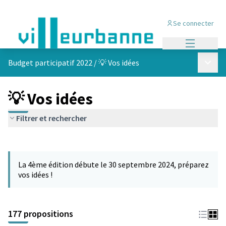
Se connecter
Menu princi
Menu p
Budget participatif 2022
/
💡 Vos idées
💡 Vos idées
Filtrer et rechercher
Passer la carte
Leaflet
|
©
OpenStreetMap
contributors
L'élément suivant est une carte qui présente les éléments de cet
+
La 4ème édition débute le 30 septembre 2024, préparez
−
vos idées !
177 propositions