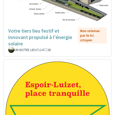
Votre tiers lieu festif et
Non retenue
par le tri
innovant propulsé à l'énergie
citoyen
solaire
UN NOTRE LIEU
14
38