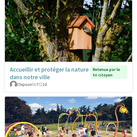
Accueillir et protéger la nature
Retenue par le
tri citoyen
dans notre ville
Chipson
7
10