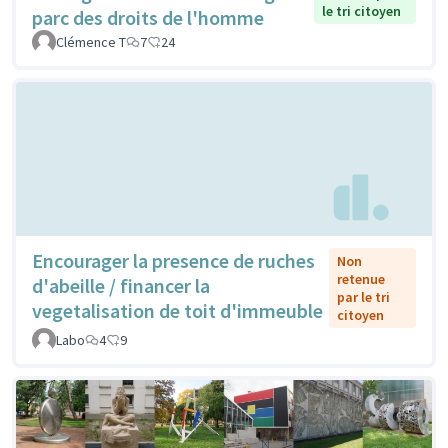
le tri citoyen
parc des droits de l'homme
Clémence T
7
24
Encourager la presence de ruches
Non
retenue
d'abeille / financer la
par le tri
vegetalisation de toit d'immeuble
citoyen
Labo
4
9