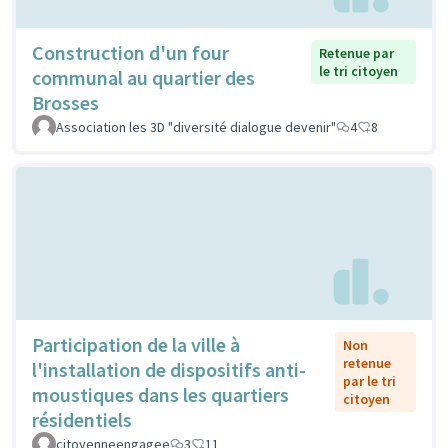
Construction d'un four
Retenue par
le tri citoyen
communal au quartier des
Brosses
Association les 3D "diversité dialogue devenir"
4
8
Participation de la ville à
Non
retenue
l'installation de dispositifs anti-
par le tri
moustiques dans les quartiers
citoyen
résidentiels
citoyenneengagee
3
11