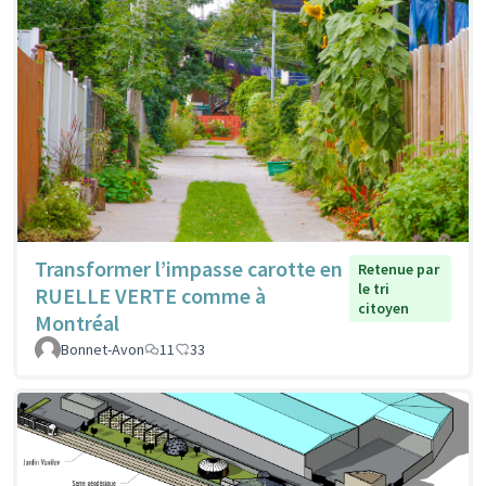
Transformer l’impasse carotte en
Retenue par
le tri
RUELLE VERTE comme à
citoyen
Montréal
Bonnet-Avon
11
33