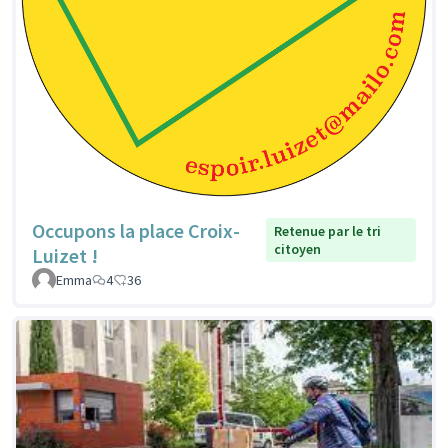
Occupons la place Croix-
Retenue par le tri
citoyen
Luizet !
Emma
4
36