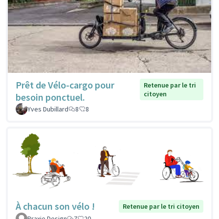
Prêt de Vélo-cargo pour
Retenue par le tri
citoyen
besoin ponctuel.
Yves Dubillard
8
8
À chacun son vélo !
Retenue par le tri citoyen
Praxie Design
7
20