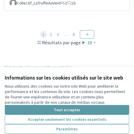
Collectif_LaTruffeAuVent
2
16
1
2
3
…
8
Résultats par page :
25
Voir toutes les propositions retirées
Informations sur les cookies utilisés sur le site web
Nous utilisons des cookies sur notre site Web pour améliorer la
Conditions d'utilisation
performance et les contenus du site. Les cookies nous permettent
Paramètres des cookies
de fournir une expérience utilisateur et un contenu plus
Participez Villeurbanne sur X
Participez Villeurbanne sur Facebook
Participez Villeurbanne sur Instagram
Participez Villeurbanne sur YouTube
personnalisés à partir de nos canaux de médias sociaux.
(Lien externe)
(Lien externe)
(Lien externe)
(Lien externe)
Tout accepter
Accepter seulement les cookies essentiels
Licence Cre
(Lien extern
Paramètres
(Lien externe)
Site réalisé grâce au
logiciel libre Decidim
.