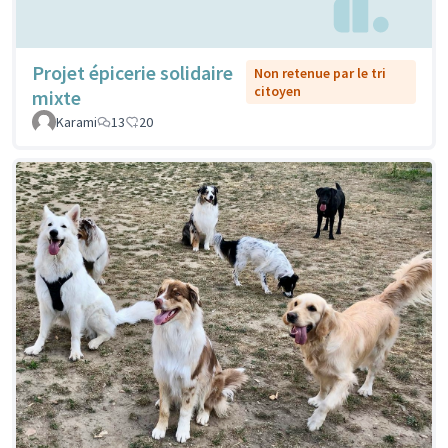
Projet épicerie solidaire
Non retenue par le tri
citoyen
mixte
Karami
13
20