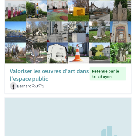
Valoriser les œuvres d'art dans
Retenue par le
tri citoyen
l'espace public
Bernard
3
5