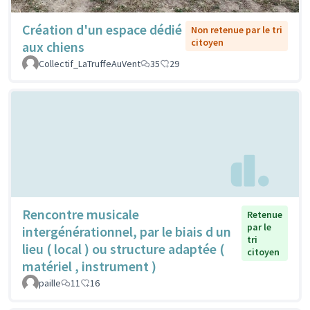
Création d'un espace dédié
Non retenue par le tri
citoyen
aux chiens
Collectif_LaTruffeAuVent
35
29
Rencontre musicale
Retenue
par le
intergénérationnel, par le biais d un
tri
lieu ( local ) ou structure adaptée (
citoyen
matériel , instrument )
paille
11
16