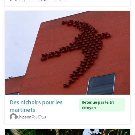
Des nichoirs pour les
Retenue par le tri
citoyen
martinets
Chipson
3
13