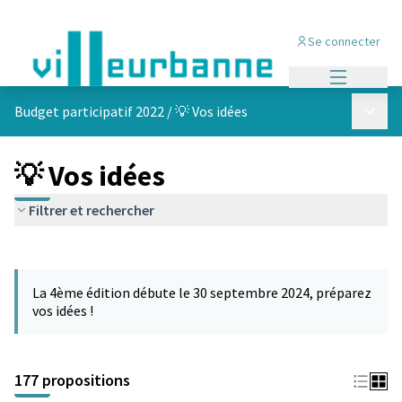
Se connecter
Menu princi
Menu p
Budget participatif 2022
/
💡 Vos idées
💡 Vos idées
Filtrer et rechercher
Passer la carte
Leaflet
|
©
OpenStreetMap
contributors
L'élément suivant est une carte qui présente les éléments de cet
+
La 4ème édition débute le 30 septembre 2024, préparez
−
vos idées !
177 propositions