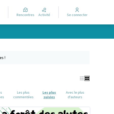
Rencontres
Activité
Se connecter
Leaflet
|
©
OpenStreetMap
contributors
e des points de carte. L'élément peut être utilisé avec un lecteur
es !
us
Les plus
Les plus
Avec le plus
ues
commentées
suivies
d'auteurs