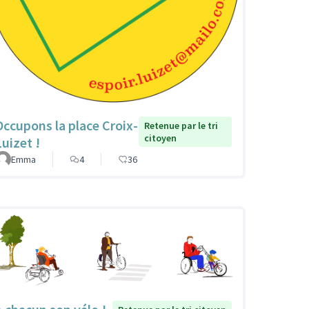
Occupons la place Croix-
Retenue par le tri
citoyen
Luizet !
Emma
4
36