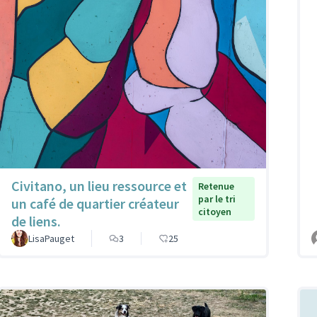
Civitano, un lieu ressource et
Retenue
par le tri
un café de quartier créateur
citoyen
de liens.
LisaPauget
3
25