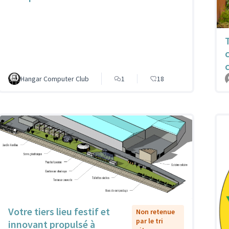
Hangar Computer Club
1
18
Votre tiers lieu festif et
Non retenue
par le tri
innovant propulsé à