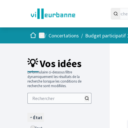
Accueil
Menu principal
/
Concertations
/
Budget participatif
Passer
L'élément
+
−
💡 Vos idées
Le formulaire ci-dessous filtre
dynamiquement les résultats de la
recherche lorsque les conditions de
recherche sont modifiées.
État