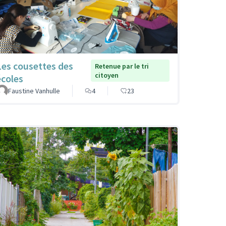
Les cousettes des
Retenue par le tri
citoyen
écoles
Faustine Vanhulle
4
23