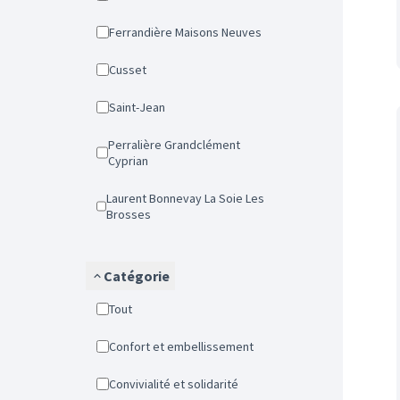
Ferrandière Maisons Neuves
Cusset
Saint-Jean
Perralière Grandclément
Cyprian
Laurent Bonnevay La Soie Les
Brosses
Catégorie
Tout
Confort et embellissement
Convivialité et solidarité