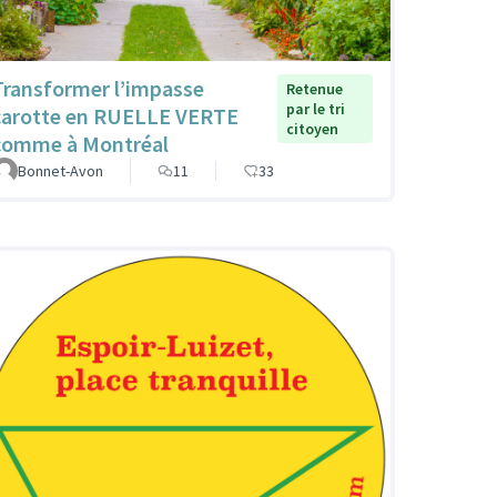
Transformer l’impasse
Retenue
par le tri
carotte en RUELLE VERTE
citoyen
comme à Montréal
Bonnet-Avon
11
33