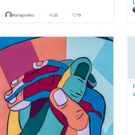
Martignolles
20
79