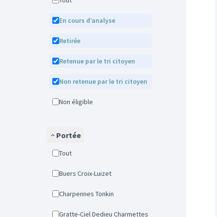
Tout
En cours d’analyse
Retirée
Retenue par le tri citoyen
Non retenue par le tri citoyen
Non éligible
Portée
Tout
Buers Croix-Luizet
Charpennes Tonkin
Gratte-Ciel Dedieu Charmettes