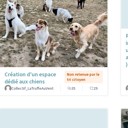
u
)
Création d'un espace
Non retenue par le
tri citoyen
dédié aux chiens
Collectif_LaTruffeAuVent
35
29