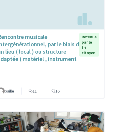
Rencontre musicale
Retenue
par le
intergénérationnel, par le biais d
tri
n lieu ( local ) ou structure
citoyen
adaptée ( matériel , instrument
paille
11
16