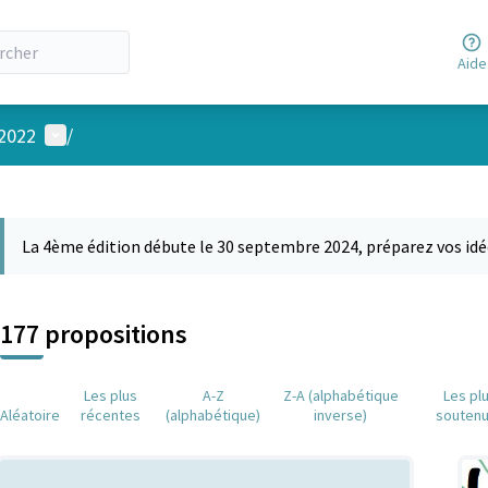
Aide
Menu utilisateur
 2022
/
 la carte
 suivant est une carte qui présente les éléments de cette page comm
La 4ème édition débute le 30 septembre 2024, préparez vos idé
177 propositions
Les plus
A-Z
Z-A (alphabétique
Les pl
Aléatoire
récentes
(alphabétique)
inverse)
souten