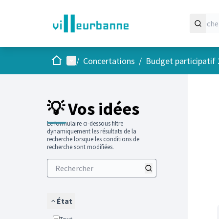
Accueil
Menu principal
/
Concertations
/
Budget participatif
Passer
L'élément
+
−
💡 Vos idées
Le formulaire ci-dessous filtre
dynamiquement les résultats de la
recherche lorsque les conditions de
recherche sont modifiées.
État