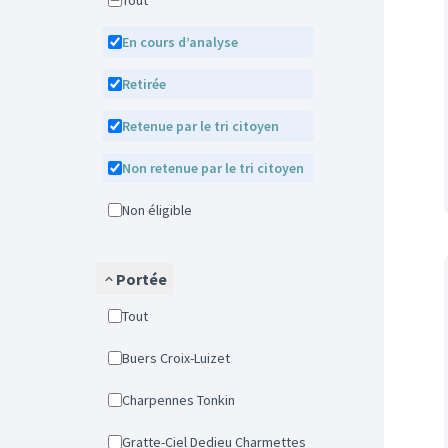
Tout
En cours d’analyse
Retirée
Retenue par le tri citoyen
Non retenue par le tri citoyen
Non éligible
Portée
Tout
Buers Croix-Luizet
Charpennes Tonkin
Gratte-Ciel Dedieu Charmettes