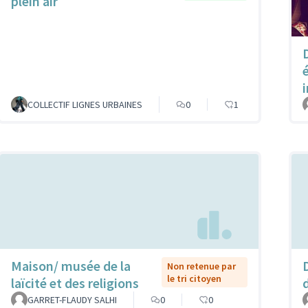
plein air
COLLECTIF LIGNES URBAINES
0
1
Maison/ musée de la
Non retenue par
le tri citoyen
laïcité et des religions
GARRET-FLAUDY SALHI
0
0