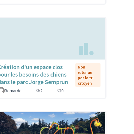
Création d'un espace clos
Non
retenue
pour les besoins des chiens
par le tri
dans le parc Jorge Semprun
citoyen
Bernardd
2
0