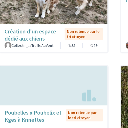
Création d'un espace
Non retenue par le
tri citoyen
dédié aux chiens
Collectif_LaTruffeAuVent
35
29
Poubelles x Poubelix et
Non retenue par
le tri citoyen
Kges à Knnettes