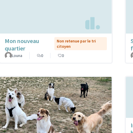
Mon nouveau
Non retenue par le tri
citoyen
quartier
f
Louna
0
0