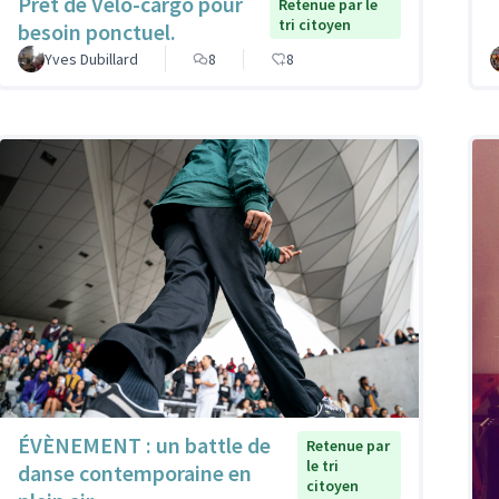
Prêt de Vélo-cargo pour
Retenue par le
tri citoyen
besoin ponctuel.
Yves Dubillard
8
8
ÉVÈNEMENT : un battle de
Retenue par
le tri
danse contemporaine en
citoyen