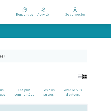
Rencontres
Activité
Se connecter
Leaflet
|
©
OpenStreetMap
contributors
e des points de carte. L'élément peut être utilisé avec un lecteur
es !
lus
Les plus
Les plus
Avec le plus
nues
commentées
suivies
d'auteurs