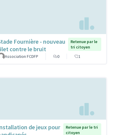
Stade Fournière - nouveau
Retenue par le
tri citoyen
ilet contre le bruit
Association FCDFP
0
1
Installation de jeux pour
Retenue par le tri
citoyen
handicapés