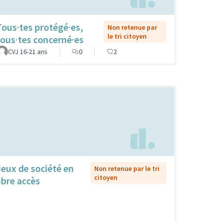
Tous·tes protégé·es,
Non retenue par
le tri citoyen
tous·tes concerné·es
CVJ 16-21 ans
0
2
Jeux de société en
Non retenue par le tri
citoyen
libre accès