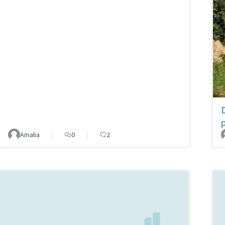
p
Amalia
0
2