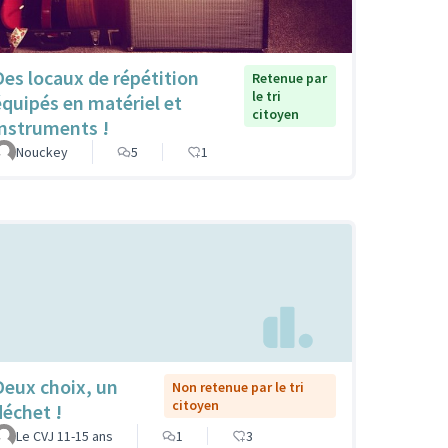
Des locaux de répétition
Retenue par
le tri
équipés en matériel et
citoyen
instruments !
Nouckey
5
1
Deux choix, un
Non retenue par le tri
citoyen
déchet !
Le CVJ 11-15 ans
1
3