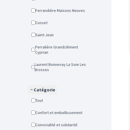
Ferrandière Maisons Neuves
Cusset
Saint-Jean
Perralière Grandclément
Cyprian
Laurent Bonnevay La Soie Les
Brosses
Catégorie
Tout
Confort et embellissement
Convivialité et solidarité