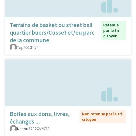
Terrains de basket ou street ball
Retenue
par le tri
quartier buers/Cusset et/ou parc
citoyen
de la commune
Tep
13
4
Boites aux dons, livres,
Non retenue par le tri
citoyen
échanges ...
Nanou3232
2
3