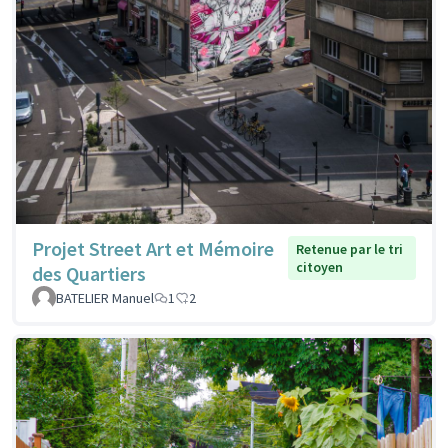
Projet Street Art et Mémoire
Retenue par le tri
citoyen
des Quartiers
BATELIER Manuel
1
2