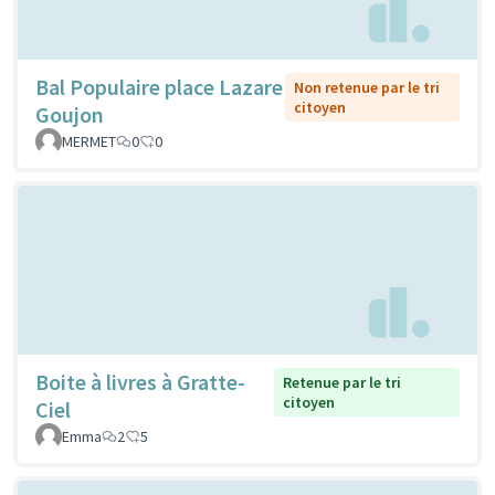
Bal Populaire place Lazare
Non retenue par le tri
citoyen
Goujon
MERMET
0
0
Boite à livres à Gratte-
Retenue par le tri
citoyen
Ciel
Emma
2
5