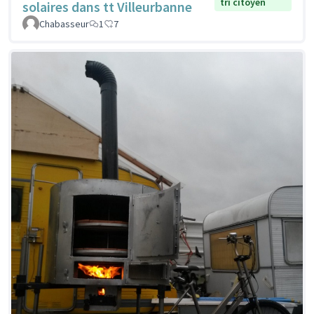
tri citoyen
solaires dans tt Villeurbanne
Chabasseur
1
7