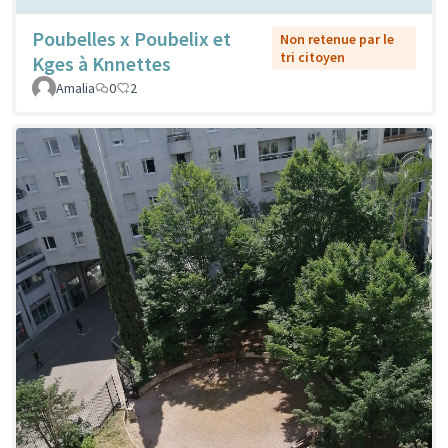
Poubelles x Poubelix et
Non retenue par le
tri citoyen
Kges à Knnettes
Amalia
0
2