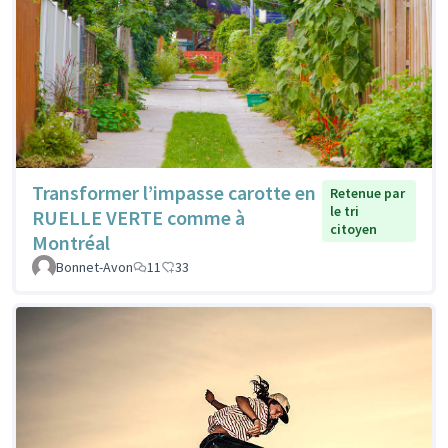
Transformer l’impasse carotte en
Retenue par
le tri
RUELLE VERTE comme à
citoyen
Montréal
Bonnet-Avon
11
33