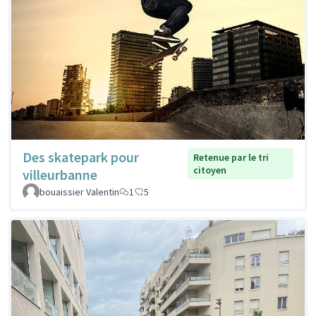
Des skatepark pour
Retenue par le tri
citoyen
villeurbanne
bouaissier Valentin
1
5