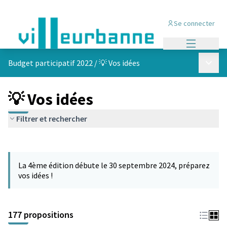
Se connecter
Menu princi
Menu p
Budget participatif 2022
/
💡 Vos idées
💡 Vos idées
Filtrer et rechercher
Passer la carte
Leaflet
|
©
OpenStreetMap
contributors
L'élément suivant est une carte qui présente les éléments de cet
+
La 4ème édition débute le 30 septembre 2024, préparez
−
vos idées !
177 propositions