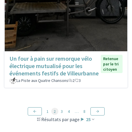
Un four à pain sur remorque vélo
Retenue
par le tri
électrique mutualisé pour les
citoyen
événements festifs de Villeurbanne
La Piste aux Quatre Chansons
2
3
1
2
3
4
…
8
Résultats par page :
25