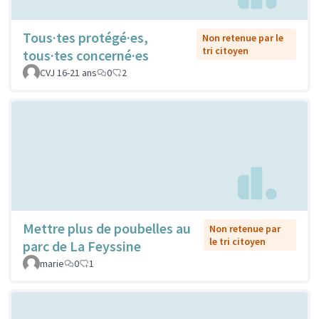
Tous·tes protégé·es,
Non retenue par le
tri citoyen
tous·tes concerné·es
CVJ 16-21 ans
0
2
Mettre plus de poubelles au
Non retenue par
le tri citoyen
parc de La Feyssine
marie
0
1