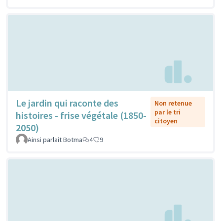
Le jardin qui raconte des
Non retenue
par le tri
histoires - frise végétale (1850-
citoyen
2050)
Ainsi parlait Botma
4
9