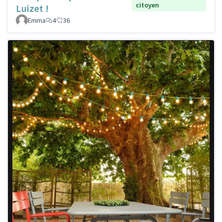
citoyen
Luizet !
Emma
4
36