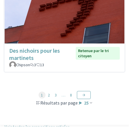
Des nichoirs pour les
Retenue par le tri
citoyen
martinets
Chipson
3
13
1
2
3
…
8
Résultats par page :
25
Voir toutes les propositions retirées