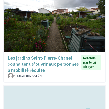
Les jardins Saint-Pierre-Chanel
Retenue
par le tri
souhaitent s'ouvrir aux personnes
citoyen
à mobilité réduite
NOUGAT4069
1
1