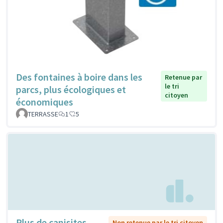
Des fontaines à boire dans les
Retenue par
le tri
parcs, plus écologiques et
citoyen
économiques
TERRASSE
1
5
Plus de canisites
Non retenue par le tri citoyen