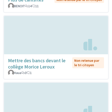
BENOIT
14
11
Mettre des bancs devant le
Non retenue par
le tri citoyen
collège Morice Leroux
Haua
0
1