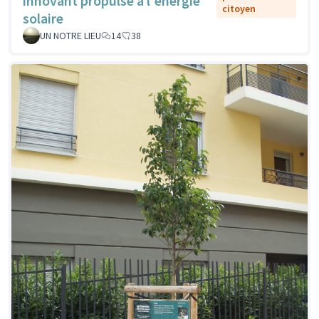
innovant propulsé à l'énergie
citoyen
solaire
UN NOTRE LIEU
14
38