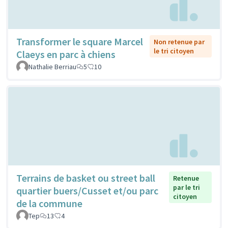
Transformer le square Marcel
Non retenue par
le tri citoyen
Claeys en parc à chiens
Nathalie Berriau
5
10
Terrains de basket ou street ball
Retenue
par le tri
quartier buers/Cusset et/ou parc
citoyen
de la commune
Tep
13
4