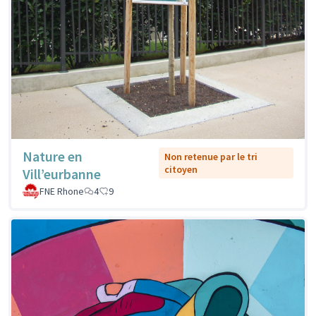
Nature en
Non retenue par le tri
citoyen
Vill’eurbanne
FNE Rhone
4
9