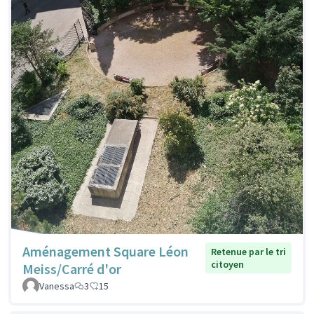
Aménagement Square Léon
Retenue par le tri
citoyen
Meiss/Carré d'or
Vanessa
3
15