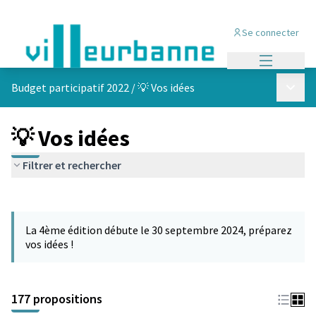
Se connecter
Menu princi
Menu p
Budget participatif 2022
/
💡 Vos idées
💡 Vos idées
Filtrer et rechercher
Passer la carte
Leaflet
|
©
OpenStreetMap
contributors
L'élément suivant est une carte qui présente les éléments de cet
+
La 4ème édition débute le 30 septembre 2024, préparez
−
vos idées !
177 propositions