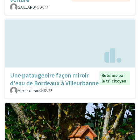
GAILLARD
0
7
Une pataugeoire façon miroir
Retenue par
le tri citoyen
d'eau de Bordeaux à Villeurbanne
Miroir d'eau
0
5