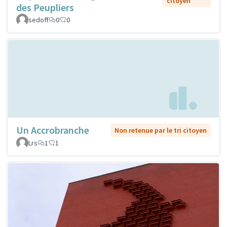
citoyen
des Peupliers
sedoff
0
0
Un Accrobranche
Non retenue par le tri citoyen
Lrs
1
1