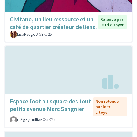
Civitano, un lieu ressource et un
Retenue par
le tri citoyen
café de quartier créateur de liens.
LisaPauget
3
25
Espace foot au square des tout
Non retenue
par le tri
petits avenue Marc Sangnier
citoyen
Piégay Bullion
1
2