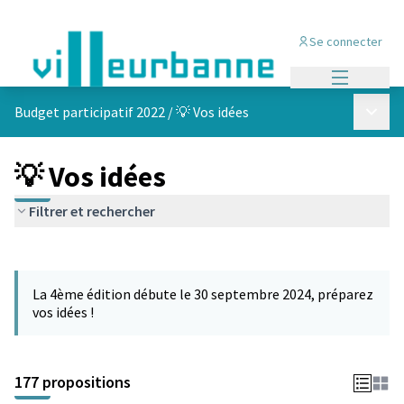
Se connecter
Menu princi
Menu p
Budget participatif 2022
/
💡 Vos idées
💡 Vos idées
Filtrer et rechercher
Passer la carte
Leaflet
|
©
OpenStreetMap
contributors
L'élément suivant est une carte qui présente les éléments de cet
+
La 4ème édition débute le 30 septembre 2024, préparez
−
vos idées !
177 propositions