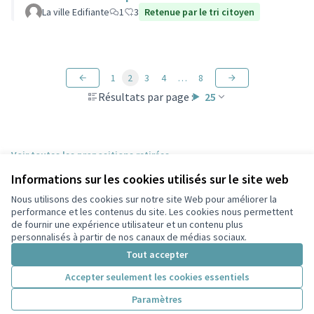
La ville Edifiante
1
3
Retenue par le tri citoyen
1
2
3
4
…
8
Résultats par page :
25
Voir toutes les propositions retirées
Informations sur les cookies utilisés sur le site web
Nous utilisons des cookies sur notre site Web pour améliorer la
Conditions d'utilisation
performance et les contenus du site. Les cookies nous permettent
Paramètres des cookies
de fournir une expérience utilisateur et un contenu plus
Participez Villeurbanne sur X
Participez Villeurbanne sur Facebook
Participez Villeurbanne sur Instagram
Participez Villeurbanne sur YouTube
personnalisés à partir de nos canaux de médias sociaux.
(Lien externe)
(Lien externe)
(Lien externe)
(Lien externe)
Tout accepter
Accepter seulement les cookies essentiels
Licence Cre
(Lien extern
Paramètres
(Lien externe)
Site réalisé grâce au
logiciel libre Decidim
.