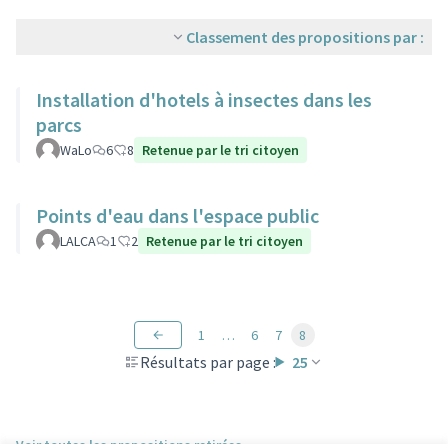
Classement des propositions par :
Installation d'hotels à insectes dans les
parcs
WaLo
6
8
Retenue par le tri citoyen
Points d'eau dans l'espace public
LALCA
1
2
Retenue par le tri citoyen
1
…
6
7
8
Résultats par page :
25
Voir toutes les propositions retirées