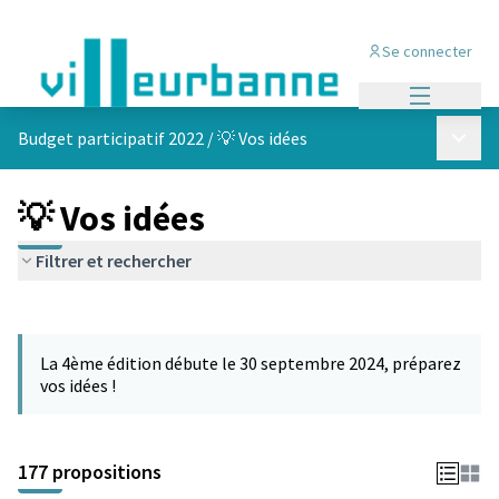
Se connecter
Menu princi
Menu p
Budget participatif 2022
/
💡 Vos idées
💡 Vos idées
Filtrer et rechercher
Passer la carte
Leaflet
|
©
OpenStreetMap
contributors
L'élément suivant est une carte qui présente les éléments de cet
+
La 4ème édition débute le 30 septembre 2024, préparez
−
vos idées !
177 propositions