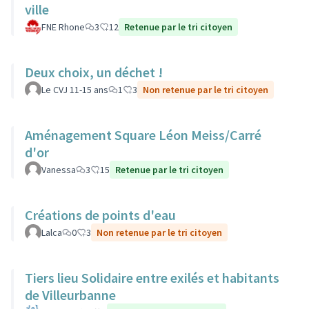
ville
FNE Rhone
3
12
Retenue par le tri citoyen
Deux choix, un déchet !
Le CVJ 11-15 ans
1
3
Non retenue par le tri citoyen
Aménagement Square Léon Meiss/Carré
d'or
Vanessa
3
15
Retenue par le tri citoyen
Créations de points d'eau
Lalca
0
3
Non retenue par le tri citoyen
Tiers lieu Solidaire entre exilés et habitants
de Villeurbanne