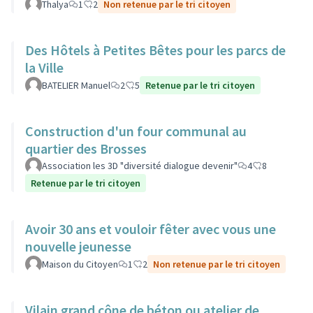
Thalya
1
2
Non retenue par le tri citoyen
Des Hôtels à Petites Bêtes pour les parcs de
la Ville
BATELIER Manuel
2
5
Retenue par le tri citoyen
Construction d'un four communal au
quartier des Brosses
Association les 3D "diversité dialogue devenir"
4
8
Retenue par le tri citoyen
Avoir 30 ans et vouloir fêter avec vous une
nouvelle jeunesse
Maison du Citoyen
1
2
Non retenue par le tri citoyen
Vilain grand cône de béton ou atelier de