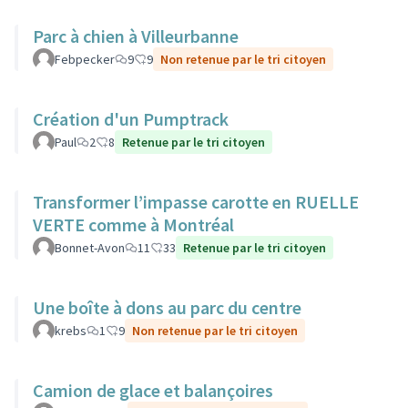
Parc à chien à Villeurbanne
Febpecker
9
9
Non retenue par le tri citoyen
Création d'un Pumptrack
Paul
2
8
Retenue par le tri citoyen
Transformer l’impasse carotte en RUELLE
VERTE comme à Montréal
Bonnet-Avon
11
33
Retenue par le tri citoyen
Une boîte à dons au parc du centre
krebs
1
9
Non retenue par le tri citoyen
Camion de glace et balançoires