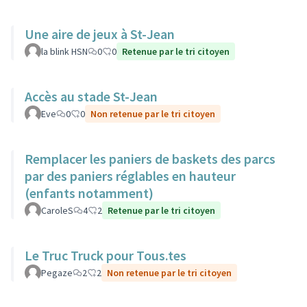
Une aire de jeux à St-Jean
la blink HSN
0
0
Retenue par le tri citoyen
Accès au stade St-Jean
Eve
0
0
Non retenue par le tri citoyen
Remplacer les paniers de baskets des parcs
par des paniers réglables en hauteur
(enfants notamment)
CaroleS
4
2
Retenue par le tri citoyen
Le Truc Truck pour Tous.tes
Pegaze
2
2
Non retenue par le tri citoyen