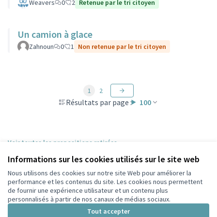
Weavers
0
2
Retenue par le tri citoyen
Un camion à glace
Zahnoun
0
1
Non retenue par le tri citoyen
1
2
Résultats par page :
100
Voir toutes les propositions retirées
Informations sur les cookies utilisés sur le site web
Nous utilisons des cookies sur notre site Web pour améliorer la
Conditions d'utilisation
performance et les contenus du site. Les cookies nous permettent
Paramètres des cookies
de fournir une expérience utilisateur et un contenu plus
Participez Villeurbanne sur X
Participez Villeurbanne sur Facebook
Participez Villeurbanne sur Instagram
Participez Villeurbanne sur YouTube
personnalisés à partir de nos canaux de médias sociaux.
(Lien externe)
(Lien externe)
(Lien externe)
(Lien externe)
Tout accepter