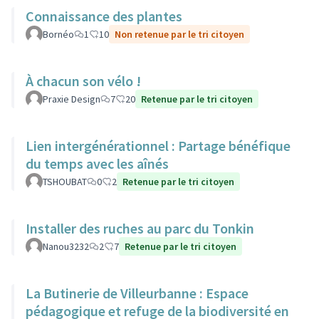
Connaissance des plantes
Bornéo
1
10
Non retenue par le tri citoyen
À chacun son vélo !
Praxie Design
7
20
Retenue par le tri citoyen
Lien intergénérationnel : Partage bénéfique
du temps avec les aînés
TSHOUBAT
0
2
Retenue par le tri citoyen
Installer des ruches au parc du Tonkin
Nanou3232
2
7
Retenue par le tri citoyen
La Butinerie de Villeurbanne : Espace
pédagogique et refuge de la biodiversité en