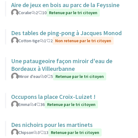
Aire de jeux en bois au parc de la Feyssine
Coralie
2
10
Retenue par le tri citoyen
Des tables de ping-pong à Jacques Monod
Cotton-tige
1
2
Non retenue par le tri citoyen
Une pataugeoire façon miroir d'eau de
Bordeaux à Villeurbanne
Miroir d'eau
0
5
Retenue par le tri citoyen
Occupons la place Croix-Luizet !
Emma
4
36
Retenue par le tri citoyen
Des nichoirs pour les martinets
Chipson
3
13
Retenue par le tri citoyen