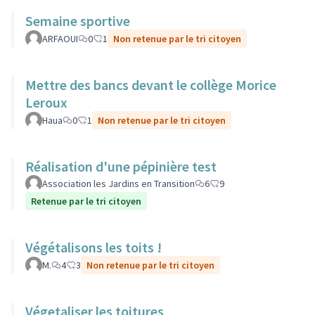
Semaine sportive
ARFAOUI
0
1
Non retenue par le tri citoyen
Mettre des bancs devant le collège Morice
Leroux
Haua
0
1
Non retenue par le tri citoyen
Réalisation d'une pépinière test
Association les Jardins en Transition
6
9
Retenue par le tri citoyen
Végétalisons les toits !
M.
4
3
Non retenue par le tri citoyen
Végetaliser les toitures