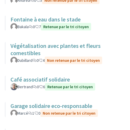
Andrea
0
5
Non retenue par le tri citoyen
Fontaine à eau dans le stade
Bakala
0
7
Retenue par le tri citoyen
Végétalisation avec plantes et fleurs
comestibles
Dubillard
0
4
Non retenue par le tri citoyen
Café associatif solidaire
Bertrand
0
6
Retenue par le tri citoyen
Garage solidaire eco-responsable
Marcé
1
0
Non retenue par le tri citoyen