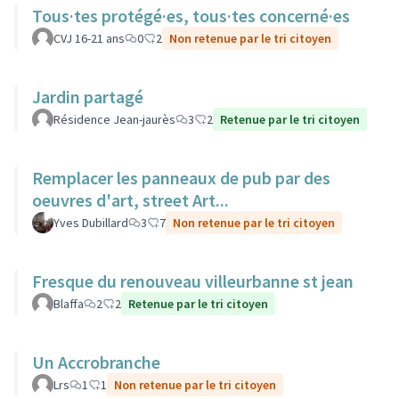
Tous·tes protégé·es, tous·tes concerné·es
CVJ 16-21 ans
0
2
Non retenue par le tri citoyen
Jardin partagé
Résidence Jean-jaurès
3
2
Retenue par le tri citoyen
Remplacer les panneaux de pub par des
oeuvres d'art, street Art...
Yves Dubillard
3
7
Non retenue par le tri citoyen
Fresque du renouveau villeurbanne st jean
Blaffa
2
2
Retenue par le tri citoyen
Un Accrobranche
Lrs
1
1
Non retenue par le tri citoyen