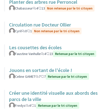
Planter des arbres rue Perroncel
Chabasseur
4
13
Non retenue par le tri citoyen
Circulation rue Docteur Ollier
Cyril
0
1
Non retenue par le tri citoyen
Les cousettes des écoles
Faustine Vanhulle
4
23
Retenue par le tri citoyen
Jouons en sortant de l'école !
Celine GAMET
7
7
Retenue par le tri citoyen
Créer une identité visuelle aux abords des
parcs de la ville
Fredys
4
1
Retenue par le tri citoyen