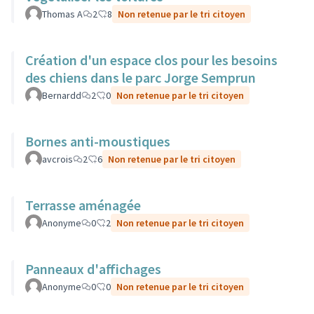
Thomas A
2
8
Non retenue par le tri citoyen
Création d'un espace clos pour les besoins
des chiens dans le parc Jorge Semprun
Bernardd
2
0
Non retenue par le tri citoyen
Bornes anti-moustiques
avcrois
2
6
Non retenue par le tri citoyen
Terrasse aménagée
Anonyme
0
2
Non retenue par le tri citoyen
Panneaux d'affichages
Anonyme
0
0
Non retenue par le tri citoyen