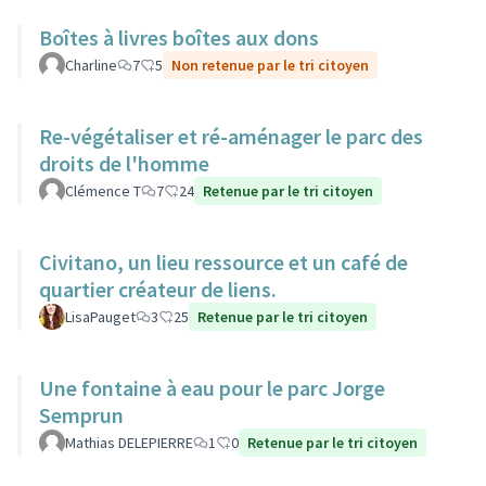
Boîtes à livres boîtes aux dons
Charline
7
5
Non retenue par le tri citoyen
Re-végétaliser et ré-aménager le parc des
droits de l'homme
Clémence T
7
24
Retenue par le tri citoyen
Civitano, un lieu ressource et un café de
quartier créateur de liens.
LisaPauget
3
25
Retenue par le tri citoyen
Une fontaine à eau pour le parc Jorge
Semprun
Mathias DELEPIERRE
1
0
Retenue par le tri citoyen