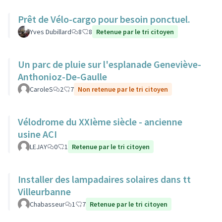
Prêt de Vélo-cargo pour besoin ponctuel.
Yves Dubillard
8
8
Retenue par le tri citoyen
Un parc de pluie sur l'esplanade Geneviève-
Anthonioz-De-Gaulle
CaroleS
2
7
Non retenue par le tri citoyen
Vélodrome du XXIème siècle - ancienne
usine ACI
LEJAY
0
1
Retenue par le tri citoyen
Installer des lampadaires solaires dans tt
Villeurbanne
Chabasseur
1
7
Retenue par le tri citoyen