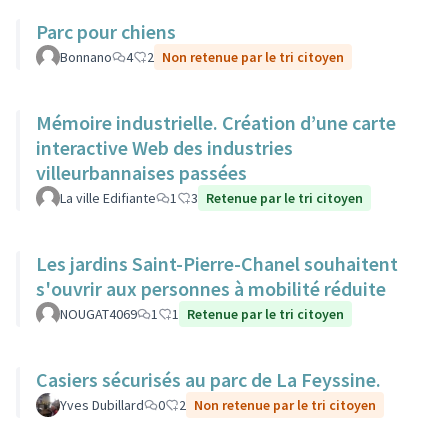
Parc pour chiens
Bonnano
4
2
Non retenue par le tri citoyen
Mémoire industrielle. Création d’une carte
interactive Web des industries
villeurbannaises passées
La ville Edifiante
1
3
Retenue par le tri citoyen
Les jardins Saint-Pierre-Chanel souhaitent
s'ouvrir aux personnes à mobilité réduite
NOUGAT4069
1
1
Retenue par le tri citoyen
Casiers sécurisés au parc de La Feyssine.
Yves Dubillard
0
2
Non retenue par le tri citoyen