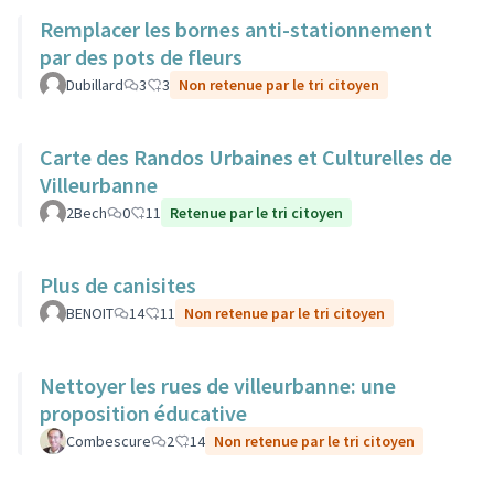
Remplacer les bornes anti-stationnement
par des pots de fleurs
Dubillard
3
3
Non retenue par le tri citoyen
Carte des Randos Urbaines et Culturelles de
Villeurbanne
2Bech
0
11
Retenue par le tri citoyen
Plus de canisites
BENOIT
14
11
Non retenue par le tri citoyen
Nettoyer les rues de villeurbanne: une
proposition éducative
Combescure
2
14
Non retenue par le tri citoyen