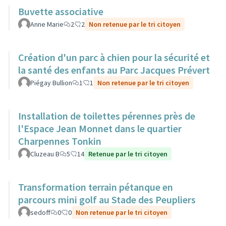
Buvette associative
Anne Marie
2
2
Non retenue par le tri citoyen
Création d'un parc à chien pour la sécurité et
la santé des enfants au Parc Jacques Prévert
Piégay Bullion
1
1
Non retenue par le tri citoyen
Installation de toilettes pérennes près de
l'Espace Jean Monnet dans le quartier
Charpennes Tonkin
Cluzeau B
5
14
Retenue par le tri citoyen
Transformation terrain pétanque en
parcours mini golf au Stade des Peupliers
sedoff
0
0
Non retenue par le tri citoyen