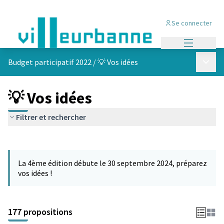
Se connecter
Menu princi
Menu p
Budget participatif 2022
/
💡 Vos idées
💡 Vos idées
Filtrer et rechercher
Passer la carte
Leaflet
|
©
OpenStreetMap
contributors
L'élément suivant est une carte qui présente les éléments de cet
+
La 4ème édition débute le 30 septembre 2024, préparez
−
vos idées !
177 propositions