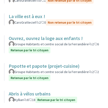
CaroGratteciel
0
1
Non retenue par le tri citoyen
La ville est à eux !
CaroGratteciel
2
0
Non retenue par le tri citoyen
Ouvrez, ouvrez la loge aux enfants !
Groupe Habitants et centre social de la Ferrandière
2
6
Retenue par le tri citoyen
Popotte et papote (projet-cuisine)
Groupe Habitants et centre social de la Ferrandière
2
2
Retenue par le tri citoyen
Abris à vélos urbains
Kyllian
6
18
Retenue par le tri citoyen