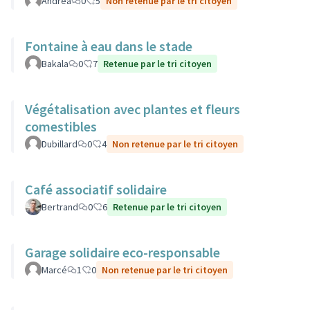
Andrea
0
5
Non retenue par le tri citoyen
Fontaine à eau dans le stade
Bakala
0
7
Retenue par le tri citoyen
Végétalisation avec plantes et fleurs
comestibles
Dubillard
0
4
Non retenue par le tri citoyen
Café associatif solidaire
Bertrand
0
6
Retenue par le tri citoyen
Garage solidaire eco-responsable
Marcé
1
0
Non retenue par le tri citoyen