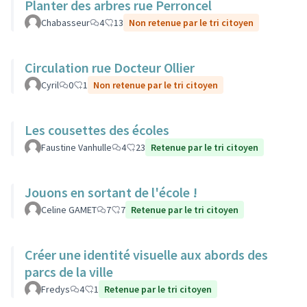
Planter des arbres rue Perroncel
Chabasseur
4
13
Non retenue par le tri citoyen
Circulation rue Docteur Ollier
Cyril
0
1
Non retenue par le tri citoyen
Les cousettes des écoles
Faustine Vanhulle
4
23
Retenue par le tri citoyen
Jouons en sortant de l'école !
Celine GAMET
7
7
Retenue par le tri citoyen
Créer une identité visuelle aux abords des
parcs de la ville
Fredys
4
1
Retenue par le tri citoyen