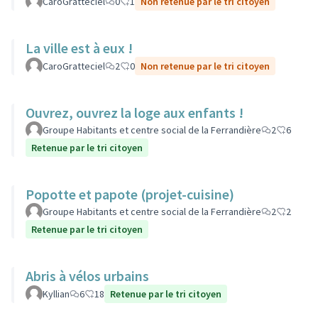
CaroGratteciel
0
1
Non retenue par le tri citoyen
La ville est à eux !
CaroGratteciel
2
0
Non retenue par le tri citoyen
Ouvrez, ouvrez la loge aux enfants !
Groupe Habitants et centre social de la Ferrandière
2
6
Retenue par le tri citoyen
Popotte et papote (projet-cuisine)
Groupe Habitants et centre social de la Ferrandière
2
2
Retenue par le tri citoyen
Abris à vélos urbains
Kyllian
6
18
Retenue par le tri citoyen