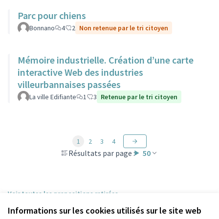
Parc pour chiens
Bonnano
4
2
Non retenue par le tri citoyen
Mémoire industrielle. Création d’une carte
interactive Web des industries
villeurbannaises passées
La ville Edifiante
1
3
Retenue par le tri citoyen
1
2
3
4
Résultats par page :
50
Voir toutes les propositions retirées
Informations sur les cookies utilisés sur le site web