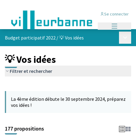
Se connecter
Menu princi
Menu p
Budget participatif 2022
/
💡 Vos idées
💡 Vos idées
Filtrer et rechercher
Passer la carte
Leaflet
|
©
OpenStreetMap
contributors
L'élément suivant est une carte qui présente les éléments de cet
+
La 4ème édition débute le 30 septembre 2024, préparez
−
vos idées !
177 propositions