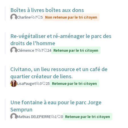
Boîtes à livres boîtes aux dons
Charline
7
5
Non retenue par le tri citoyen
Re-végétaliser et ré-aménager le parc des
droits de l'homme
Clémence T
7
24
Retenue par le tri citoyen
Civitano, un lieu ressource et un café de
quartier créateur de liens.
LisaPauget
3
25
Retenue par le tri citoyen
Une fontaine à eau pour le parc Jorge
Semprun
Mathias DELEPIERRE
1
0
Retenue par le tri citoyen