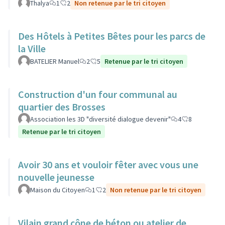
Thalya
1
2
Non retenue par le tri citoyen
Des Hôtels à Petites Bêtes pour les parcs de
la Ville
BATELIER Manuel
2
5
Retenue par le tri citoyen
Construction d'un four communal au
quartier des Brosses
Association les 3D "diversité dialogue devenir"
4
8
Retenue par le tri citoyen
Avoir 30 ans et vouloir fêter avec vous une
nouvelle jeunesse
Maison du Citoyen
1
2
Non retenue par le tri citoyen
Vilain grand cône de béton ou atelier de