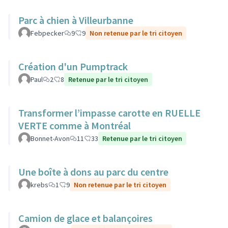
Parc à chien à Villeurbanne
Febpecker
9
9
Non retenue par le tri citoyen
Création d'un Pumptrack
Paul
2
8
Retenue par le tri citoyen
Transformer l’impasse carotte en RUELLE
VERTE comme à Montréal
Bonnet-Avon
11
33
Retenue par le tri citoyen
Une boîte à dons au parc du centre
krebs
1
9
Non retenue par le tri citoyen
Camion de glace et balançoires