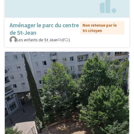
Aménager le parc du centre
Non retenue par le
tri citoyen
de St-Jean
Les enfants de St Jean
0
1