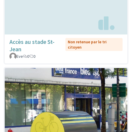
Accès au stade St-
Non retenue par le tri
citoyen
Jean
Eve
0
0