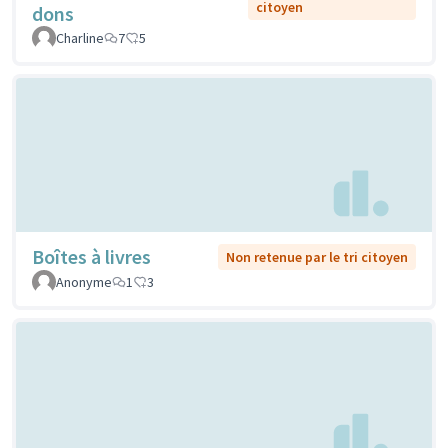
citoyen
dons
Charline
7
5
Boîtes à livres
Non retenue par le tri citoyen
Anonyme
1
3