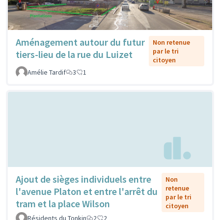
Aménagement autour du futur
Non retenue
par le tri
tiers-lieu de la rue du Luizet
citoyen
Amélie Tardif
3
1
Ajout de sièges individuels entre
Non
retenue
l'avenue Platon et entre l'arrêt du
par le tri
tram et la place Wilson
citoyen
Résidents du Tonkin
2
2