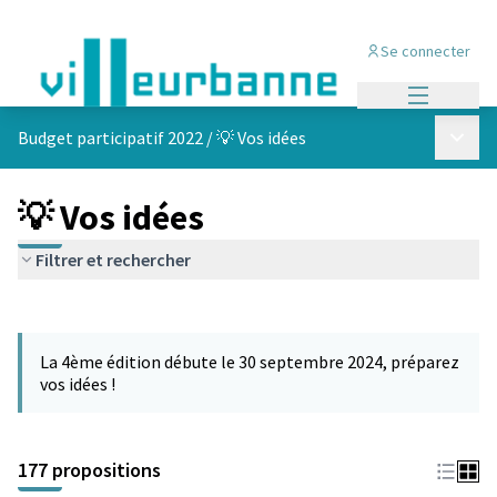
Se connecter
Menu princi
Menu p
Budget participatif 2022
/
💡 Vos idées
💡 Vos idées
Filtrer et rechercher
Passer la carte
Leaflet
|
©
OpenStreetMap
contributors
L'élément suivant est une carte qui présente les éléments de cet
+
La 4ème édition débute le 30 septembre 2024, préparez
−
vos idées !
177 propositions