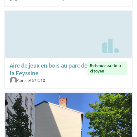
Aire de jeux en bois au parc de
Retenue par le tri
citoyen
la Feyssine
Coralie
2
10