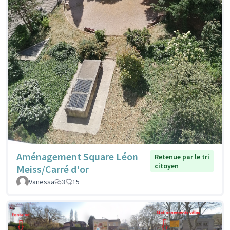
Aménagement Square Léon
Retenue par le tri
citoyen
Meiss/Carré d'or
Vanessa
3
15