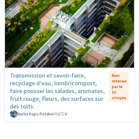
Transmission et savoir-faire,
Non
retenue
recyclage d'eau, lombricompost;
par le
faire pousser les salades, aromates,
tri
fruit rouge, fleurs, des surfaces sur
citoyen
des toits.
Barba Kaps-Potakin
1
4