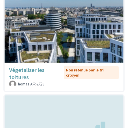
Végetaliser les
Non retenue par le tri
citoyen
toitures
Thomas A
2
8