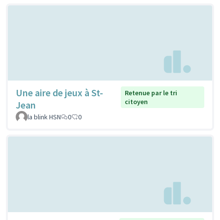
Une aire de jeux à St-
Retenue par le tri
citoyen
Jean
la blink HSN
0
0