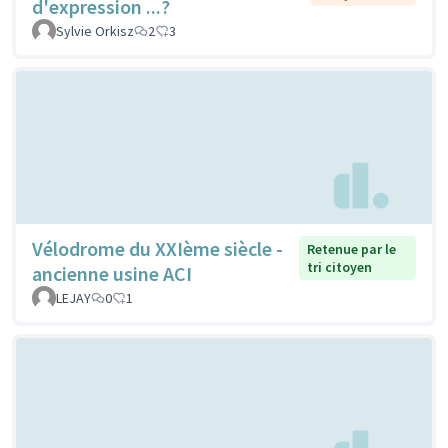
d'expression ...?
Sylvie Orkisz
2
3
Vélodrome du XXIème siècle -
Retenue par le
tri citoyen
ancienne usine ACI
LEJAY
0
1