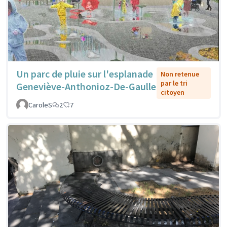
Un parc de pluie sur l'esplanade
Non retenue
par le tri
Geneviève-Anthonioz-De-Gaulle
citoyen
CaroleS
2
7