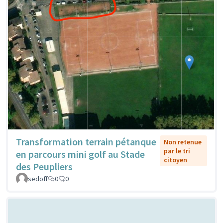
Transformation terrain pétanque
Non retenue
par le tri
en parcours mini golf au Stade
citoyen
des Peupliers
sedoff
0
0