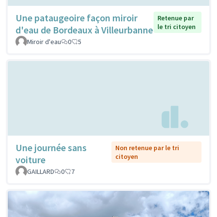
Une pataugeoire façon miroir
Retenue par
le tri citoyen
d'eau de Bordeaux à Villeurbanne
Miroir d'eau
0
5
Une journée sans
Non retenue par le tri
citoyen
voiture
GAILLARD
0
7