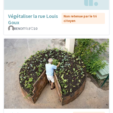
Végétaliser la rue Louis
Non retenue par le tri
citoyen
Goux
BENOIT
3
10