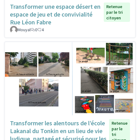
Transformer une espace désert en
Retenue
par le tri
espace de jeu et de convivialité
citoyen
Rue Léon Fabre
Mouyal
0
4
Transformer les alentours de l’école
Retenue
par le
Lakanal du Tonkin en un lieu de vie
tri
ludique, partagé et sécurisé pour les
citoyen