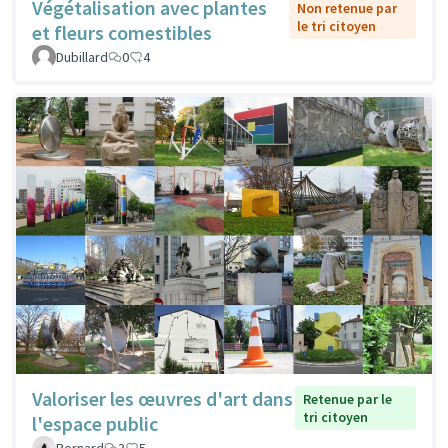
Végétalisation avec plantes
Non retenue par
le tri citoyen
et fleurs comestibles
Dubillard
0
4
Valoriser les œuvres d'art dans
Retenue par le
tri citoyen
l'espace public
Bernard
3
5