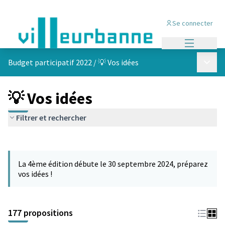
Se connecter
Menu princi
Menu p
Budget participatif 2022
/
💡 Vos idées
💡 Vos idées
Filtrer et rechercher
Passer la carte
Leaflet
|
©
OpenStreetMap
contributors
L'élément suivant est une carte qui présente les éléments de cet
+
La 4ème édition débute le 30 septembre 2024, préparez
−
vos idées !
177 propositions