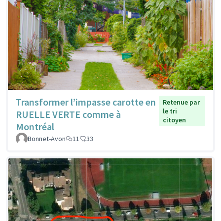
Transformer l’impasse carotte en
Retenue par
le tri
RUELLE VERTE comme à
citoyen
Montréal
Bonnet-Avon
11
33