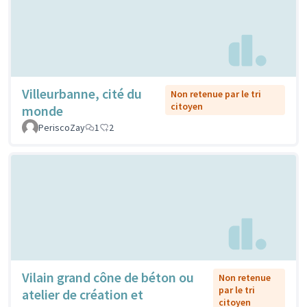
Villeurbanne, cité du
Non retenue par le tri
citoyen
monde
PeriscoZay
1
2
Vilain grand cône de béton ou
Non retenue
par le tri
atelier de création et
citoyen