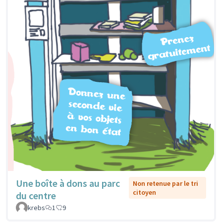
Une boîte à dons au parc
Non retenue par le tri
citoyen
du centre
krebs
1
9