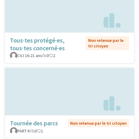
Tous·tes protégé·es,
Non retenue par le
tri citoyen
tous·tes concerné·es
CVJ 16-21 ans
0
2
Tournée des parcs
Non retenue par le tri citoyen
PART K
0
1