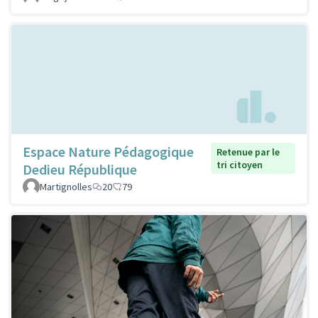
Espace Nature Pédagogique
Retenue par le
tri citoyen
Dedieu République
Martignolles
20
79