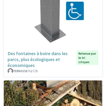
Des fontaines à boire dans les
Retenue par
le tri
parcs, plus écologiques et
citoyen
économiques
TERRASSE
1
5