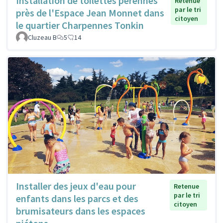
Installation de toilettes pérennes
Retenue
par le tri
près de l'Espace Jean Monnet dans
citoyen
le quartier Charpennes Tonkin
Cluzeau B
5
14
Installer des jeux d'eau pour
Retenue
par le tri
enfants dans les parcs et des
citoyen
brumisateurs dans les espaces