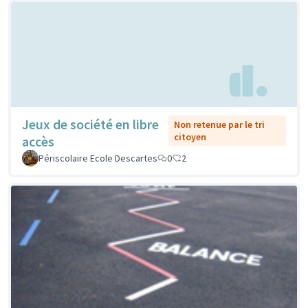
Jeux de société en libre
Non retenue par le tri
citoyen
accès
Périscolaire Ecole Descartes
0
2