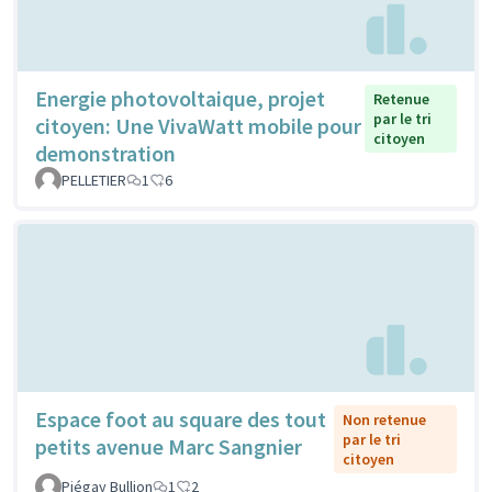
Energie photovoltaique, projet
Retenue
par le tri
citoyen: Une VivaWatt mobile pour
citoyen
demonstration
PELLETIER
1
6
Espace foot au square des tout
Non retenue
par le tri
petits avenue Marc Sangnier
citoyen
Piégay Bullion
1
2