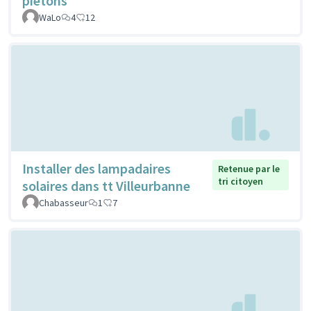
piétons
WaLo
4
12
Installer des lampadaires
Retenue par le
tri citoyen
solaires dans tt Villeurbanne
Chabasseur
1
7