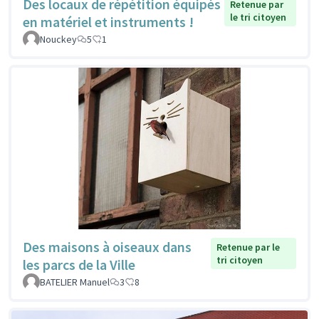
Des locaux de répétition équipés
Retenue par
le tri citoyen
en matériel et instruments !
Nouckey
5
1
Des maisons à oiseaux dans
Retenue par le
tri citoyen
les parcs de la Ville
BATELIER Manuel
3
8