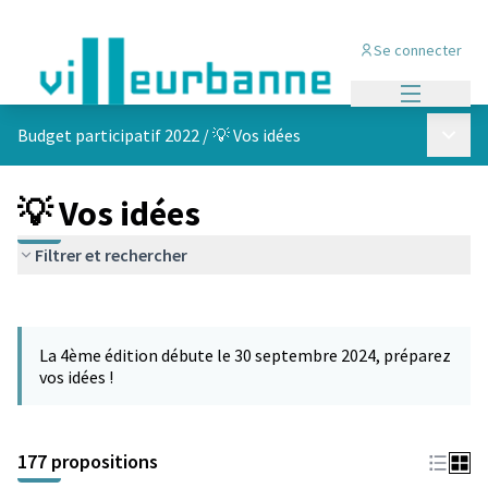
Se connecter
Menu princi
Menu p
Budget participatif 2022
/
💡 Vos idées
💡 Vos idées
Filtrer et rechercher
Passer la carte
Leaflet
|
©
OpenStreetMap
contributors
L'élément suivant est une carte qui présente les éléments de cet
+
La 4ème édition débute le 30 septembre 2024, préparez
−
vos idées !
177 propositions