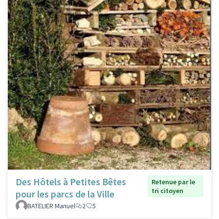
Des Hôtels à Petites Bêtes
Retenue par le
tri citoyen
pour les parcs de la Ville
BATELIER Manuel
2
5