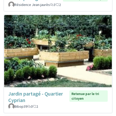
Résidence Jean-jaurès
3
2
Jardin partagé - Quartier
Retenue par le tri
citoyen
Cyprian
Bibop39
0
2