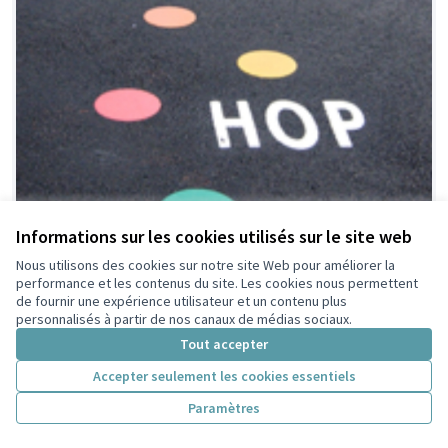
Informations sur les cookies utilisés sur le site web
Nous utilisons des cookies sur notre site Web pour améliorer la
Jouons en sortant de
Retenue par le tri
performance et les contenus du site. Les cookies nous permettent
citoyen
de fournir une expérience utilisateur et un contenu plus
l'école !
personnalisés à partir de nos canaux de médias sociaux.
Celine GAMET
7
7
Tout accepter
Accepter seulement les cookies essentiels
Paramètres