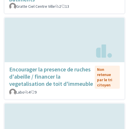
Gratte Ciel Centre Ville
2
13
Encourager la presence de ruches
Non
retenue
d'abeille / financer la
par le tri
vegetalisation de toit d'immeuble
citoyen
Labo
4
9