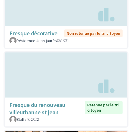
Fresque décorative
Non retenue par le tri citoyen
Résidence Jean-jaurès
1
1
Fresque du renouveau
Retenue par le tri
citoyen
villeurbanne st jean
Blaffa
2
2