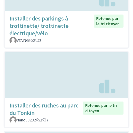
Installer des parkings à
Retenue par
le tri citoyen
trottinette/ trottinette
électrique/vélo
VTAING
2
2
Installer des ruches au parc
Retenue par le tri
citoyen
du Tonkin
Nanou3232
2
7