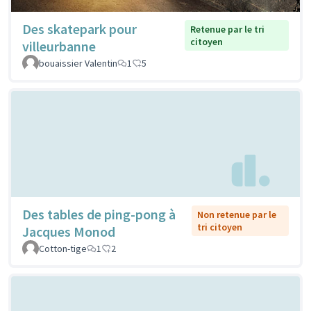
Des skatepark pour
Retenue par le tri
citoyen
villeurbanne
bouaissier Valentin
1
5
Des tables de ping-pong à
Non retenue par le
tri citoyen
Jacques Monod
Cotton-tige
1
2