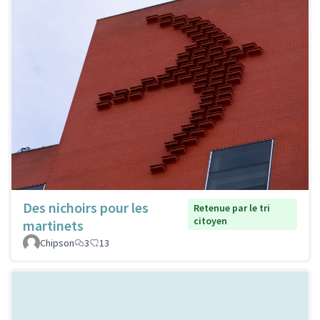
Des nichoirs pour les
Retenue par le tri
citoyen
martinets
Chipson
3
13