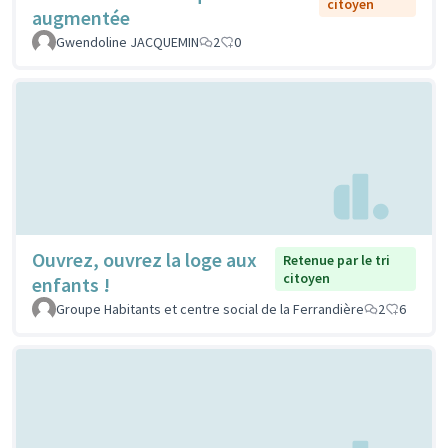
citoyen
augmentée
Gwendoline JACQUEMIN
2
0
Ouvrez, ouvrez la loge aux
Retenue par le tri
citoyen
enfants !
Groupe Habitants et centre social de la Ferrandière
2
6