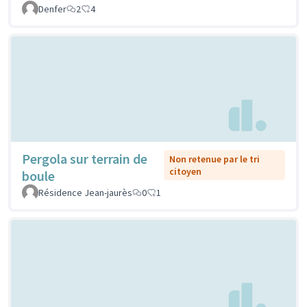
Denfer
2
4
Pergola sur terrain de
Non retenue par le tri
citoyen
boule
Résidence Jean-jaurès
0
1