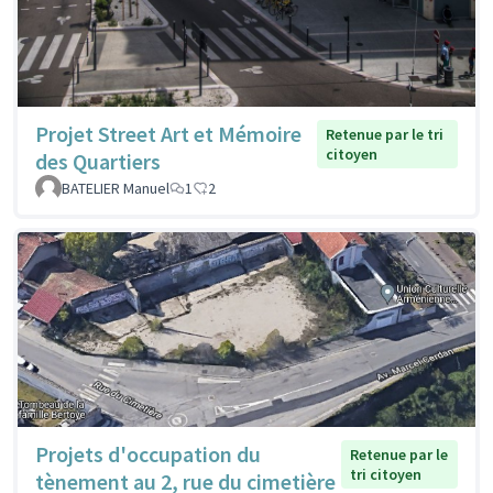
Projet Street Art et Mémoire
Retenue par le tri
citoyen
des Quartiers
BATELIER Manuel
1
2
Projets d'occupation du
Retenue par le
tri citoyen
tènement au 2, rue du cimetière