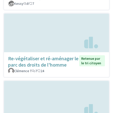
Kessy
8
7
Re-végétaliser et ré-aménager le
Retenue par
le tri citoyen
parc des droits de l'homme
Clémence T
7
24