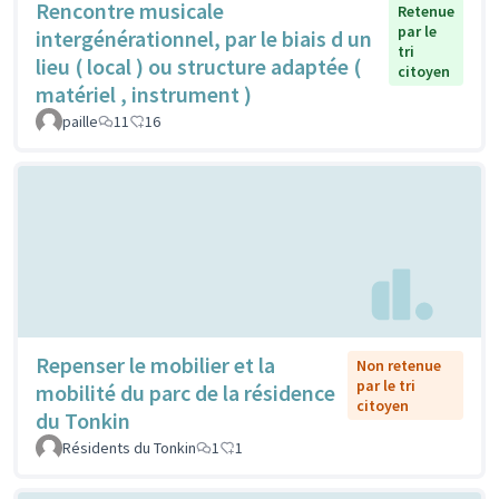
Rencontre musicale
Retenue
par le
intergénérationnel, par le biais d un
tri
lieu ( local ) ou structure adaptée (
citoyen
matériel , instrument )
paille
11
16
Repenser le mobilier et la
Non retenue
par le tri
mobilité du parc de la résidence
citoyen
du Tonkin
Résidents du Tonkin
1
1