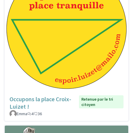
Occupons la place Croix-
Retenue par le tri
citoyen
Luizet !
Emma
4
36