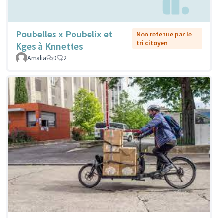
Poubelles x Poubelix et
Non retenue par le
tri citoyen
Kges à Knnettes
Amalia
0
2