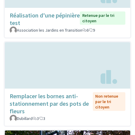
Réalisation d'une pépinière
Retenue par le tri
citoyen
test
Association les Jardins en Transition
6
9
Remplacer les bornes anti-
Non retenue
par le tri
stationnement par des pots de
citoyen
fleurs
Dubillard
3
3