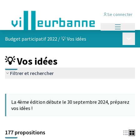
Se connecter
Menu princi
Menu p
Budget participatif 2022
/
💡 Vos idées
💡 Vos idées
Filtrer et rechercher
Passer la carte
Leaflet
|
©
OpenStreetMap
contributors
L'élément suivant est une carte qui présente les éléments de cet
+
La 4ème édition débute le 30 septembre 2024, préparez
−
vos idées !
177 propositions