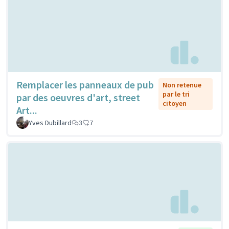
Remplacer les panneaux de pub
Non retenue
par le tri
par des oeuvres d'art, street
citoyen
Art...
Yves Dubillard
3
7