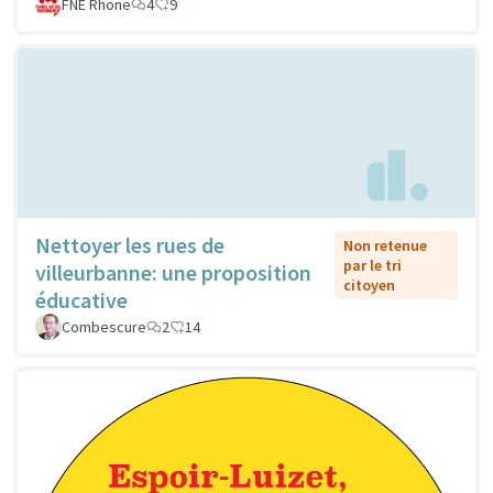
FNE Rhone
4
9
Nettoyer les rues de
Non retenue
par le tri
villeurbanne: une proposition
citoyen
éducative
Combescure
2
14