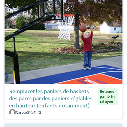
Remplacer les paniers de baskets
Retenue
par le tri
des parcs par des paniers réglables
citoyen
en hauteur (enfants notamment)
CaroleS
4
2