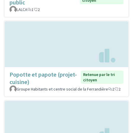
citoyen
public
LALCA
1
2
Popotte et papote (projet-
Retenue par le tri
citoyen
cuisine)
Groupe Habitants et centre social de la Ferrandière
2
2