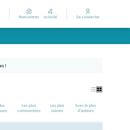
Rencontres
Activité
Se connecter
Leaflet
|
©
OpenStreetMap
contributors
e des points de carte. L'élément peut être utilisé avec un lecteur
es !
lus
Les plus
Les plus
Avec le plus
nues
commentées
suivies
d'auteurs