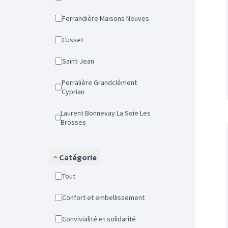
Ferrandière Maisons Neuves
Cusset
Saint-Jean
Perralière Grandclément
Cyprian
Laurent Bonnevay La Soie Les
Brosses
Catégorie
Tout
Confort et embellissement
Convivialité et solidarité