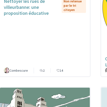
Nettoyer les rues de
Non retenue
par le tri
villeurbanne: une
citoyen
proposition éducative
Combescure
2
14