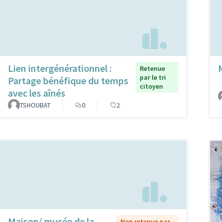
Lien intergénérationnel :
Retenue
par le tri
Partage bénéfique du temps
citoyen
avec les aînés
TSHOUBAT
0
2
Maison/ musée de la
Non retenue par