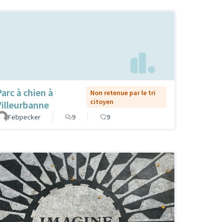
Parc à chien à
Non retenue par le tri
citoyen
Villeurbanne
Febpecker
9
9