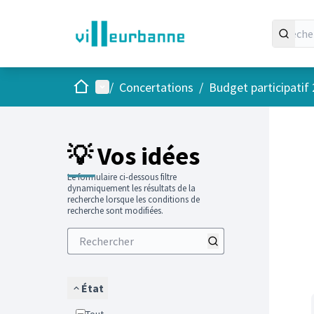
Accueil
Menu principal
/
Concertations
/
Budget participatif
Passer
L'élément
+
−
💡 Vos idées
Le formulaire ci-dessous filtre
dynamiquement les résultats de la
recherche lorsque les conditions de
recherche sont modifiées.
État