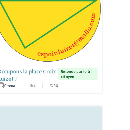
Occupons la place Croix-
Retenue par le tri
citoyen
Luizet !
Emma
4
36