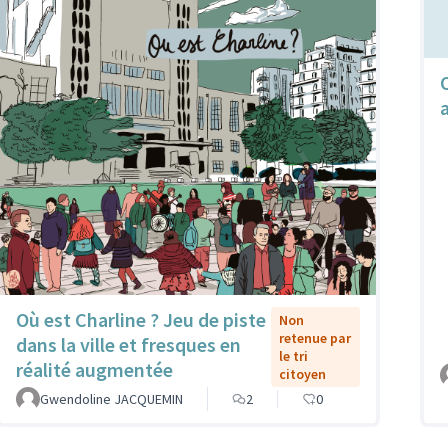
Où est Charline ? Jeu de piste
Non
retenue par
dans la ville et fresques en
le tri
réalité augmentée
citoyen
Gwendoline JACQUEMIN
2
0