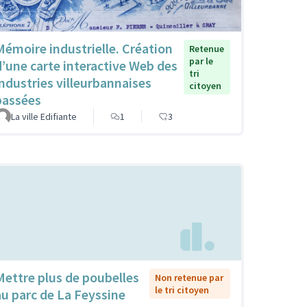
Mémoire industrielle. Création
Retenue
par le
d’une carte interactive Web des
tri
industries villeurbannaises
citoyen
passées
La ville Edifiante
1
3
Mettre plus de poubelles
Non retenue par
le tri citoyen
au parc de La Feyssine