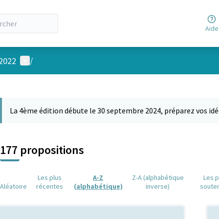
Aide
Menu utilisateur
 2022
/
 la carte
 suivant est une carte qui présente les éléments de cette page comm
La 4ème édition débute le 30 septembre 2024, préparez vos idé
177 propositions
Les plus
A-Z
Z-A (alphabétique
Les p
Aléatoire
récentes
(alphabétique)
inverse)
soute