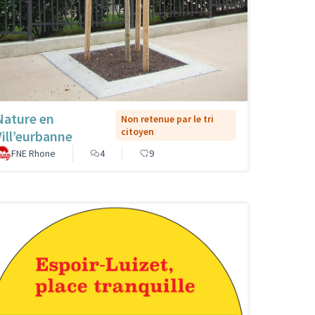
Nature en
Non retenue par le tri
citoyen
Vill’eurbanne
FNE Rhone
4
9