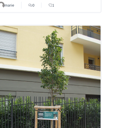
marie
0
1