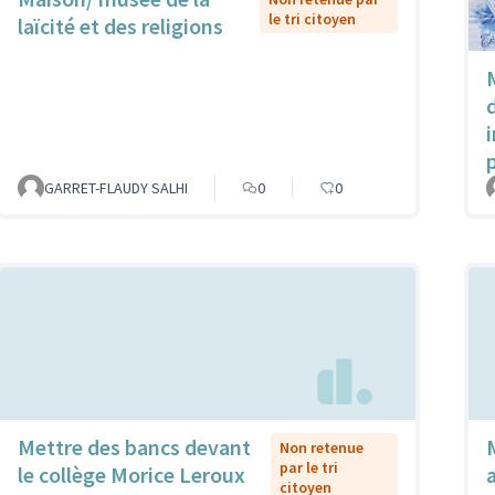
le tri citoyen
laïcité et des religions
GARRET-FLAUDY SALHI
0
0
Mettre des bancs devant
Non retenue
par le tri
le collège Morice Leroux
citoyen