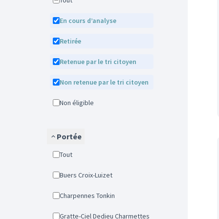
Tout
En cours d’analyse
Retirée
Retenue par le tri citoyen
Non retenue par le tri citoyen
Non éligible
Portée
Tout
Buers Croix-Luizet
Charpennes Tonkin
Gratte-Ciel Dedieu Charmettes